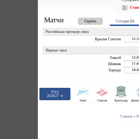
Глав
Матчи
Скрыть
Сегодня (8)
Российская премьер-лига
Крылья Советов
15:3
Первая лига
Енисей
12:0
Шинник
17:0
Торпедо
18:0
РПЛ
2026/27
Зенит
Спартак
Краснодар
Главная
»
М