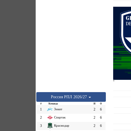
''
Россия
РПЛ
2026/27
#
Команда
И
О
1
Зенит
2
6
2
Спартак
2
6
3
Краснодар
2
6