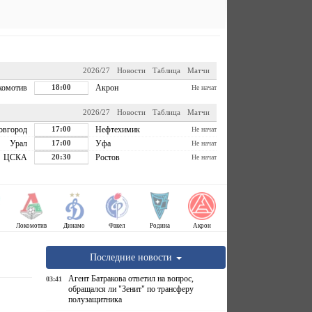
2026/27
Новости
Таблица
Матчи
комотив
18:00
Акрон
Не начат
2026/27
Новости
Таблица
Матчи
овгород
17:00
Нефтехимик
Не начат
Урал
17:00
Уфа
Не начат
ЦСКА
20:30
Ростов
Не начат
Локомотив
Динамо
Факел
Родина
Акрон
Последние новости
Агент Батракова ответил на вопрос,
03:41
обращался ли "Зенит" по трансферу
полузащитника