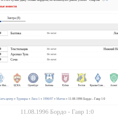
ные новости
Завтра (8)
0
Балтика
Ло
Не начат
0
Текстильщик
Нижний Н
Не начат
0
Арсенал Тула
Не начат
0
Сочи
Не начат
Динамо Махачкала
ЦСКА
Оренбург
Балтика
Рубин
Ростов
Крылья Советов
Ахмат
атч-центр
»
Турниры
»
Лига 1
»
1996/97
»
Матчи
» 11.08.1996 Бордо - Гавр 1:0
11.08.1996 Бордо - Гавр 1:0