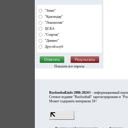
"Зенит"
"Краснодар"
"Локомотив"
ЦСКА
"Спартак"
"Динамо"
Другой клуб
Показать все опросы
Rusfootball.info 2006-2024©
- информационный порта
Сетевое издание "Rusfootball" зарегистрировано в "Ро
Может содержать материалы 18+