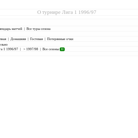
О турнире
Лига 1 1996/97
лендарь матчей
|
Все туры сезона
лная
|
Домашняя
|
Гостевая
|
Потерянные очки
ельно
га 1 1996/97
|
> 1997/98
|
Все сезоны
31