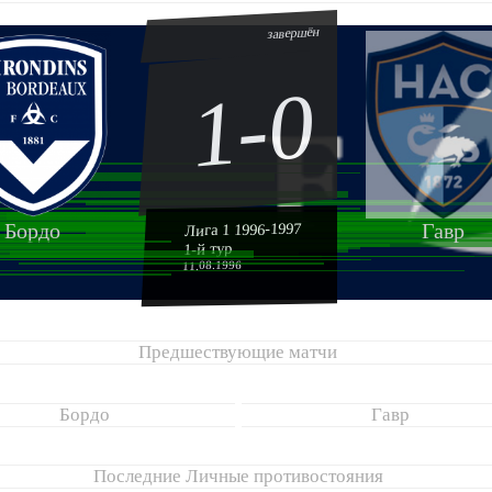
завершён
1-0
Бордо
Гавр
Лига 1 1996-1997
1-й тур
11.08.1996
Предшествующие матчи
Бордо
Гавр
Последние Личные противостояния