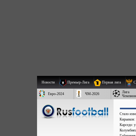
Новости
Премьер-Лига
Первая лига
С
Лига
Евро-2024
ЧМ-2026
Чемпион
Стало изве
Кирьяков:
Карседо: у
Колумбиец 
Губерниев