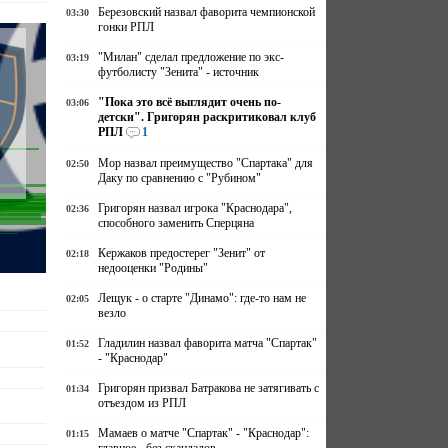
Березовский назвал фаворита чемпионской
03:30
гонки РПЛ
"Милан" сделал предложение по экс-
03:19
футболисту "Зенита" - источник
"Пока это всё выглядит очень по-
03:06
детски". Григорян раскритиковал клуб
РПЛ
1
Мор назвал преимущество "Спартака" для
02:50
Даку по сравнению с "Рубином"
Григорян назвал игрока "Краснодара",
02:36
способного заменить Сперцяна
Кержаков предостерег "Зенит" от
02:18
недооценки "Родины"
Лещук - о старте "Динамо": где-то нам не
02:05
везло
Гладилин назвал фаворита матча "Спартак"
01:52
- "Краснодар"
Григорян призвал Батракова не затягивать с
01:34
отъездом из РПЛ
Мамаев о матче "Спартак" - "Краснодар":
01:15