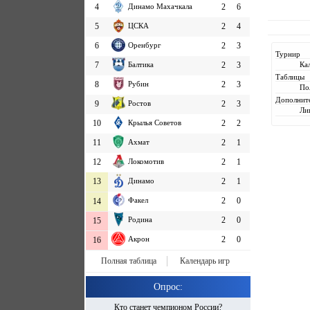
4
Динамо Махачкала
2
6
5
ЦСКА
2
4
6
Оренбург
2
3
Турнир
7
Балтика
2
3
Ка
Таблицы
8
Рубин
2
3
По
Дополнит
9
Ростов
2
3
Ли
10
Крылья Советов
2
2
11
Ахмат
2
1
12
Локомотив
2
1
13
Динамо
2
1
Факел
2
0
14
Родина
2
0
15
Акрон
2
0
16
Полная таблица
Календарь игр
Опрос:
Кто станет чемпионом России?