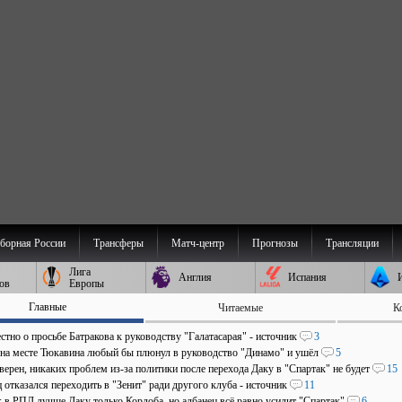
борная России
Трансферы
Матч-центр
Прогнозы
Трансляции
Лига
Англия
Испания
ов
Европы
Главные
Читаемые
К
стно о просьбе Батракова к руководству "Галатасарая" - источник
3
 на месте Тюкавина любый бы плюнул в руководство "Динамо" и ушёл
5
верен, никаких проблем из-за политики после перехода Даку в "Спартак" не будет
15
отказался переходить в "Зенит" ради другого клуба - источник
11
: в РПЛ лучше Даку только Кордоба, но албанец всё равно усилит "Спартак"
6