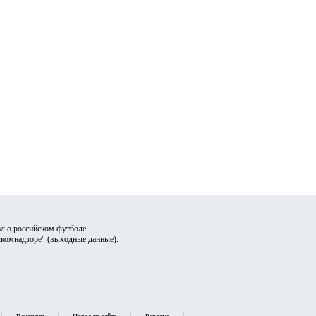
л о российском футболе.
скомнадзоре" (
выходные данные
).