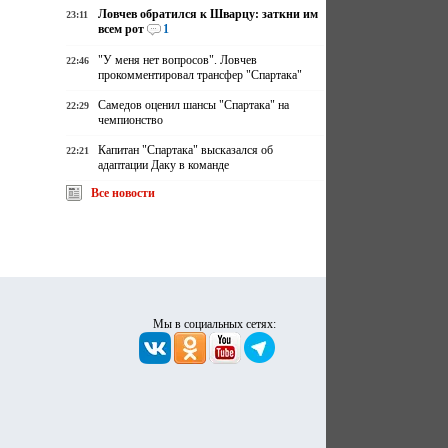
Ловчев обратился к Шварцу: заткни им
23:11
всем рот
1
"У меня нет вопросов". Ловчев
22:46
прокомментировал трансфер "Спартака"
Самедов оценил шансы "Спартака" на
22:29
чемпионство
Капитан "Спартака" высказался об
22:21
адаптации Даку в команде
Все новости
Мы в социальных сетях: