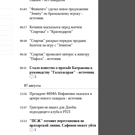
главное - без скандалов
"Фламенго" сделал новое предложение
01:03
"Зениту" по бразильскому игроку -
источник
Кечинов высказался перед матчем
00:57
"Спартака" с "Краснодаром"
"Спартак" раскрыл порядок продажи
00:40
билетов на игру с "Зенитом"
"Спартак" проявляет интерес к вингеру
00:26
"Пафоса" - источник
Стало известно о просьбе Батракова к
00:11
руководству "Галатасарая" - источник
3
07 августа
Президент ФИФА Инфантино оказался в
23:56
центре нового скандала - источник
Григорян не нашел для Дзюбы
23:47
подходящего клуба в РПЛ
"ПСЖ" готовит перестановки во
23:23
вратарской линии. Сафонов может уйти
1