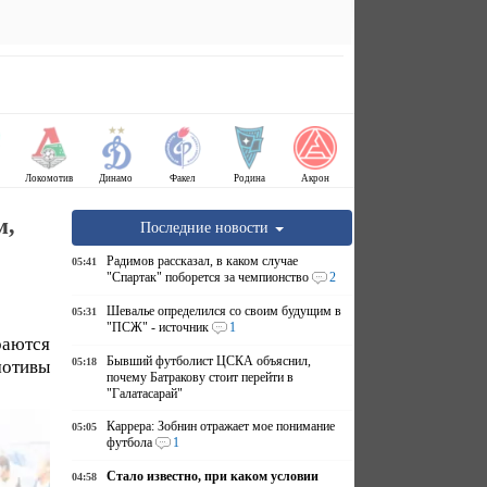
Локомотив
Динамо
Факел
Родина
Акрон
м,
Последние новости
Радимов рассказал, в каком случае
05:41
"Спартак" поборется за чемпионство
2
Шевалье определился со своим будущим в
05:31
"ПСЖ" - источник
1
аются
Бывший футболист ЦСКА объяснил,
05:18
отивы
почему Батракову стоит перейти в
"Галатасарай"
Каррера: Зобнин отражает мое понимание
05:05
футбола
1
Стало известно, при каком условии
04:58