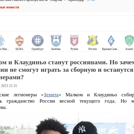
ные новости
Динамо Махачкала
ЦСКА
Оренбург
Балтика
Рубин
Ростов
Крылья Советов
Ахмат
м и Клаудиньо станут россиянами. Но заче
они не смогут играть за сборную и останутся
нерами?
 2023 21:31
ьские легионеры «
Зенита
» Малком и Клаудиньо собир
ть гражданство России весной текущего года. Но м
ны.