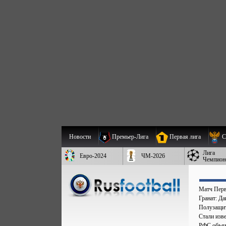
Новости
Премьер-Лига
Первая лига
С
Лига
Евро-2024
ЧМ-2026
Чемпион
Матч Перв
Гранат: Д
Полузащит
Стали изве
РФС объяв