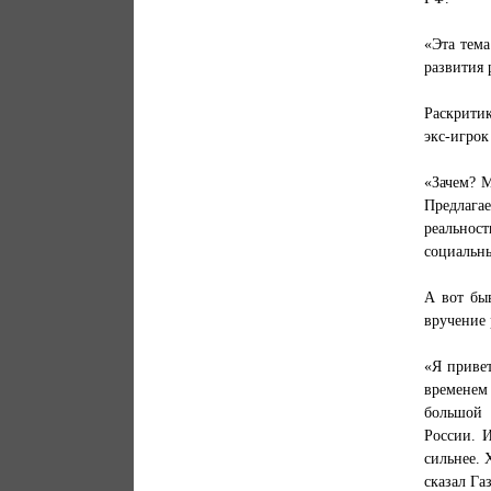
«Эта тема
развития 
Раскрити
экс-игрок
«Зачем? М
Предлага
реальност
социальны
А вот бы
вручение 
«Я привет
временем
большой 
России. 
сильнее. 
сказал Га