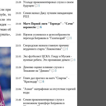
Угальде прокомментировал слухи о своем
23:39
будущем
1
сли при
Семин назвал Даку лучшим нападающим
23:33
убе, то
РПЛ
сли это
Матч Первой лиги "Торпедо" - "Сочи"
23:18
 идея —
перенесён
6
думаю об
умать»,
Наумов усомнился в целесообразности
23:03
перехода Батракова в "Галатасарай"
1
Смородская назвала главную причину
22:51
неудачного старта "Локомотива"
1
Экс-футболист ЦСКА: Гонду и Мусаев -
22:35
нулевые ребята. Это пропавшие деньги
1
Деменко оценил влияние слухов о
22:26
Тюкавине на "Динамо"
3
Генич дал прогноз на матч "Спартак" -
22:17
"Краснодар"
8
"Ахмат" оштрафован за отсутствие горячей
22:04
воды
Семин прокомментировал слухи о
21:46
возможном трансфере Батракова в