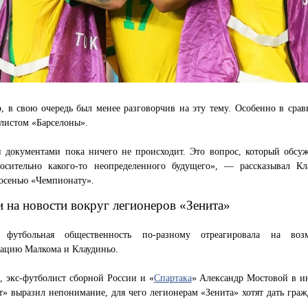
, в свою очередь был менее разговорчив на эту тему. Особенно в срав
листом «Барселоны».
 документами пока ничего не происходит. Это вопрос, который обсуж
осительно какого-то неопределенного будущего», — рассказывал Кл
осенью «Чемпионату».
и на новости вокруг легионеров «Зенита»
, футбольная общественность по-разному отреагировала на воз
зацию Малкома и Клаудиньо.
 экс-футболист сборной России и «
Спартака
» Александр Мостовой в и
» выразил непонимание, для чего легионерам «Зенита» хотят дать граж