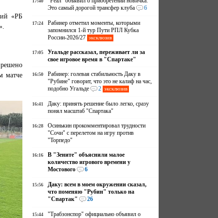
"Реал" объявил о приобретении новичка.
17:40
Это самый дорогой трансфер клуба
6
ший «РБ
Рабинер отметил моменты, которыми
17:24
».
запомнился 1-й тур Пути РПЛ Кубка
России-2026/27
эксклюзив
Угальде рассказал, переживает ли за
17:05
свое игровое время в "Спартаке"
зрешено
Рабинер: голевая стабильность Даку в
м матче
16:50
"Рубине" говорит, что это не калиф на час,
подобно Угальде
2
эксклюзив
Даку: принять решение было легко, сразу
16:41
понял масштаб "Спартака"
Осинькин прокомментировал трудности
16:28
"Сочи" с перелетом на игру против
"Торпедо"
В "Зените" объяснили малое
16:16
количество игрового времени у
Мостового
6
Даку: всем в моем окружении сказал,
15:56
что поменяю "Рубин" только на
"Спартак"
26
"Трабзонспор" официально объявил о
15:44