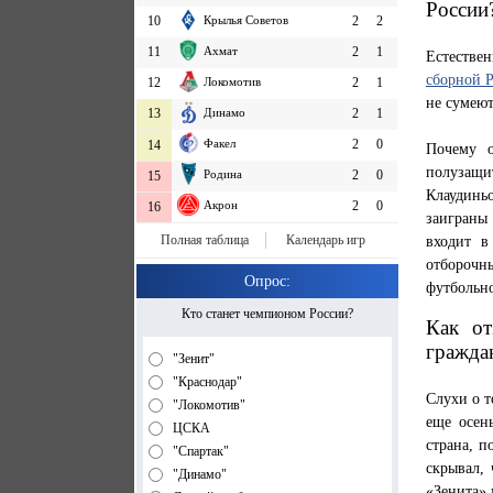
России
10
Крылья Советов
2
2
11
Ахмат
2
1
Естестве
сборной 
12
Локомотив
2
1
не сумею
13
Динамо
2
1
Факел
2
0
14
Почему 
полузащи
Родина
2
0
15
Клаудин
Акрон
2
0
16
заиграны
Полная таблица
Календарь игр
входит в
отборочн
Опрос:
футбольно
Кто станет чемпионом России?
Как от
гражда
"Зенит"
"Краснодар"
Слухи о т
"Локомотив"
еще осен
ЦСКА
страна, п
"Спартак"
скрывал, 
"Динамо"
«Зенита» 