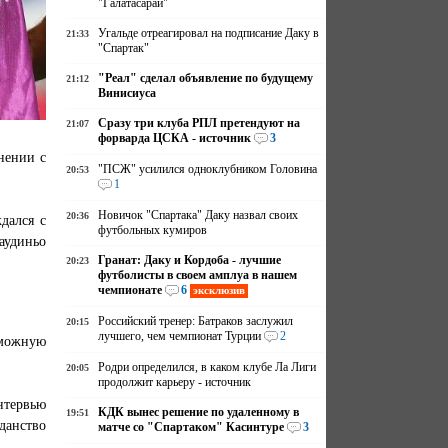
"Галатасарай"
Угальде отреагировал на подписание Даку в
21:33
"Спартак"
"Реал" сделал объявление по будущему
21:12
Винисиуса
Сразу три клуба РПЛ претендуют на
21:07
форварда ЦСКА - источник
3
нении с
"ПСЖ" усилился одноклубником Головина
20:53
1
Новичок "Спартака" Даку назвал своих
20:36
дался с
футбольных кумиров
аудиньо
Гранат: Даку и Кордоба - лучшие
20:23
футболисты в своем амплуа в нашем
чемпионате
6
эксклюзив
Российский тренер: Батраков заслужил
20:15
лучшего, чем чемпионат Турции
2
можную
Родри определился, в каком клубе Ла Лиги
20:05
продолжит карьеру - источник
нтервью
КДК вынес решение по удаленному в
19:51
данство
матче со "Спартаком" Касинтуре
3