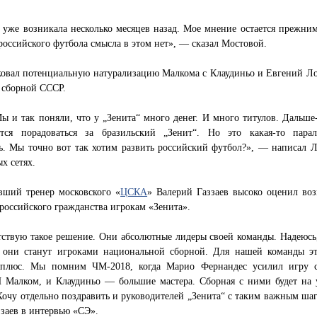
 уже возникала несколько месяцев назад. Мое мнение остается прежни
российского футбола смысла в этом нет», — сказал Мостовой.
ковал потенциальную натурализацию Малкома с Клаудиньо и Евгений Л
 сборной СССР.
ы и так поняли, что у „Зенита“ много денег. И много титулов. Дальше-
ется порадоваться за бразильский „Зенит“. Но это какая-то парал
ь. Мы точно вот так хотим развить российский футбол?», — написал Л
х сетях.
вший тренер московского «
ЦСКА
» Валерий Газзаев высоко оценил во
российского гражданства игрокам «Зенита».
ствую такое решение. Они абсолютные лидеры своей команды. Надеюсь,
 они станут игроками национальной сборной. Для нашей команды эт
плюс. Мы помним ЧМ-2018, когда Марио Фернандес усилил игру 
И Малком, и Клаудиньо — большие мастера. Сборная с ними будет на 
Хочу отдельно поздравить и руководителей „Зенита“ с таким важным ша
ззаев в интервью «СЭ».