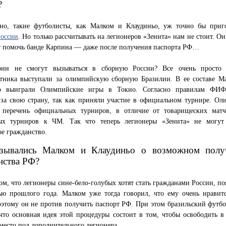
?
нно, такие футболисты, как Малком и Клаудиньо, уж точно бы приг
России
. Но только рассчитывать на легионеров «Зенита» нам не стоит. О
т помочь банде Карпина — даже после получения паспорта РФ…
они не смогут вызываться в сборную России? Все очень просто
тника выступали за олимпийскую сборную Бразилии. В ее составе М
ьо выиграли Олимпийские игры в Токио. Согласно правилам ФИФ
 за свою страну, так как приняли участие в официальном турнире. Ол
 перечень официальных турниров, в отличие от товарищеских мат
ых турниров к ЧМ. Так что теперь легионеры «Зенита» не могут
е гражданство.
зывались Малком и Клаудиньо о возможном полу
нства РФ?
ом, что легионеры сине-бело-голубых хотят стать гражданами России, п
ью прошлого года. Малком уже тогда говорил, что ему очень нравит
оэтому он не против получить паспорт РФ. При этом бразильский футбо
что основная идея этой процедуры состоит в том, чтобы освободить в 
место под дополнительного легионера.