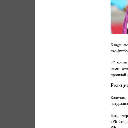
Клаудиньо
экс-футбо
«С моими
нами отн
прошлой 
Реакци
Конечно
натурали
Например,
«РБ Спорт
РФ.