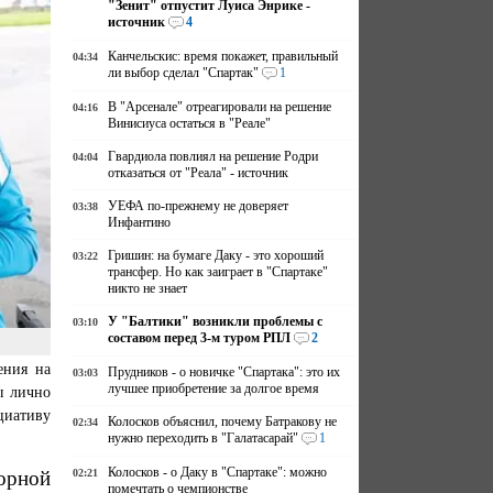
"Зенит" отпустит Луиса Энрике -
источник
4
Канчельскис: время покажет, правильный
04:34
ли выбор сделал "Спартак"
1
В "Арсенале" отреагировали на решение
04:16
Винисиуса остаться в "Реале"
Гвардиола повлиял на решение Родри
04:04
отказаться от "Реала" - источник
УЕФА по-прежнему не доверяет
03:38
Инфантино
Гришин: на бумаге Даку - это хороший
03:22
трансфер. Но как заиграет в "Спартаке"
никто не знает
У "Балтики" возникли проблемы с
03:10
составом перед 3-м туром РПЛ
2
ения на
Прудников - о новичке "Спартака": это их
03:03
лучшее приобретение за долгое время
ы лично
циативу
Колосков объяснил, почему Батракову не
02:34
нужно переходить в "Галатасарай"
1
Колосков - о Даку в "Спартаке": можно
02:21
орной
помечтать о чемпионстве