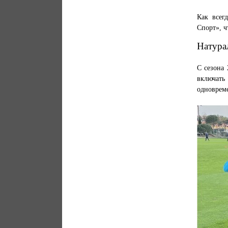
Как всег
Спорт», ч
Натура
С сезона 
включать
одновреме