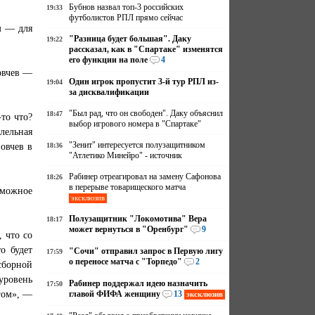
Бубнов назвал топ-3 российских
19:33
футболистов РПЛ прямо сейчас
м — для
"Разница будет большая". Даку
19:22
рассказал, как в "Спартаке" изменятся
его функции на поле
4
овчев —
Один игрок пропустит 3-й тур РПЛ из-
19:04
за дисквалификации
"Был рад, что он свободен". Даку объяснил
18:47
то что?
выбор игрового номера в "Спартаке"
лельная
"Зенит" интересуется полузащитником
овчев в
18:36
"Атлетико Минейро" - источник
Рабинер отреагировал на замену Сафонова
18:26
в перерыве товарищеского матча
зможное
эксклюзив
Полузащитник "Локомотива" Вера
18:17
может вернуться в "Оренбург"
9
 что со
о будет
"Сочи" отправил запрос в Первую лигу
17:59
о переносе матча с "Торпедо"
2
сборной
уровень
Рабинер поддержал идею назначить
17:50
гом», —
главой ФИФА женщину
13
эксклюзив