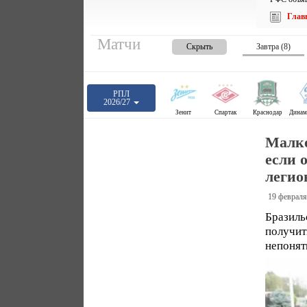
Глав
Матчи
Скрыть
Завтра (8)
РПЛ
2026/27
Зенит
Спартак
Краснодар
Малко
если 
легио
19 февраля
Бразил
получи
непонят