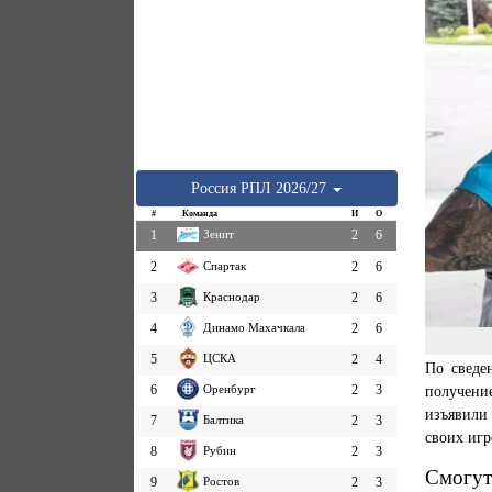
Россия
РПЛ
2026/27
#
Команда
И
О
1
Зенит
2
6
2
Спартак
2
6
3
Краснодар
2
6
4
Динамо Махачкала
2
6
5
ЦСКА
2
4
По сведе
6
Оренбург
2
3
получени
изъявили
7
Балтика
2
3
своих игр
8
Рубин
2
3
Смогут
9
Ростов
2
3