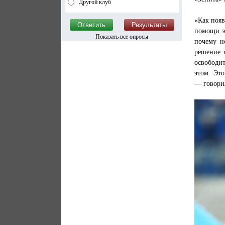
Другой клуб
«Как появ
помощи эт
Показать все опросы
почему н
решение 
освободит
этом. Это
— говорил