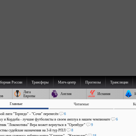
борная России
Трансферы
Матч-центр
Прогнозы
Трансляции
Лига
Англия
Испания
ов
Европы
Главные
Читаемые
К
ой лиги "Торпедо" - "Сочи" перенесён
6
аку и Кордоба - лучшие футболисты в своем амплуа в нашем чемпионате
6
ник "Локомотива" Вера может вернуться в "Оренбург"
9
стны судейские назначения на 3-й тур РПЛ
8
ил имя главного арбитра матча "Спартак" - "Краснодар"
18