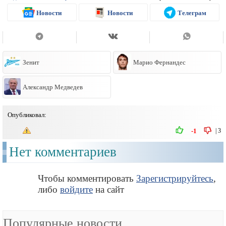
Новости
Новости
Телеграм
Зенит
Марио Фернандес
Александр Медведев
Опубликовал:
|
3
-1
Нет комментариев
Чтобы комментировать
Зарегистрируйтесь
,
либо
войдите
на сайт
Популярные новости