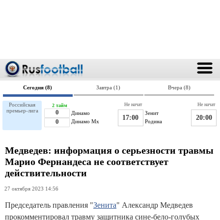
Сегодня (8)
Завтра (1)
Вчера (8)
Российская
Не начат
Не начат
2 тайм
премьер-лига
0
Динамо
Зенит
17:00
20:00
0
Динамо Мх
Родина
Медведев: информация о серьезности травмы
Марио Фернандеса не соответствует
действительности
27 октября 2023 14:56
Председатель правления "
Зенита
" Александр Медведев
прокомментировал травму защитника сине-бело-голубых