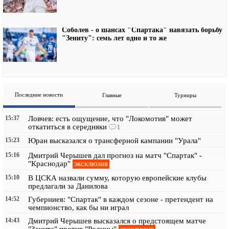
Соболев - о шансах "Спартака" навязать борьбу
"Зениту": семь лет одно и то же
Последние новости
Главные
Турниры
15:37
Ловчев: есть ощущение, что "Локомотив" может
откатиться в середняки
1
15:23
Юран высказался о трансферной кампании "Урала"
15:16
Дмитрий Черышев дал прогноз на матч "Спартак" -
эксклюзив
"Краснодар"
15:10
В ЦСКА назвали сумму, которую европейские клубы
предлагали за Данилова
14:52
Губерниев: "Спартак" в каждом сезоне - претендент на
чемпионство, как бы ни играл
14:43
Дмитрий Черышев высказался о предстоящем матче
эксклюзив
"Зенита" против "Родины"