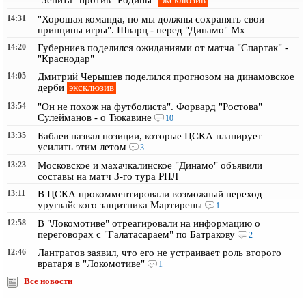
14:31
"Хорошая команда, но мы должны сохранять свои
принципы игры". Шварц - перед "Динамо" Мх
14:20
Губерниев поделился ожиданиями от матча "Спартак" -
"Краснодар"
14:05
Дмитрий Черышев поделился прогнозом на динамовское
эксклюзив
дерби
13:54
"Он не похож на футболиста". Форвард "Ростова"
Сулейманов - о Тюкавине
10
13:35
Бабаев назвал позиции, которые ЦСКА планирует
усилить этим летом
3
13:23
Московское и махачкалинское "Динамо" объявили
составы на матч 3-го тура РПЛ
13:11
В ЦСКА прокомментировали возможный переход
уругвайского защитника Мартирены
1
12:58
В "Локомотиве" отреагировали на информацию о
переговорах с "Галатасараем" по Батракову
2
12:46
Лантратов заявил, что его не устраивает роль второго
вратаря в "Локомотиве"
1
Все новости