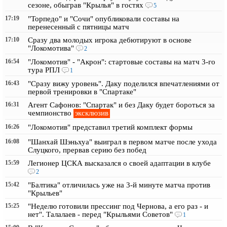
сезоне, обыграв "Крылья" в гостях
5
17:19
"Торпедо" и "Сочи" опубликовали составы на
перенесенный с пятницы матч
17:10
Сразу два молодых игрока дебютируют в основе
"Локомотива"
2
16:54
"Локомотив" - "Акрон": стартовые составы на матч 3-го
тура РПЛ
1
16:43
"Сразу вижу уровень". Даку поделился впечатлениями от
первой тренировки в "Спартаке"
16:31
Агент Сафонов: "Спартак" и без Даку будет бороться за
эксклюзив
чемпионство
16:26
"Локомотив" представил третий комплект формы
16:08
"Шанхай Шэньхуа" выиграл в первом матче после ухода
Слуцкого, прервав серию без побед
15:59
Легионер ЦСКА высказался о своей адаптации в клубе
2
15:42
"Балтика" отличилась уже на 3-й минуте матча против
"Крыльев"
15:25
"Неделю готовили прессинг под Чернова, а его раз - и
нет". Талалаев - перед "Крыльями Советов"
1