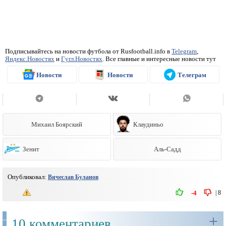
Подписывайтесь на новости футбола от Rusfootball.info в
Telegram
,
Яндекс.Новостях
и
Гугл.Новостях
. Все главные и интересные новости тут
Новости
Новости
Телеграм
Михаил Боярский
Клаудиньо
Зенит
Аль-Садд
Опубликовал:
Вячеслав Буланов
|
8
-4
+
10 комментариев