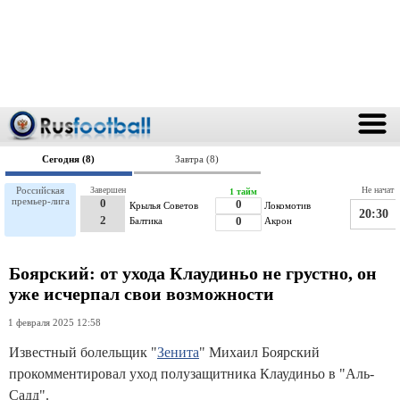
Сегодня (8)
Завтра (8)
Российская
Завершен
Не начат
1 тайм
премьер-лига
0
0
Крылья Советов
Локомотив
20:30
2
Балтика
0
Акрон
Боярский: от ухода Клаудиньо не грустно, он
уже исчерпал свои возможности
1 февраля 2025 12:58
Известный болельщик "
Зенита
" Михаил Боярский
прокомментировал уход полузащитника Клаудиньо в "Аль-
Садд".