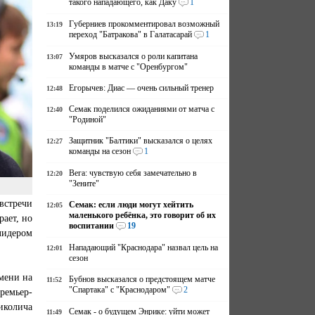
такого нападающего, как Даку
1
Губерниев прокомментировал возможный
13:19
переход "Батракова" в Галатасарай
1
Умяров высказался о роли капитана
13:07
команды в матче с "Оренбургом"
Егорычев: Диас — очень сильный тренер
12:48
Семак поделился ожиданиями от матча с
12:40
"Родиной"
Защитник "Балтики" высказался о целях
12:27
команды на сезон
1
Вега: чувствую себя замечательно в
12:20
"Зените"
встречи
Семак: если люди могут хейтить
12:05
маленького ребёнка, это говорит об их
рает, но
воспитании
19
лидером
Нападающий "Краснодара" назвал цель на
12:01
сезон
мени на
Бубнов высказался о предстоящем матче
11:52
"Спартака" с "Краснодаром"
2
ремьер-
колича
Семак - о будущем Энрике: уйти может
11:49