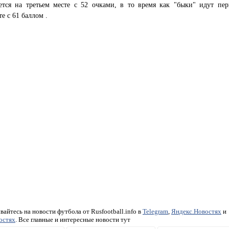
ается на третьем месте с 52 очками, в то время как "быки" идут пе
е с 61 баллом .
айтесь на новости футбола от Rusfootball.info в
Telegram
,
Яндекс.Новостях
и
остях
. Все главные и интересные новости тут