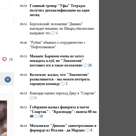
Главный тренер "Уфы" Тетрадзе
09:59
получил дисквалификацию на один
месяц
Березовский: положение "Динамо"
09:55
выглядит неважно, но Шварц обязательно
выправит это
4
"Рубин" объявил о сотрудничестве с
09:46
"Нефтехимиком"
Мамаев: Баринов очень не хотел
09:31
|
0
покидать клуб, но "Локомотив"
поставил его в такое положение
26
Колосков: жалко, что "Локомотив"
09:16
+
разваливается - мы можем потерять
хорошую команду
3
Камоцци оценил переход Даку в "Спартак"
08:59
6
Губерниев назвал фаворита в матче
08:55
"Спартак" - "Краснодар": шансы 60 на
40
10
Московское "Динамо" заинтересовано в
08:43
форварде из Италии - ди Марцио
8