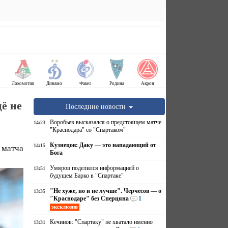
Локомотив
Динамо
Факел
Родина
Акрон
ё не
Последние новости
Воробьев высказался о предстоящем матче
14:23
"Краснодара" со "Спартаком"
Кузнецов: Даку — это нападающий от
14:15
 матча
Бога
Умяров поделился информацией о
13:51
будущем Барко в "Спартаке"
"Не хуже, но и не лучше". Черчесов — о
13:35
"Краснодаре" без Сперцяна
1
эксклюзив
Кечинов: "Спартаку" не хватало именно
13:31