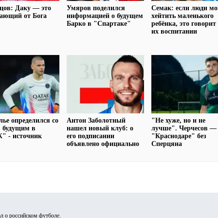
цов: Даку — это
Умяров поделился
Семак: если люди мо
ающий от Бога
информацией о будущем
хейтить маленького
Барко в "Спартаке"
ребёнка, это говорит
их воспитании
ье определился со
Антон Заболотный
"Не хуже, но и не
 будущим в
нашел новый клуб: о
лучше". Черчесов —
" - источник
его подписании
"Краснодаре" без
объявлено официально
Сперцяна
л о российском футболе.