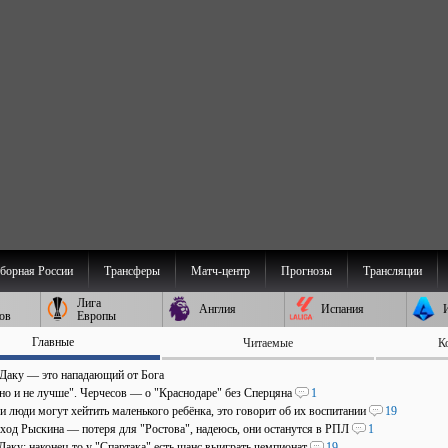
борная России
Трансферы
Матч-центр
Прогнозы
Трансляции
Лига
Англия
Испания
ов
Европы
Главные
Читаемые
К
 Даку — это нападающий от Бога
 но и не лучше". Черчесов — о "Краснодаре" без Сперцяна
1
и люди могут хейтить маленького ребёнка, это говорит об их воспитании
19
уход Рыскина — потеря для "Ростова", надеюсь, они останутся в РПЛ
1
Даку: наконец-то у "Спартака" есть шанс выиграть чемпионат
19