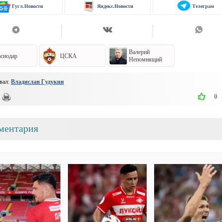
Гугл.Новости
Яндекс.Новости
Телеграм
Валерий
снодар
ЦСКА
Непомнящий
вал:
Владислав Гудукин
0
ментария