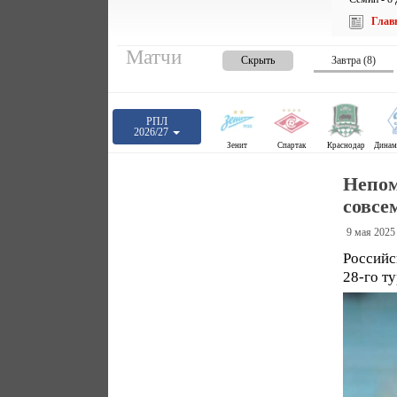
Глав
Матчи
Скрыть
Завтра (8)
РПЛ
2026/27
Зенит
Спартак
Краснодар
Непом
совсе
9 мая 2025
Российс
28-го т