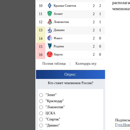
располаг
10
Крылья Советов
2
2
чемпионат
11
Ахмат
2
1
12
Локомотив
2
1
13
Динамо
2
1
Факел
2
0
14
Родина
2
0
15
Акрон
2
0
16
Полная таблица
Календарь игр
Опрос:
Кто станет чемпионом России?
"Зенит"
"Краснодар"
"Локомотив"
ЦСКА
"Спартак"
Подписыв
Гугл.Нов
"Динамо"