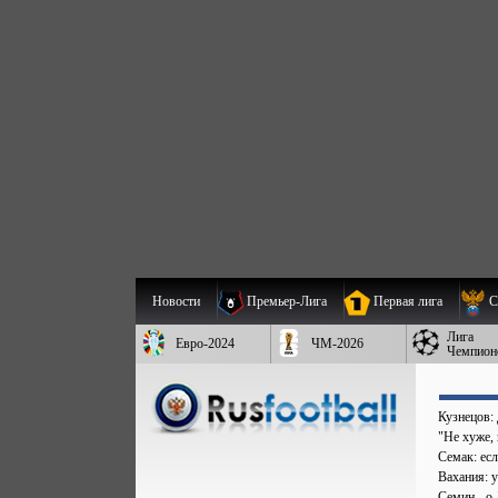
Новости
Премьер-Лига
Первая лига
С
Лига
Евро-2024
ЧМ-2026
Чемпион
Кузнецов:
"Не хуже,
Семак: есл
Вахания: 
Семин - о 