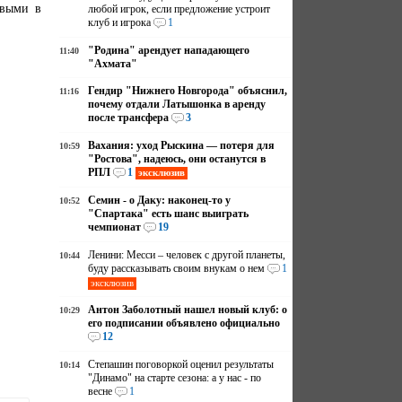
рвыми в
любой игрок, если предложение устроит
клуб и игрока
1
"Родина" арендует нападающего
11:40
"Ахмата"
Гендир "Нижнего Новгорода" объяснил,
11:16
почему отдали Латышонка в аренду
после трансфера
3
Вахания: уход Рыскина — потеря для
10:59
"Ростова", надеюсь, они останутся в
РПЛ
1
эксклюзив
Семин - о Даку: наконец-то у
10:52
"Спартака" есть шанс выиграть
чемпионат
19
Ленини: Месси – человек с другой планеты,
10:44
буду рассказывать своим внукам о нем
1
эксклюзив
Антон Заболотный нашел новый клуб: о
10:29
его подписании объявлено официально
12
Степашин поговоркой оценил результаты
10:14
"Динамо" на старте сезона: а у нас - по
весне
1