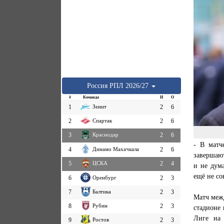
Россия
РПЛ
2026/27
#
Команда
И
О
1
Зенит
2
6
2
Спартак
2
6
3
Краснодар
2
6
- В мат
4
Динамо Махачкала
2
6
завершают
5
ЦСКА
2
4
и не дум
ещё не со
6
Оренбург
2
3
7
Балтика
2
3
Матч межд
8
Рубин
2
3
стадионе
Лиге на
9
Ростов
2
3