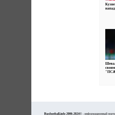
Кузне
напад
Шевал
своим
"ПСЖ
Rusfootball.info 2006-2024©
- информационный порта