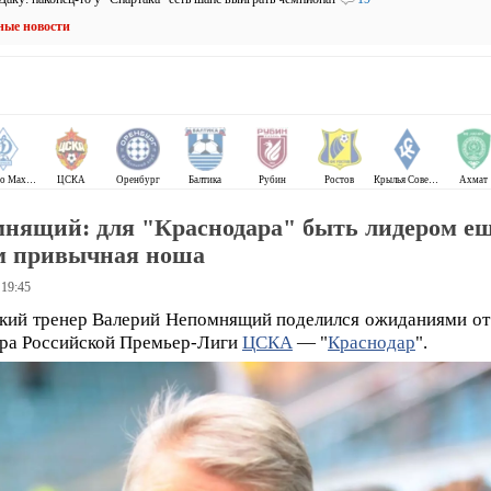
ные новости
Динамо Махачкала
ЦСКА
Оренбург
Балтика
Рубин
Ростов
Крылья Советов
Ахмат
нящий: для "Краснодара" быть лидером ещ
м привычная ноша
 19:45
кий тренер Валерий Непомнящий поделился ожиданиями от
ура Российской Премьер-Лиги
ЦСКА
— "
Краснодар
".