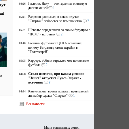
Гасилин: Даку — это гарантия минимум
08:26
гут
десяти мячей
1
 об
Радимов рассказал, в каком случае
05:41
"Спартак" поборется за чемпионство
7
Шевалье определился со своим будущим в
05:31
"ПСЖ" - источник
2
Бывший футболист ЦСКА объяснил,
05:18
почему Батракову стоит перейти в
"Галатасарай"
Каррера: Зобнин отражает мое понимание
05:05
футбола
2
Стало известно, при каком условии
04:58
 о
"Зенит" отпустит Луиса Энрике -
источник
7
Канчельскис: время покажет, правильный
04:34
ли выбор сделал "Спартак"
1
Все новости
Мы в социальных сетях: