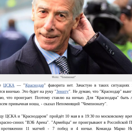
Фото: "Чемпионат"
че
ЦСКА
— "
Краснодар
" фаворита нет. Зачастую в таких ситуациях 
ся вничью. Это будет на руку "
Зениту
". Не думаю, что "Краснодар" выиг
аю, что проиграет. Поэтому ставлю на ничью. Для "Краснодара" быть 
всем привычная ноша, - сказал Непомнящий "Чемпионату".
у ЦСКА и "Краснодаром" пройдёт 10 мая в в 19:30 по московскому вре
 красно-синих "ВЭБ Арена". "Армейцы" не проигрывают в Российской П
 протяжении 11 матчей - 7 побед и 4 ничьи. Команда Марко Ни