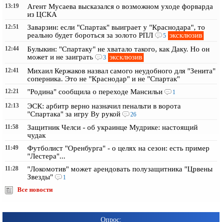
13:19
Агент Мусаева высказался о возможном уходе форварда
из ЦСКА
12:51
Заварзин: если "Спартак" выиграет у "Краснодара", то
эксклюзив
реально будет бороться за золото РПЛ
5
12:44
Булыкин: "Спартаку" не хватало такого, как Даку. Но он
эксклюзив
может и не заиграть
3
12:41
Михаил Кержаков назвал самого неудобного для "Зенита"
соперника. Это не "Краснодар" и не "Спартак"
12:21
"Родина" сообщила о переходе Мансильи
1
12:13
ЭСК: арбитр верно назначил пенальти в ворота
"Спартака" за игру Ву рукой
26
11:58
Защитник Челси - об украинце Мудрике: настоящий
чудак
11:49
Футболист "Оренбурга" - о целях на сезон: есть пример
"Лестера"...
11:28
"Локомотив" может арендовать полузащитника "Црвены
Звезды"
1
Все новости
Опрос: