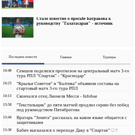
Стало известно о просьбе Батракова к
руководству "Галатасарая" - источник
Последние новости
Главные
Турниры
14:40
Семшов поделился прогнозом на центральный матч 3-го
тура РПЛ "Спартак" - "Краснодар"
14:23
"Крылья Советов" и "Балтика" объявили составы на
стартовый матч 3-го тура РПЛ
14:13
Скончался отец Лионеля Месси - Infobae
13:58
"Текстильщик" до пяти матчей продлил серию без побед
под руководством Пятибратова
13:44
Вратарь "Зенита" рассказал, на каком языке общается с
защитниками
13:30
Бабич высказался о переходе Даку в "Спартак"
7