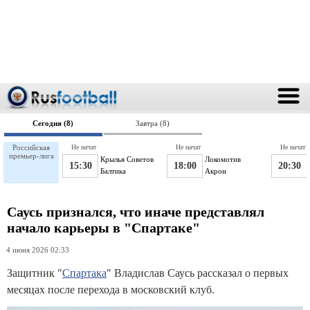
Сегодня (8)
Завтра (8)
Российская
Не начат
Не начат
Не начат
премьер-лига
Крылья Советов
Локомотив
15:30
18:00
20:30
Балтика
Акрон
Саусь признался, что иначе представлял
начало карьеры в "Спартаке"
4 июня 2026 02:33
Защитник "
Спартака
" Владислав Саусь рассказал о первых
месяцах после перехода в московский клуб.