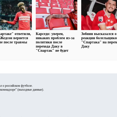
артаке" ответили,
Карседо: уверен,
Зобнин высказался о
 Жедсон вернется
никаких проблем из-за
реакции болельщико
ле после травмы
политики после
"Спартака" на перех
перехода Даку в
Даку
"Спартак" не будет
л о российском футболе.
скомнадзоре" (
выходные данные
).