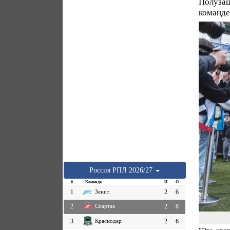
Полуза
команде
Россия
РПЛ
2026/27
#
Команда
И
О
1
Зенит
2
6
2
Спартак
2
6
3
Краснодар
2
6