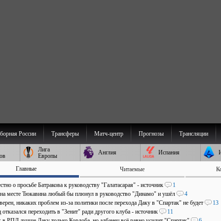
борная России
Трансферы
Матч-центр
Прогнозы
Трансляции
Лига
Англия
Испания
ов
Европы
Главные
Читаемые
К
стно о просьбе Батракова к руководству "Галатасарая" - источник
1
 на месте Тюкавина любый бы плюнул в руководство "Динамо" и ушёл
4
верен, никаких проблем из-за политики после перехода Даку в "Спартак" не будет
13
отказался переходить в "Зенит" ради другого клуба - источник
11
: в РПЛ лучше Даку только Кордоба, но албанец всё равно усилит "Спартак"
6