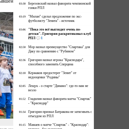
бывшей
Березовский назвал фаворита чемпионской
03:30
гонки РПЛ
"Милан" сделал предложение по экс-
03:19
футболисту "Зенита" - источник
"Пока это всё выглядит очень по-
03:06
детски". Григорян раскритиковал клуб
РПЛ
1
Мор назвал преимущество "Спартака" для
02:50
Даку по сравнению с "Рубином"
Григорян назвал игрока "Краснодара",
02:36
способного заменить Сперцяна
Кержаков предостерег "Зенит" от
02:18
недооценки "Родины"
Лещук - о старте "Динамо": где-то нам не
02:05
везло
Гладилин назвал фаворита матча "Спартак"
01:52
- "Краснодар"
Григорян призвал Батракова не затягивать с
01:34
отъездом из РПЛ
Мамаев о матче "Спартак" - "Краснодар":
01:15