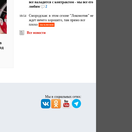
все наладится с контрактом - мы все его
любим
2
Смородская: в этом сезоне "Локомотив" не
18:54
ждет ничего хорошего, там прямо все
плохо
эксклюзив
Все новости
в
од
Мы в социальных сетях: