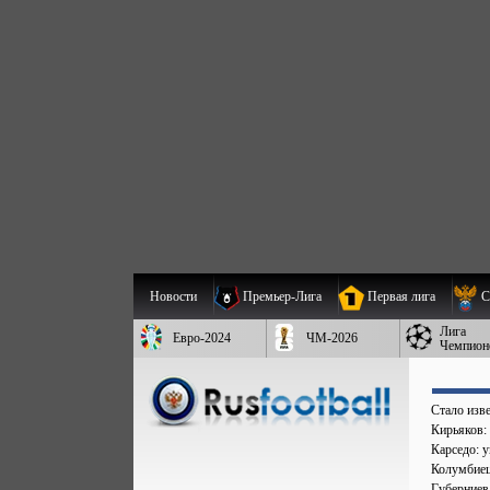
Новости
Премьер-Лига
Первая лига
С
Лига
Евро-2024
ЧМ-2026
Чемпион
Стало изве
Кирьяков:
Карседо: у
Колумбиец 
Губерниев