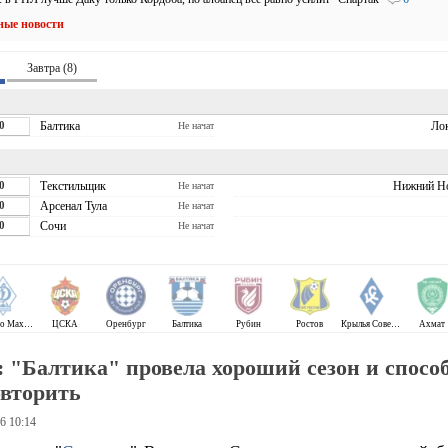
ные новости
Завтра (8)
0
Балтика
Ло
Не начат
0
Текстильщик
Нижний Н
Не начат
0
Арсенал Тула
Не начат
0
Сочи
Не начат
Динамо Махачкала
ЦСКА
Оренбург
Балтика
Рубин
Ростов
Крылья Советов
Ахмат
: "Балтика" провела хороший сезон и спосо
овторить
6 10:14