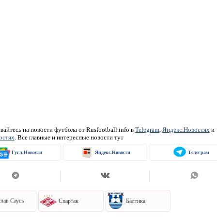
айтесь на новости футбола от Rusfootball.info в
Telegram
,
Яндекс.Новостях
и
остях
. Все главные и интересные новости тут
Гугл.Новости
Яндекс.Новости
Телеграм
лав Саусь
Спартак
Балтика