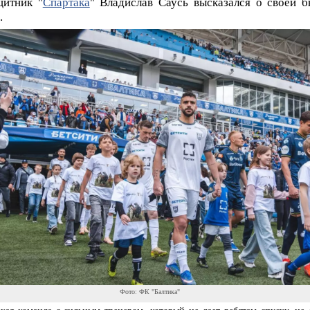
щитник "
Спартака
" Владислав Саусь высказался о своей 
.
Фото: ФК "Балтика"