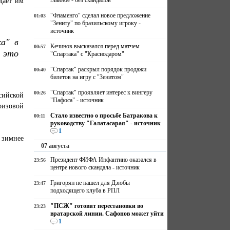
главное - без скандалов
дает им
"Фламенго" сделал новое предложение
01:03
"Зениту" по бразильскому игроку -
источник
а" в
Кечинов высказался перед матчем
00:57
 это
"Спартака" с "Краснодаром"
"Спартак" раскрыл порядок продажи
00:40
билетов на игру с "Зенитом"
"Спартак" проявляет интерес к вингеру
00:26
сийской
"Пафоса" - источник
ризовой
Стало известно о просьбе Батракова к
00:11
руководству "Галатасарая" - источник
1
 зимнее
07 августа
Президент ФИФА Инфантино оказался в
23:56
центре нового скандала - источник
Григорян не нашел для Дзюбы
23:47
подходящего клуба в РПЛ
"ПСЖ" готовит перестановки во
23:23
вратарской линии. Сафонов может уйти
1