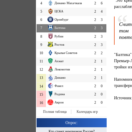
"Это креп
4
Динамо Махачкала
2
6
расслабля
5
ЦСКА
2
4
6
Оренбург
2
3
Счит
7
Балтика
2
3
том 
повто
8
Рубин
2
3
9
Ростов
2
3
10
Крылья Советов
2
2
"Балтика
Премьер-
11
Ахмат
2
1
тройки их
12
Локомотив
2
1
13
Динамо
2
1
Напомним
трансферн
Факел
2
0
14
Родина
2
0
15
Источник
Акрон
2
0
16
Полная таблица
Календарь игр
Опрос:
Кто станет чемпионом России?