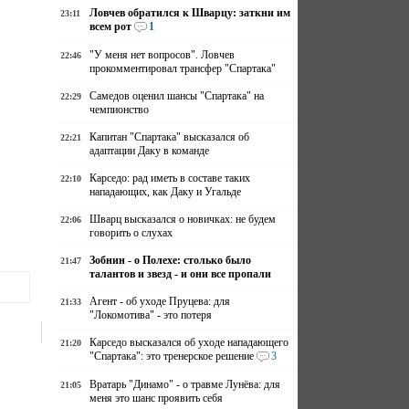
Ловчев обратился к Шварцу: заткни им
23:11
всем рот
1
"У меня нет вопросов". Ловчев
22:46
прокомментировал трансфер "Спартака"
Самедов оценил шансы "Спартака" на
22:29
чемпионство
Капитан "Спартака" высказался об
22:21
адаптации Даку в команде
Карседо: рад иметь в составе таких
22:10
нападающих, как Даку и Угальде
Шварц высказался о новичках: не будем
22:06
говорить о слухах
Зобнин - о Полехе: столько было
21:47
талантов и звезд - и они все пропали
Агент - об уходе Пруцева: для
21:33
"Локомотива" - это потеря
Карседо высказался об уходе нападающего
21:20
"Спартака": это тренерское решение
3
Вратарь "Динамо" - о травме Лунёва: для
21:05
меня это шанс проявить себя