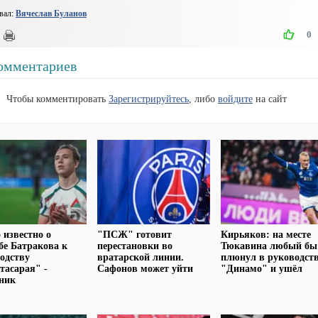
вал:
Вячеслав Буланов
0
омментариев
Чтобы комментировать
Зарегистрируйтесь
, либо
войдите
на сайт
 известно о
"ПСЖ" готовит
Кирьяков: на месте
бе Батракова к
перестановки во
Тюкавина любый бы
одству
вратарской линии.
плюнул в руководст
тасарая" -
Сафонов может уйти
"Динамо" и ушёл
ник