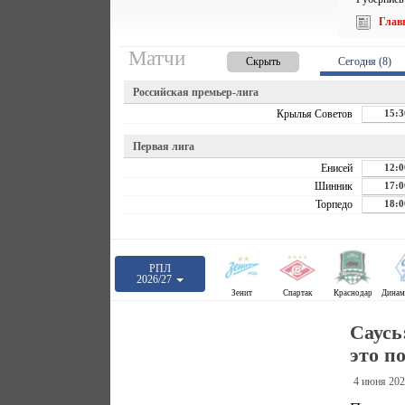
Глав
Матчи
Скрыть
Сегодня (8)
Российская премьер-лига
Крылья Советов
15:3
Первая лига
Енисей
12:0
Шинник
17:0
Торпедо
18:0
РПЛ
2026/27
Зенит
Спартак
Краснодар
Саусь
это п
4 июня 202