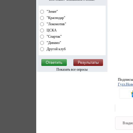
"Зенит"
"Краснодар"
"Локомотив"
ЦСКА
"Спартак"
"Динамо"
Другой клуб
Показать все опросы
Подписыв
Гугл.Нов
Владис