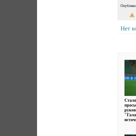
Опублико
Нет к
Стало
прось
руков
"Гала
источ