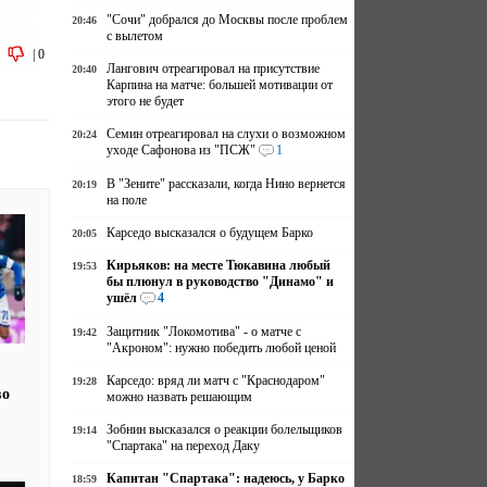
"Сочи" добрался до Москвы после проблем
20:46
с вылетом
|
0
Лангович отреагировал на присутствие
20:40
Карпина на матче: большей мотивации от
этого не будет
Семин отреагировал на слухи о возможном
20:24
уходе Сафонова из "ПСЖ"
1
В "Зените" рассказали, когда Нино вернется
20:19
на поле
Карседо высказался о будущем Барко
20:05
Кирьяков: на месте Тюкавина любый
19:53
бы плюнул в руководство "Динамо" и
ушёл
4
Защитник "Локомотива" - о матче с
19:42
"Акроном": нужно победить любой ценой
Карседо: вряд ли матч с "Краснодаром"
19:28
во
можно назвать решающим
Зобнин высказался о реакции болельщиков
19:14
"Спартака" на переход Даку
Капитан "Спартака": надеюсь, у Барко
18:59