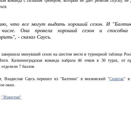
кая команда с сильным тренером, который не дает ребятам спуску, не 
ться.
аю, что все могут выдать хороший сезон. И "Балтик
числе. Она провела хороший сезон и способна
рить", - сказал Саусь.
" завершила минувший сезон на шестом месте в турнирной таблице Рос
Лиги. Калининградская команда набрала 46 очков в 30 турах, от п
 отделили 7 баллов.
, Владислав Саусь перешел из "Балтики" в московский "
Спартак
" в
ое окно.
:
"Известия"