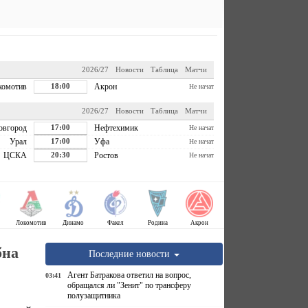
2026/27
Новости
Таблица
Матчи
комотив
18:00
Акрон
Не начат
2026/27
Новости
Таблица
Матчи
овгород
17:00
Нефтехимик
Не начат
Урал
17:00
Уфа
Не начат
ЦСКА
20:30
Ростов
Не начат
Локомотив
Динамо
Факел
Родина
Акрон
бна
Последние новости
Агент Батракова ответил на вопрос,
03:41
обращался ли "Зенит" по трансферу
полузащитника