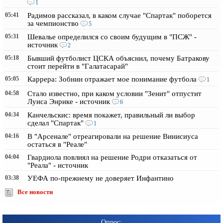
1
05:41
Радимов рассказал, в каком случае "Спартак" поборется
за чемпионство
5
05:31
Шевалье определился со своим будущим в "ПСЖ" -
источник
2
05:18
Бывший футболист ЦСКА объяснил, почему Батракову
стоит перейти в "Галатасарай"
05:05
Каррера: Зобнин отражает мое понимание футбола
1
04:58
Стало известно, при каком условии "Зенит" отпустит
Луиса Энрике - источник
6
04:34
Канчельскис: время покажет, правильный ли выбор
сделал "Спартак"
1
04:16
В "Арсенале" отреагировали на решение Винисиуса
остаться в "Реале"
04:04
Гвардиола повлиял на решение Родри отказаться от
"Реала" - источник
03:38
УЕФА по-прежнему не доверяет Инфантино
Все новости
Опрос: