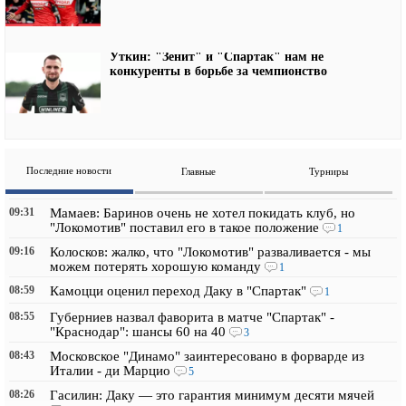
Уткин: "Зенит" и "Спартак" нам не
конкуренты в борьбе за чемпионство
Последние новости
Главные
Турниры
09:31
Мамаев: Баринов очень не хотел покидать клуб, но
"Локомотив" поставил его в такое положение
1
09:16
Колосков: жалко, что "Локомотив" разваливается - мы
можем потерять хорошую команду
1
08:59
Камоцци оценил переход Даку в "Спартак"
1
08:55
Губерниев назвал фаворита в матче "Спартак" -
"Краснодар": шансы 60 на 40
3
08:43
Московское "Динамо" заинтересовано в форварде из
Италии - ди Марцио
5
08:26
Гасилин: Даку — это гарантия минимум десяти мячей