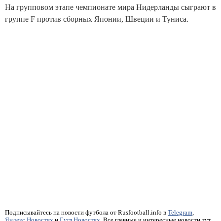
На групповом этапе чемпионате мира Нидерланды сыграют в
группе F против сборных Японии, Швеции и Туниса.
Подписывайтесь на новости футбола от Rusfootball.info в
Telegram
,
Яндекс.Новостях
и
Гугл.Новостях
. Все главные и интересные новости тут