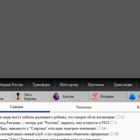
борная России
Трансферы
Матч-центр
Прогнозы
Трансляции
Лига
Англия
Испания
ов
Европы
Главные
Читаемые
К
и люди могут хейтить маленького ребёнка, это говорит об их воспитании
12
уход Рыскина — потеря для "Ростова", надеюсь, они останутся в РПЛ
1
Даку: наконец-то у "Спартака" есть шанс выиграть чемпионат
14
олотный нашел новый клуб: о его подписании объявлено официально
10
ренер "Уфы" Тетрадзе получил дисквалификацию на один месяц