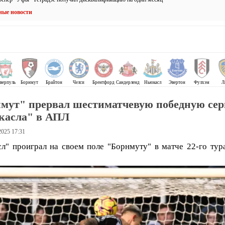
ные новости
верпуль
Борнмут
Брайтон
Челси
Брентфорд
Сандерленд
Ньюкасл
Эвертон
Фулхэм
Л
мут" прервал шестиматчевую победную се
касла" в АПЛ
2025 17:31
л" проиграл на своем поле "Борнмуту" в матче 22-го ту