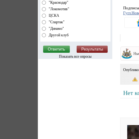
"Краснодар"
Подписыв
"Локомотив"
Гугл.Нов
ЦСКА
"Спартак"
"Динамо"
Другой клуб
Нь
Показать все опросы
Опублико
Нет к