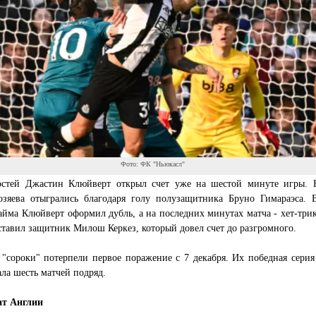
Фото: ФК "Ньюкасл"
остей Джастин Клюйверт открыл счет уже на шестой минуте игры. 
озяева отыгрались благодаря голу полузащитника Бруно Гимараэса. 
айма Клюйверт оформил дубль, а на последних минутах матча - хет-трик
ставил защитник Милош Керкез, который довел счет до разгромного.
 "сороки" потерпели первое поражение с 7 декабря. Их победная сери
ла шесть матчей подряд.
т Англии