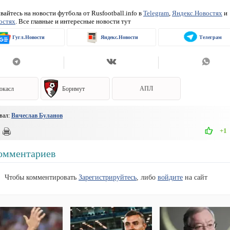
айтесь на новости футбола от Rusfootball.info в
Telegram
,
Яндекс.Новостях
и
остях
. Все главные и интересные новости тут
Гугл.Новости
Яндекс.Новости
Телеграм
юкасл
Борнмут
АПЛ
вал:
Вячеслав Буланов
+1
омментариев
Чтобы комментировать
Зарегистрируйтесь
, либо
войдите
на сайт