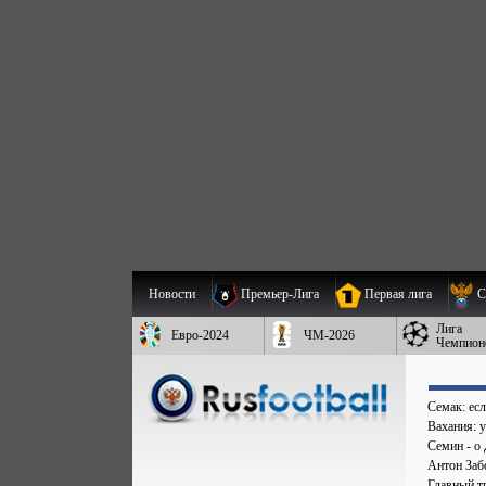
Новости
Премьер-Лига
Первая лига
С
Лига
Евро-2024
ЧМ-2026
Чемпион
Семак: есл
Вахания: 
Семин - о 
Антон Заб
Главный т