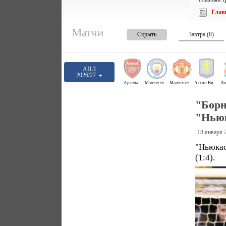
Глав
Матчи
Скрыть
Завтра (8)
АПЛ
2026/27
Арсенал
Манчестер Сити
Манчестер Юнайтед
Астон Вилла
Ли
"Борн
"Нью
18 января 
"Ньюкас
(1:4).