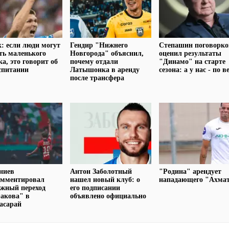
: если люди могут
Гендир "Нижнего
Степашин поговорко
ть маленького
Новгорода" объяснил,
оценил результаты
ка, это говорит об
почему отдали
"Динамо" на старте
спитании
Латышонка в аренду
сезона: а у нас - по в
после трансфера
ниев
Антон Заболотный
"Родина" арендует
омментировал
нашел новый клуб: о
нападающего "Ахма
жный переход
его подписании
акова" в
объявлено официально
асарай