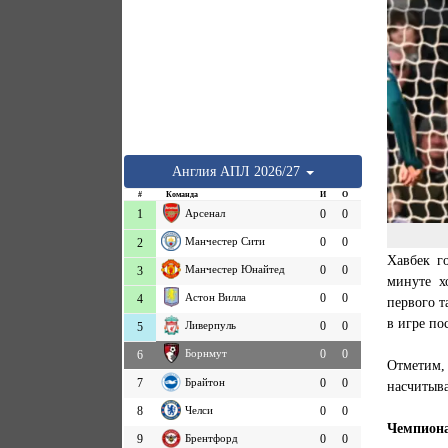
Англия
АПЛ
2026/27
#
Команда
И
О
1
Арсенал
0
0
Манчестер Сити
0
0
2
Хавбек г
Манчестер Юнайтед
0
0
3
минуте х
Астон Вилла
0
0
4
первого т
в игре по
Ливерпуль
0
0
5
Борнмут
0
0
6
Отметим,
7
Брайтон
0
0
насчитыва
8
Челси
0
0
Чемпиона
9
Брентфорд
0
0