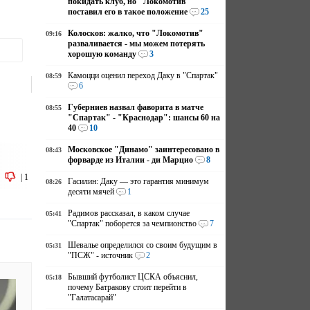
покидать клуб, но "Локомотив"
поставил его в такое положение
25
Колосков: жалко, что "Локомотив"
09:16
разваливается - мы можем потерять
хорошую команду
3
Камоцци оценил переход Даку в "Спартак"
08:59
6
Губерниев назвал фаворита в матче
08:55
"Спартак" - "Краснодар": шансы 60 на
40
10
Московское "Динамо" заинтересовано в
08:43
форварде из Италии - ди Марцио
8
|
1
Гасилин: Даку — это гарантия минимум
08:26
десяти мячей
1
Радимов рассказал, в каком случае
05:41
"Спартак" поборется за чемпионство
7
Шевалье определился со своим будущим в
05:31
"ПСЖ" - источник
2
Бывший футболист ЦСКА объяснил,
05:18
почему Батракову стоит перейти в
"Галатасарай"