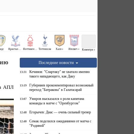
идс
Кристал Пэлас
Ноттингем Форест
Тоттенхэм
Халл ↕
Ипсвич ↕
Ковентри ↕
рию
Последние новости
Кечинов: "Спартаку" не хватало именно
13:31
такого нападающего, как Даку
Губерниев прокомментировал возможный
13:19
ра АПЛ
переход "Батракова" в Галатасарай
Умяров высказался о роли капитана
13:07
команды в матче с "Оренбургом"
Егорычев: Диас — очень сильный тренер
12:48
Семак поделился ожиданиями от матча с
12:40
"Родиной"