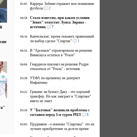
Каррера: Зобнин отражает мое понимание
05:05
футбола
2
Стало известно, при каком условии
04:58
"Зенит" отпустит Луиса Энрике -
источник
7
й
Канчельскис: время покажет, правильный
04:34
ли выбор сделал "Спартак"
1
есне
В "Арсенале" отреагировали на решение
04:16
Винисиуса остаться в "Реале"
Гвардиола повлиял на решение Родри
04:04
отказаться от "Реала" - источник
УЕФА по-прежнему не доверяет
03:38
Инфантино
Гришин: на бумаге Даку - это хороший
03:22
трансфер. Но как заиграет в "Спартаке"
никто не знает
та"
У "Балтики" возникли проблемы с
03:10
составом перед 3-м туром РПЛ
3
Прудников - о новичке "Спартака": это их
03:03
лучшее приобретение за долгое время