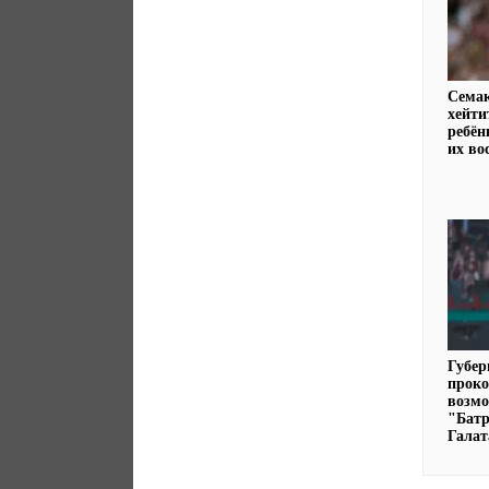
Семак
хейти
ребён
их во
Губер
прок
возмо
"Батр
Галат