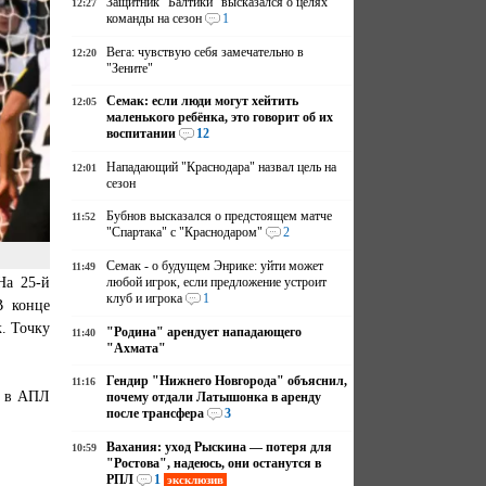
Защитник "Балтики" высказался о целях
12:27
команды на сезон
1
Вега: чувствую себя замечательно в
12:20
"Зените"
Семак: если люди могут хейтить
12:05
маленького ребёнка, это говорит об их
воспитании
12
Нападающий "Краснодара" назвал цель на
12:01
сезон
Бубнов высказался о предстоящем матче
11:52
"Спартака" с "Краснодаром"
2
Семак - о будущем Энрике: уйти может
11:49
На 25-й
любой игрок, если предложение устроит
клуб и игрока
1
В конце
. Точку
"Родина" арендует нападающего
11:40
"Ахмата"
Гендир "Нижнего Новгорода" объяснил,
11:16
я в АПЛ
почему отдали Латышонка в аренду
после трансфера
3
Вахания: уход Рыскина — потеря для
10:59
"Ростова", надеюсь, они останутся в
РПЛ
1
эксклюзив