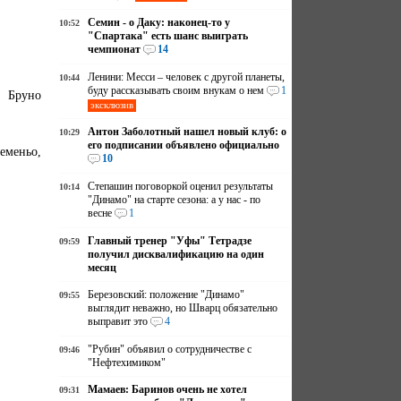
Семин - о Даку: наконец-то у
10:52
"Спартака" есть шанс выиграть
чемпионат
14
Ленини: Месси – человек с другой планеты,
10:44
буду рассказывать своим внукам о нем
1
, Бруно
эксклюзив
Антон Заболотный нашел новый клуб: о
10:29
его подписании объявлено официально
еменьо,
10
Степашин поговоркой оценил результаты
10:14
"Динамо" на старте сезона: а у нас - по
весне
1
Главный тренер "Уфы" Тетрадзе
09:59
получил дисквалификацию на один
месяц
Березовский: положение "Динамо"
09:55
выглядит неважно, но Шварц обязательно
выправит это
4
"Рубин" объявил о сотрудничестве с
09:46
"Нефтехимиком"
Мамаев: Баринов очень не хотел
09:31