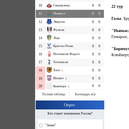
10
Сандерленд
0
0
22 тур
11
Ньюкасл
0
0
Голы
: Бр
12
Эвертон
0
0
13
Фулхэм
0
0
"Ньюкас
Гимараэс,
14
Лидс
0
0
15
Кристал Пэлас
0
0
"Борнму
16
Ноттингем Форест
0
0
Клюйверт,
17
Тоттенхэм
0
0
18
Халл ↕
0
0
Ипсвич ↕
0
0
19
0
0
20
Ковентри ↕
Полная таблица
Календарь игр
Опрос:
Кто станет чемпионом России?
"Зенит"