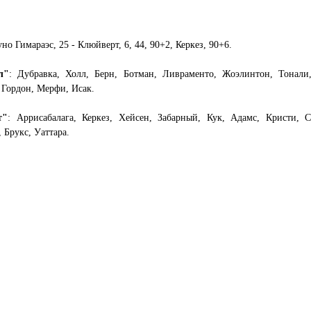
уно Гимараэс, 25 - Клюйверт, 6, 44, 90+2, Керкез, 90+6.
л"
: Дубравка, Холл, Берн, Ботман, Ливраменто, Жоэлинтон, Тонали
 Гордон, Мерфи, Исак.
т"
: Аррисабалага, Керкез, Хейсен, Забарный, Кук, Адамс, Кристи, С
 Брукс, Уаттара.