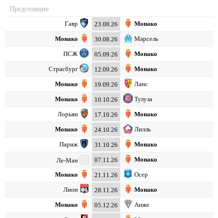
Предстоящие
Гавр
Монако
23.08.26
Монако
Марсель
30.08.26
ПСЖ
Монако
05.09.26
Страсбург
Монако
12.09.26
Монако
Ланс
19.09.26
Монако
Тулуза
10.10.26
Лорьян
Монако
17.10.26
Монако
Лилль
24.10.26
Париж
Монако
31.10.26
Монако
Ле-Ман
07.11.26
Монако
Осер
21.11.26
Лион
Монако
28.11.26
Монако
Анже
05.12.26