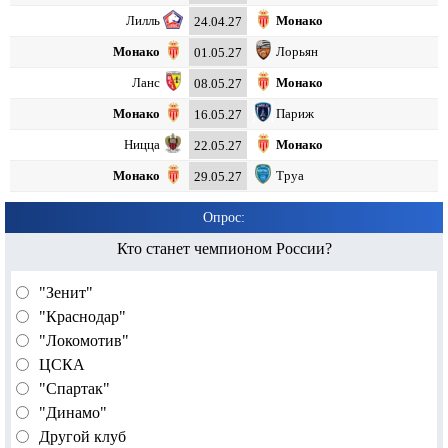
Лилль
Монако
24.04.27
Монако
Лорьян
01.05.27
Ланс
Монако
08.05.27
Монако
Париж
16.05.27
Ницца
Монако
22.05.27
Монако
Труа
29.05.27
Опрос:
Кто станет чемпионом России?
"Зенит"
"Краснодар"
"Локомотив"
ЦСКА
"Спартак"
"Динамо"
Другой клуб