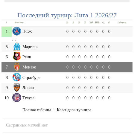
Последний турнир: Лига 1 2026/27
#
Команда
И
В
Н
П
ЗМ
ПМ
+|-
О
Матчи
1
ПСЖ
0
0
0
0
0
0
0
0
...
5
Марсель
0
0
0
0
0
0
0
0
6
Ренн
0
0
0
0
0
0
0
0
7
Монако
0
0
0
0
0
0
0
0
8
Страсбург
0
0
0
0
0
0
0
0
9
Лорьян
0
0
0
0
0
0
0
0
10
Тулуза
0
0
0
0
0
0
0
0
Полная таблица
|
Календарь турнира
Сыгранных матчей нет