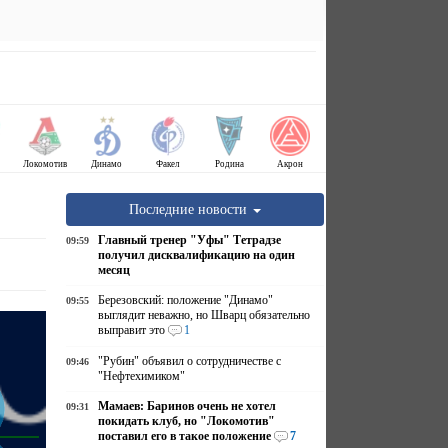
Локомотив
Динамо
Факел
Родина
Акрон
Последние новости
Главный тренер "Уфы" Тетрадзе
09:59
получил дисквалификацию на один
месяц
Березовский: положение "Динамо"
09:55
выглядит неважно, но Шварц обязательно
выправит это
1
"Рубин" объявил о сотрудничестве с
09:46
"Нефтехимиком"
Мамаев: Баринов очень не хотел
09:31
покидать клуб, но "Локомотив"
поставил его в такое положение
7