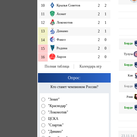
10
Крылья Советов
2
2
11
Ахмат
2
1
12
Локомотив
2
1
13
Динамо
2
1
Факел
2
0
14
Бордо
Родина
2
0
15
Тулуза
Акрон
2
0
16
Бордо
Полная таблица
Календарь игр
Кан
Опрос:
Бордо
Кто станет чемпионом России?
Ренн
"Зенит"
"Краснодар"
Бордо
"Локомотив"
ЦСКА
"Спартак"
"Динамо"
23.11.14