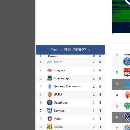
''
Россия
РПЛ
2026/27
#
Кома
#
Команда
И
О
1
1
Зенит
2
6
2
Спартак
2
6
2
3
Краснодар
2
6
3
4
Динамо Махачкала
2
6
5
ЦСКА
2
4
4
6
Оренбург
2
3
5
7
Балтика
2
3
6
8
Рубин
2
3
9
Ростов
2
3
7