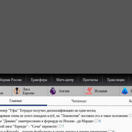
борная России
Трансферы
Матч-центр
Прогнозы
Трансляции
Лига
Англия
Испания
ов
Европы
Главные
Читаемые
К
ренер "Уфы" Тетрадзе получил дисквалификацию на один месяц
ринов очень не хотел покидать клуб, но "Локомотив" поставил его в такое положение
е "Динамо" заинтересовано в форварде из Италии - ди Марцио
6
ой лиги "Торпедо" - "Сочи" перенесён
7
аку и Кордоба - лучшие футболисты в своем амплуа в нашем чемпионате
6