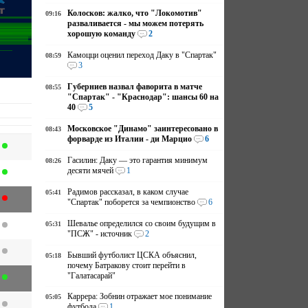
Колосков: жалко, что "Локомотив"
09:16
разваливается - мы можем потерять
хорошую команду
2
Камоцци оценил переход Даку в "Спартак"
08:59
3
Губерниев назвал фаворита в матче
08:55
"Спартак" - "Краснодар": шансы 60 на
40
5
Московское "Динамо" заинтересовано в
08:43
форварде из Италии - ди Марцио
6
Гасилин: Даку — это гарантия минимум
08:26
десяти мячей
1
Радимов рассказал, в каком случае
05:41
"Спартак" поборется за чемпионство
6
Шевалье определился со своим будущим в
05:31
"ПСЖ" - источник
2
Бывший футболист ЦСКА объяснил,
05:18
почему Батракову стоит перейти в
"Галатасарай"
Каррера: Зобнин отражает мое понимание
05:05
футбола
1