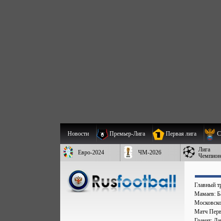
Новости
Премьер-Лига
Первая лига
С
Лига
Евро-2024
ЧМ-2026
Чемпион
Главный т
Мамаев: Ба
Московско
Матч Перв
Гранат: Д