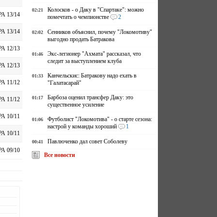
Колосков - о Даку в "Спартаке": можно
02:21
А 13/14
помечтать о чемпионстве
2
А 13/14
Сенников объяснил, почему "Локомотиву"
02:02
выгодно продать Батракова
А 12/13
Экс-легионер "Ахмата" рассказал, что
01:46
следит за выступлением клуба
А 12/13
Канчельскис: Батракову надо ехать в
01:33
А 11/12
"Галатасарай"
Барбоза оценил трансфер Даку: это
01:17
А 11/12
существенное усиление
А 10/11
Футболист "Локомотива" - о старте сезона:
01:06
настрой у команды хороший
1
А 10/11
Павлюченко дал совет Соболеву
00:41
А 09/10
Все новости