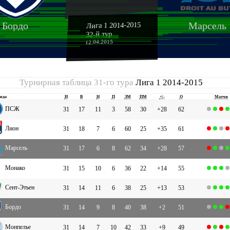
Бордо
Марсель
Лига 1 2014-2015
32-й тур
12.04.2015
Турнирная таблица 31-го тура
Лига 1 2014-2015
нда
И
В
Н
П
ЗМ
ПМ
+|-
О
Матчи
ПСЖ
31
17
11
3
58
30
+28
62
Лион
31
18
7
6
60
25
+35
61
Марсель
31
17
6
8
62
34
+28
57
Монако
31
15
10
6
36
22
+14
55
Сент-Этьен
31
14
11
6
38
25
+13
53
Бордо
31
14
9
8
40
38
+2
51
Монпелье
31
14
7
10
42
33
+9
49