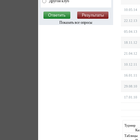
Другой клуб
10.05.14
22.12.13
Показать все опросы
05.04.13
18.11.12
21.04.12
10.12.11
16.01.11
29.08.10
17.01.10
Турнир
Ка
Таблицы