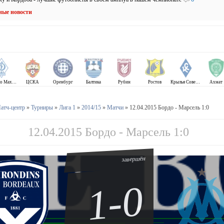
ные новости
Динамо Махачкала
ЦСКА
Оренбург
Балтика
Рубин
Ростов
Крылья Советов
Ахмат
атч-центр
»
Турниры
»
Лига 1
»
2014/15
»
Матчи
» 12.04.2015 Бордо - Марсель 1:0
12.04.2015 Бордо - Марсель 1:0
завершён
1-0