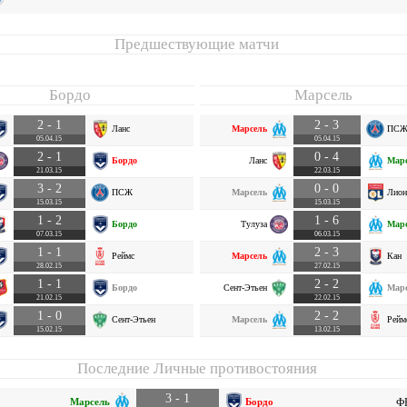
Предшествующие матчи
Бордо
Марсель
2 - 1
2 - 3
Ланс
Марсель
ПС
05.04.15
05.04.15
2 - 1
0 - 4
Бордо
Ланс
Марс
21.03.15
22.03.15
3 - 2
0 - 0
ПСЖ
Марсель
Лион
15.03.15
15.03.15
1 - 2
1 - 6
Бордо
Тулуза
Марс
07.03.15
06.03.15
1 - 1
2 - 3
Реймс
Марсель
Кан
28.02.15
27.02.15
1 - 1
2 - 2
Бордо
Сент-Этьен
Марс
21.02.15
22.02.15
1 - 0
2 - 2
Сент-Этьен
Марсель
Рейм
15.02.15
13.02.15
Последние Личные противостояния
3 - 1
Марсель
Бордо
ФР