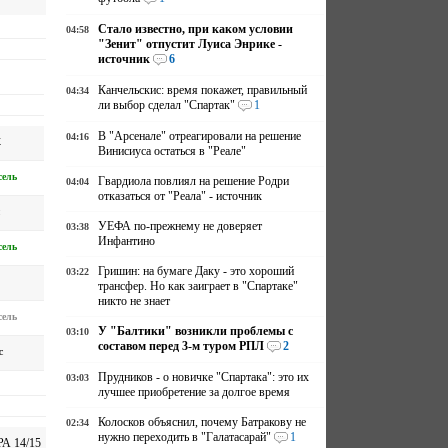
Стало известно, при каком условии
04:58
"Зенит" отпустит Луиса Энрике -
источник
6
Канчельскис: время покажет, правильный
04:34
ли выбор сделал "Спартак"
1
В "Арсенале" отреагировали на решение
04:16
Ж
Винисиуса остаться в "Реале"
ель
Гвардиола повлиял на решение Родри
04:04
отказаться от "Реала" - источник
УЕФА по-прежнему не доверяет
03:38
Инфантино
ель
Гришин: на бумаге Даку - это хороший
03:22
трансфер. Но как заиграет в "Спартаке"
никто не знает
ель
У "Балтики" возникли проблемы с
03:10
составом перед 3-м туром РПЛ
2
с
Прудников - о новичке "Спартака": это их
03:03
лучшее приобретение за долгое время
Колосков объяснил, почему Батракову не
02:34
нужно переходить в "Галатасарай"
1
А 14/15