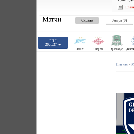
Глав
Матчи
Скрыть
Завтра (8)
РПЛ
2026/27
Зенит
Спартак
Краснодар
Главная
»
М