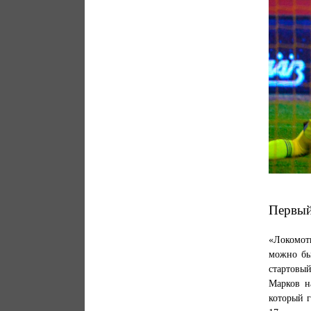
Первый
«Локомот
можно бы
стартовы
Марков н
который г