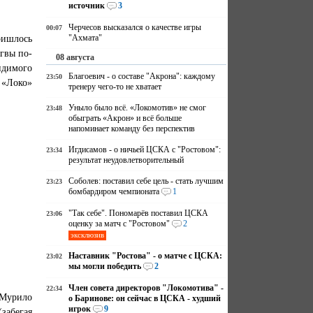
источник
3
Черчесов высказался о качестве игры
00:07
ришлось
"Ахмата"
гвы по-
08 августа
идимого
Благоевич - о составе "Акрона": каждому
23:50
 «Локо»
тренеру чего-то не хватает
Уныло было всё. «Локомотив» не смог
23:48
обыграть «Акрон» и всё больше
напоминает команду без перспектив
Игдисамов - о ничьей ЦСКА с "Ростовом":
23:34
результат неудовлетворительный
Соболев: поставил себе цель - стать лучшим
23:23
бомбардиром чемпионата
1
"Так себе". Пономарёв поставил ЦСКА
23:06
оценку за матч с "Ростовом"
2
эксклюзив
Наставник "Ростова" - о матче с ЦСКА:
23:02
мы могли победить
2
Член совета директоров "Локомотива" -
22:34
 Мурило
о Баринове: он сейчас в ЦСКА - худший
игрок
9
забегая