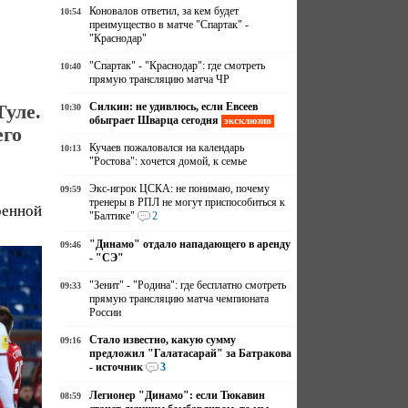
Коновалов ответил, за кем будет
10:54
преимущество в матче "Спартак" -
"Краснодар"
"Спартак" - "Краснодар": где смотреть
10:40
прямую трансляцию матча ЧР
Силкин: не удивлюсь, если Евсеев
Туле.
10:30
обыграет Шварца сегодня
эксклюзив
его
Кучаев пожаловался на календарь
10:13
"Ростова": хочется домой, к семье
Экс-игрок ЦСКА: не понимаю, почему
09:59
тренеры в РПЛ не могут приспособиться к
ренной
"Балтике"
2
"Динамо" отдало нападающего в аренду
09:46
- "СЭ"
"Зенит" - "Родина": где бесплатно смотреть
09:33
прямую трансляцию матча чемпионата
России
Стало известно, какую сумму
09:16
предложил "Галатасарай" за Батракова
- источник
3
Легионер "Динамо": если Тюкавин
08:59