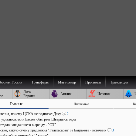
борная России
Трансферы
Матч-центр
Прогнозы
Трансляции
Лига
Англия
Испания
ов
Европы
Главные
Читаемые
К
ъяснил, почему ЦСКА не подписал Даку
2
е удивлюсь, если Евсеев обыграет Шварца сегодня
отдало нападающего в аренду - "СЭ"
стно, какую сумму предложил "Галатасарай" за Батракова - источник
3
зюба сейчас помог бы "Акрону"