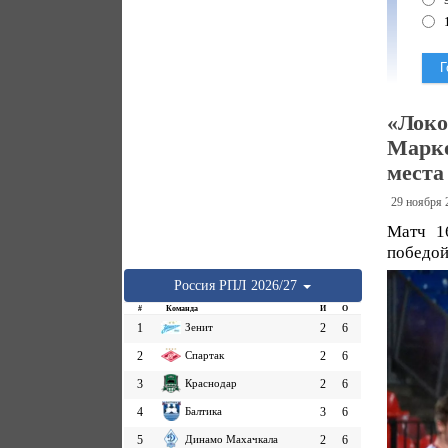
1
«Локо
Марко
места
29 ноября 
Матч 1
победой
Россия
РПЛ
2026/27
#
Команда
И
О
1
Зенит
2
6
2
Спартак
2
6
3
Краснодар
2
6
4
Балтика
3
6
5
Динамо Махачкала
2
6