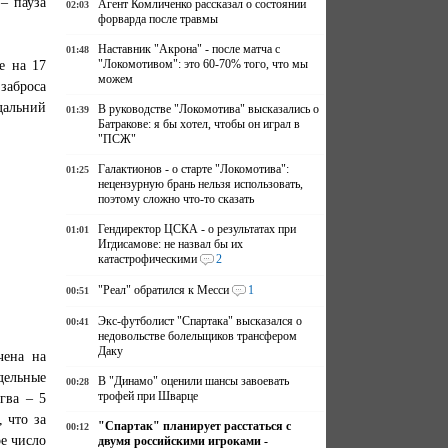
– пауза
Агент Комличенко рассказал о состоянии
02:03
форварда после травмы
Наставник "Акрона" - после матча с
01:48
е на 17
"Локомотивом": это 60-70% того, что мы
можем
заброса
дальний
В руководстве "Локомотива" высказались о
01:39
Батракове: я бы хотел, чтобы он играл в
"ПСЖ"
Галактионов - о старте "Локомотива":
01:25
нецензурную брань нельзя использовать,
поэтому сложно что-то сказать
Гендиректор ЦСКА - о результатах при
01:01
Игдисамове: не назвал бы их
катастрофическими
2
"Реал" обратился к Месси
1
00:51
Экс-футболист "Спартака" высказался о
00:41
недовольстве болельщиков трансфером
Даку
чена на
дельные
В "Динамо" оценили шансы завоевать
00:28
трофей при Шварце
гва – 5
 что за
"Спартак" планирует расстаться с
00:12
е число
двумя российскими игроками -