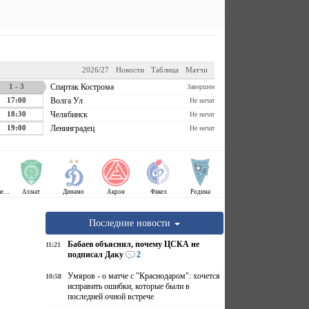
2026/27
Новости
Таблица
Матчи
1 - 3
Спартак Кострома
Завершен
17:00
Волга Ул
Не начат
18:30
Челябинск
Не начат
19:00
Ленинградец
Не начат
Крылья Советов
Ахмат
Динамо
Акрон
Факел
Родина
Последние новости
Бабаев объяснил, почему ЦСКА не
11:21
подписал Даку
2
Умяров - о матче с "Краснодаром": хочется
10:58
исправить ошибки, которые были в
последней очной встрече