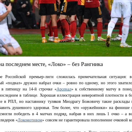
на последнем месте, «Локо» – без Рангника
е Российской премьер-лиги сложилась примечательная ситуация: в
ый «подвал» дружно набрал очки – ровно по одному, но этого хватило
 в пятницу на 14-й строчке «
Арсенал
» к собственному матчу в поне
последним в таблице. Хорошая иллюстрация невероятной плотности в бо
е в РПЛ, но наставнику туляков Миодрагу Божовичу такие расклады 
бавить душевного здоровья. Тем более, что «оружейники» на финише 
смогли победить в 4 матчах подряд, набрав в них лишь 1 очко – а вс
лидеров «
Локомотивом
» совсем не гарантировала пополнение очковой к