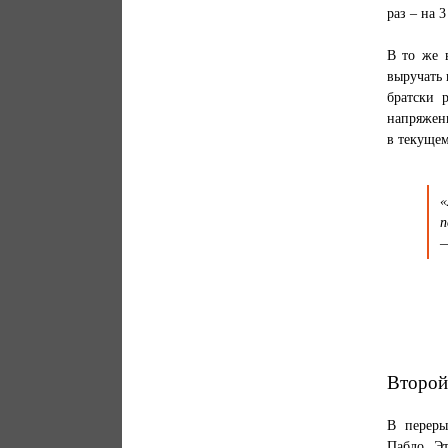
раз – на 
В то же 
выручать 
братски 
напряжен
в текущем
«
п
—
Второй
В переры
Пабло. Э