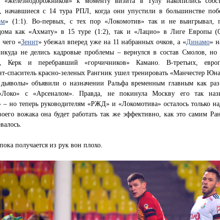
 «железнодорожников» к моменту визита в Тулу накопились собс
, начавшиеся с 14 тура РПЛ, когда они упустили в большинстве поб
ом
» (1:1). Во-первых, с тех пор «Локомотив» так и не выигрывал, 
дома как «Ахмату» в 15 туре (1:2), так и «Лацио» в Лиге Европы (0
 чего «
Зенит
» убежал вперед уже на 11 набранных очков, а «
Динамо
» н
никуда не делись кадровые проблемы – вернулся в состав Смолов, но
, Керк и перебравший «горчичников» Камано. В-третьих, евро
нт-спаситель красно-зеленых Рангник ушел тренировать «Манчестер Юна
 дьяволы» объявили о назначении Ральфа временным главным как раз
«Локо» с «Арсеналом». Правда, не покинула Москву его так наз
 – но теперь руководителям «РЖД» и «Локомотива» осталось только над
воего вожака она будет работать так же эффективно, как это самим Ра
валось.
пока получается из рук вон плохо.