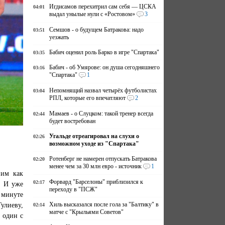
Игдисамов перехитрил сам себя — ЦСКА
04:01
выдал унылые нули с «Ростовом»
3
Семшов - о будущем Батракова: надо
03:51
уезжать
Бабич оценил роль Барко в игре "Спартака"
03:35
Бабич - об Умярове: он душа сегодняшнего
03:16
"Спартака"
1
Непомнящий назвал четырёх футболистах
03:04
РПЛ, которые его впечатляют
2
Мамаев - о Слуцком: такой тренер всегда
02:44
будет востребован
Угальде отреагировал на слухи о
02:26
возможном уходе из "Спартака"
Ротенберг не намерен отпускать Батракова
02:20
менее чем за 30 млн евро - источник
1
 им как
Форвард "Барселоны" приблизился к
02:17
. И уже
переходу в "ПСЖ"
 минуте
улиеву,
Хиль высказался после гола за "Балтику" в
02:14
матче с "Крыльями Советов"
 один с