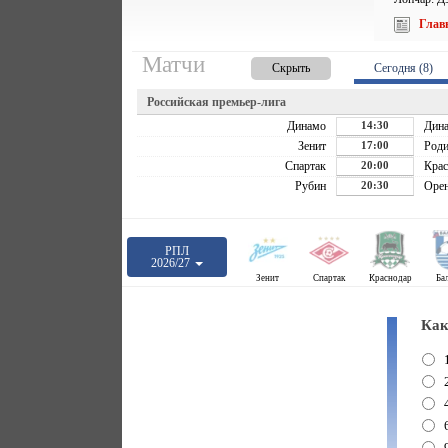
Глав
Матчи
Скрыть
Сегодня (8)
Российская премьер-лига
Динамо
14:30
Дин
Зенит
17:00
Роди
Спартак
20:00
Крас
Рубин
20:30
Орен
РПЛ
2026/27
Зенит
Спартак
Краснодар
Ба
Как
2
4
6
9