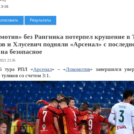
3-16
мотив» без Рангника потерпел крушение в 
в и Хлусевич подняли «Арсенал» с последн
 на безопасное
2021 23:36
6 тура РПЛ «
Арсенал
» – «
Локомотив
» завершился уве
 туляков со счетом 3:1.