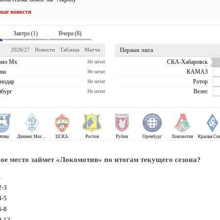
ные новости
Завтра (1)
Вчера (8)
2026/27
Новости
Таблица
Матчи
Первая лига
амо Мх
СКА-Хабаровск
Не начат
на
КАМАЗ
Не начат
нодар
Ротор
Не начат
бург
Велес
Не начат
лтика
Динамо Махачкала
ЦСКА
Ростов
Рубин
Оренбург
Локомотив
ое место займет «Локомотив» по итогам текущего сезона?
1
-3
-5
-8
-12