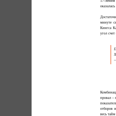
17-леним
оказалась
Достаточ
минуте с
Кингса К
угол счет
П
Х
—
Комбинац
провал – 
показател
отборов и
весь тайм