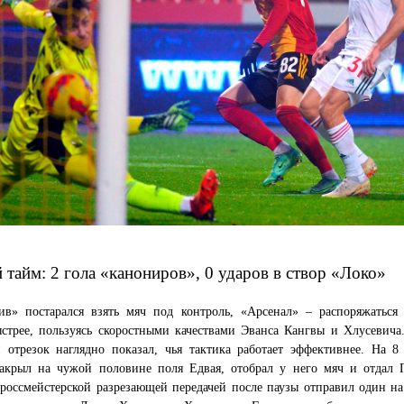
 тайм: 2 гола «канониров», 0 ударов в створ «Локо»
ив» постарался взять мяч под контроль, «Арсенал» – распоряжаться
стрее, пользуясь скоростными качествами Эванса Кангвы и Хлусевича
й отрезок наглядно показал, чья тактика работает эффективнее. На 8
акрыл на чужой половине поля Едвая, отобрал у него мяч и отдал Г
россмейстерской разрезающей передачей после паузы отправил один на