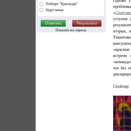
Однако у
Победит "Краснодар"
проблемы
Будет ничья
«
Спартак
уступив 
результате
Показать все опросы
вторых, 
Тикнизян
консульта
«красные
встречи 
«команда»
что без с
деклариро
Спойлер: 