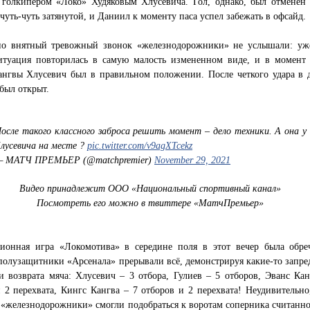
 голкипером «Локо» Худяковым Хлусевича. Гол, однако, был отменен 
 чуть-чуть затянутой, и Даниил к моменту паса успел забежать в офсайд.
но внятный тревожный звонок «железнодорожники» не услышали: уж
итуация повторилась в самую малость измененном виде, и в момент 
ангвы Хлусевич был в правильном положении. После четкого удара в 
 был открыт.
осле такого классного заброса решить момент – дело техники. А она у
лусевича на месте ?
pic.twitter.com/v9agXTcekz
 МАТЧ ПРЕМЬЕР (@matchpremier)
November 29, 2021
Видео принадлежит ООО «Национальный спортивный канал»
Посмотреть его можно в твиттере «МатчПремьер»
ионная игра «Локомотива» в середине поля в этот вечер была обре
полузащитники «Арсенала» прерывали всё, демонстрируя какие-то запре
и возврата мяча: Хлусевич – 3 отбора, Гулиев – 5 отборов, Эванс Кан
 2 перехвата, Кингс Кангва – 7 отборов и 2 перехвата! Неудивительно,
 «железнодорожники» смогли подобраться к воротам соперника считанно