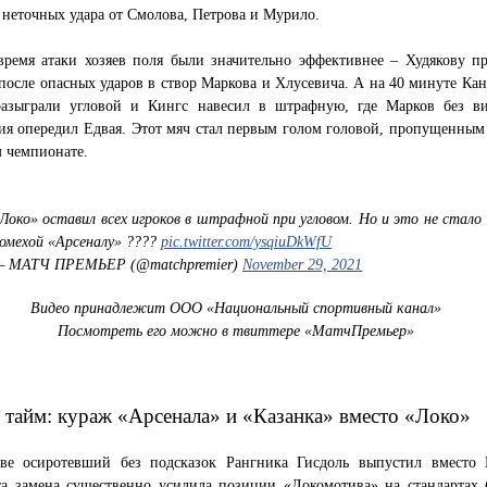
3 неточных удара от Смолова, Петрова и Мурило.
время атаки хозяев поля были значительно эффективнее – Худякову п
после опасных ударов в створ Маркова и Хлусевича. А на 40 минуте Кан
разыграли угловой и Кингс навесил в штрафную, где Марков без в
ия опередил Едвая. Этот мяч стал первым голом головой, пропущенным
 чемпионате.
Локо» оставил всех игроков в штрафной при угловом. Но и это не стало
омехой «Арсеналу» ????
pic.twitter.com/ysqiuDkWfU
 МАТЧ ПРЕМЬЕР (@matchpremier)
November 29, 2021
Видео принадлежит ООО «Национальный спортивный канал»
Посмотреть его можно в твиттере «МатчПремьер»
 тайм: кураж «Арсенала» и «Казанка» вместо «Локо»
ве осиротевший без подсказок Рангника Гисдоль выпустил вместо
та замена существенно усилила позиции «Локомотива» на стандартах (