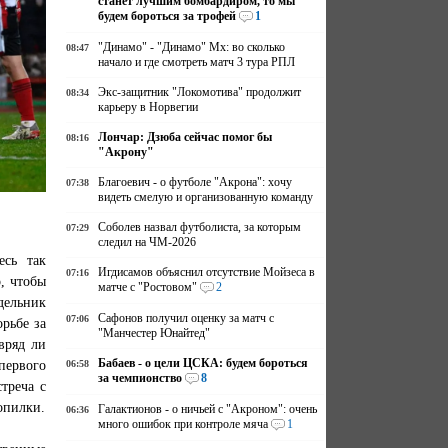
станет лучшим бомбардиром, то мы
будем бороться за трофей
1
"Динамо" - "Динамо" Мх: во сколько
08:47
начало и где смотреть матч 3 тура РПЛ
Экс-защитник "Локомотива" продолжит
08:34
карьеру в Норвегии
Лончар: Дзюба сейчас помог бы
08:16
"Акрону"
Благоевич - о футболе "Акрона": хочу
07:38
видеть смелую и организованную команду
Соболев назвал футболиста, за которым
07:29
следил на ЧМ-2026
есь так
Игдисамов объяснил отсутствие Мойзеса в
07:16
, чтобы
матче с "Ростовом"
2
дельник
Сафонов получил оценку за матч с
07:06
рьбе за
"Манчестер Юнайтед"
вряд ли
Бабаев - о цели ЦСКА: будем бороться
первого
06:58
за чемпионство
8
треча с
опилки.
Галактионов - о ничьей с "Акроном": очень
06:36
много ошибок при контроле мяча
1