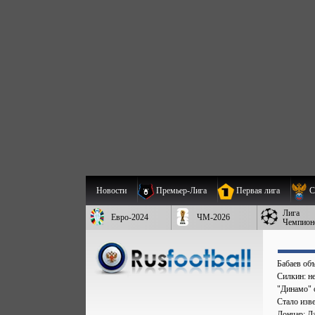
Новости
Премьер-Лига
Первая лига
С
Лига
Евро-2024
ЧМ-2026
Чемпион
Бабаев об
Силкин: н
"Динамо" 
Стало изве
Лончар: Д