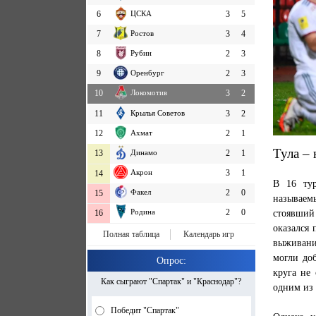
6
ЦСКА
3
5
7
Ростов
3
4
8
Рубин
2
3
9
Оренбург
2
3
10
Локомотив
3
2
11
Крылья Советов
3
2
12
Ахмат
2
1
Тула – 
13
Динамо
2
1
Акрон
3
1
14
В 16 тур
Факел
2
0
15
называем
Родина
2
0
стоявший
16
оказался 
Полная таблица
Календарь игр
выживани
могли до
Опрос:
круга не 
Как сыграют "Спартак" и "Краснодар"?
одним из 
Победит "Спартак"