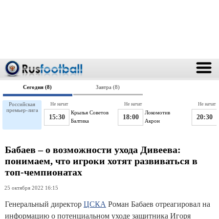
Сегодня (8)
Завтра (8)
Российская
Не начат
Не начат
Не начат
премьер-лига
Крылья Советов
Локомотив
15:30
18:00
20:30
Балтика
Акрон
Бабаев – о возможности ухода Дивеева:
понимаем, что игроки хотят развиваться в
топ-чемпионатах
25 октября 2022 16:15
Генеральный директор
ЦСКА
Роман Бабаев отреагировал на
информацию о потенциальном уходе защитника Игоря