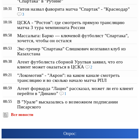
"Спартака" в "Рубине"
10:31
Титов назвал фаворита матча "Спартак" - "Краснодар"
3
10:16
ЦСКА - "Ростов": где смотреть прямую трансляцию
матча 3 тура чемпионата России
09:58
Массалыга: Барко — ключевой футболист "Спартака",
хочется, чтобы он остался
09:53
Экс-тренер "Спартака" Слишкович возглавил клуб из
Казахстана
09:38
Агент футболиста сборной Уругвая заявил, что его
клиент может оказаться в ЦСКА
2
09:21
"Локомотив" - "Акрон": на каком канале смотреть
трансляцию и во сколько начало матча РПЛ
08:59
Агент форварда "Лацио" рассказал, может ли его клиент
перейти в "Динамо"
1
08:55
В "Урале" высказались о возможном подписании
Писарского
Все новости
Опрос: