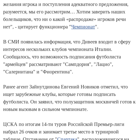
желания игрока и поступления адекватного предложения,
разумеется, мы его рассмотрим… Хотим заверить наших
болельщиков, что ни о какой «распродаже» игроков речи
нет", - цитирует функционера "
Чемпионат
".
В СМИ появилась информация, что Дивеев входит в сферу
интересов нескольких клубов чемпионата Италии.
Сообщалось, что возможность подписания футболиста
"армейцев" рассматривают "Сампдория", "Лацио",
"Салернитана" и "Фиорентина".
Ранее агент Зайнутдинова Евгений Новиков отметил, что
ищет зарубежные клубы, которые готовы подписать
футболиста. Он заявил, что полузащитник москвичей готов к
новым вызовам в сильном чемпионате.
ЦСКА по итогам 14-ти туров Российской Премьер-лиги
набрал 26 очков и занимает третье место в турнирной
таблице. Отставание от "
Спартака
", расположившегося на