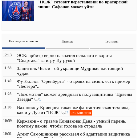
"ПСЖ" готовит перестановки во вратарской
линии. Сафонов может уйти
Последние новости
Главные
Турниры
12:13
ЭСК: арбитр верно назначил пенальти в ворота
"Спартака" за игру Ву рукой
11:58
Защитник Челси - об украинце Мудрике: настоящий
чудак
11:49
Футболист "Оренбурга" - о целях на сезон: есть пример
"Лестера"...
11:28
"Локомотив" может арендовать полузащитника "Црвены
Звезды"
1
11:06
Вахания: у Кривцова такая же фантастическая техника,
эксклюзив
как и у Дуэ из "ПСЖ"
2
10:59
Кержаков - о травме Кондакова: Даня - умный парень,
поэтому важно, чтобы голова не страдала
10:51
Агент Самошникова рассказал об адаптации защитника