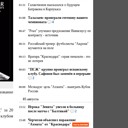
Галактионов высказался о будущем
01:31
Батракова и Карпукаса
Талалаев: проиграли гегемону нашего
01:08
чемпионата
4
"Реал" улучшил предложение Винисиусу по
00:47
контракту - источник
Российский тренер: футболисты "Акрона"
00:31
мучаются на поле
Вратарь "Краснодара": серия пенальти - это
00:13
не лотерея
"ПСЖ" крупно проиграл испанскому
00:03
клубу. Сафонов был заменён в перерыве
2
Мелкадзе: цель "Ахмата" - выиграть Кубок
00:00
России
нование
05 августа
Игрока "Зенита" увезли в больницу
23:52
" за 20
после матча с "Балтикой"
2
 клубом
Черчесов объяснил поражение
23:48
"Ахмата" от "Краснодара"
эксклюзив