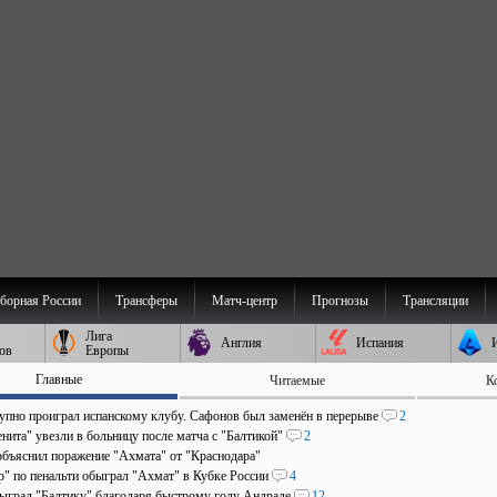
борная России
Трансферы
Матч-центр
Прогнозы
Трансляции
Лига
Англия
Испания
ов
Европы
Главные
Читаемые
К
пно проиграл испанскому клубу. Сафонов был заменён в перерыве
2
нита" увезли в больницу после матча с "Балтикой"
2
объяснил поражение "Ахмата" от "Краснодара"
р" по пенальти обыграл "Ахмат" в Кубке России
4
быграл "Балтику" благодаря быстрому голу Андраде
12