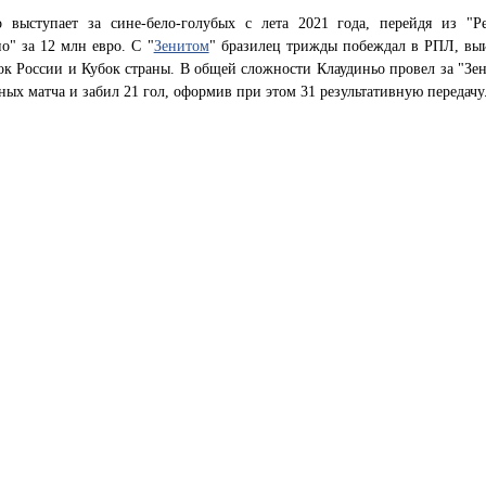
о выступает за сине-бело-голубых с лета 2021 года, перейдя из "Р
о" за 12 млн евро. С "
Зенитом
" бразилец трижды побеждал в РПЛ, вы
к России и Кубок страны. В общей сложности Клаудиньо провел за "Зен
ых матча и забил 21 гол, оформив при этом 31 результативную передачу