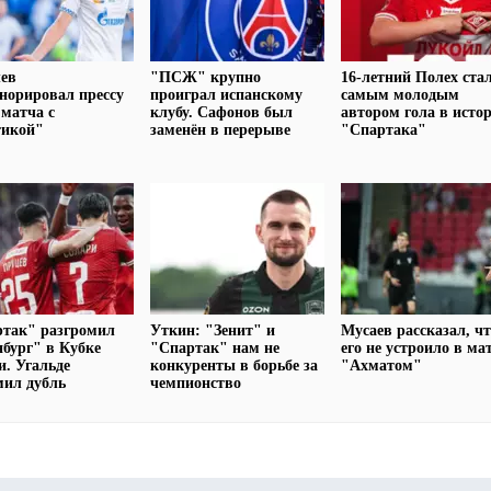
лев
"ПСЖ" крупно
16-летний Полех ста
норировал прессу
проиграл испанскому
самым молодым
 матча с
клубу. Сафонов был
автором гола в исто
тикой"
заменён в перерыве
"Спартака"
ртак" разгромил
Уткин: "Зенит" и
Мусаев рассказал, ч
бург" в Кубке
"Спартак" нам не
его не устроило в ма
и. Угальде
конкуренты в борьбе за
"Ахматом"
мил дубль
чемпионство