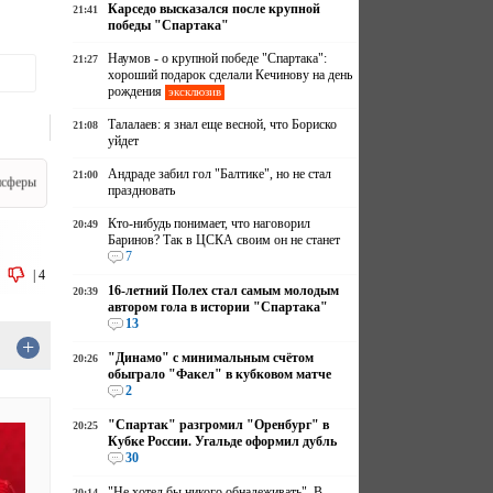
Карседо высказался после крупной
21:41
победы "Спартака"
Наумов - о крупной победе "Спартака":
21:27
хороший подарок сделали Кечинову на день
рождения
эксклюзив
Талалаев: я знал еще весной, что Бориско
21:08
уйдет
Андраде забил гол "Балтике", но не стал
21:00
нсферы
праздновать
Кто-нибудь понимает, что наговорил
20:49
Баринов? Так в ЦСКА своим он не станет
7
|
4
16-летний Полех стал самым молодым
20:39
автором гола в истории "Спартака"
13
+
"Динамо" с минимальным счётом
20:26
обыграло "Факел" в кубковом матче
2
"Спартак" разгромил "Оренбург" в
20:25
Кубке России. Угальде оформил дубль
30
"Не хотел бы никого обнадеживать". В
20:14