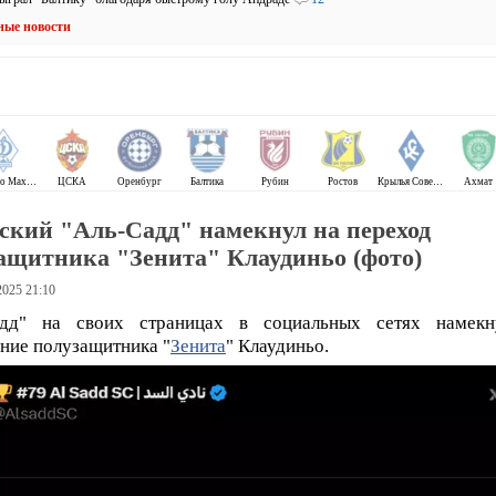
ные новости
Динамо Махачкала
ЦСКА
Оренбург
Балтика
Рубин
Ростов
Крылья Советов
Ахмат
ский "Аль-Садд" намекнул на переход
ащитника "Зенита" Клаудиньо (фото)
2025 21:10
адд" на своих страницах в социальных сетях намекн
ние полузащитника "
Зенита
" Клаудиньо.