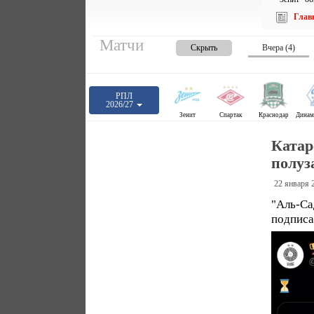
Глав
Матчи
Скрыть
Вчера (4)
РПЛ
2026/27
Зенит
Спартак
Краснодар
Катар
полуз
22 января 
"Аль-С
подписа