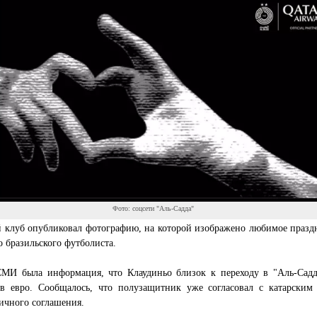
Фото: соцсети "Аль-Садда"
й клуб опубликовал фотографию, на которой изображено любимое празд
о бразильского футболиста.
СМИ была информация, что Клаудиньо близок к переходу в "Аль-Садд
в евро. Сообщалось, что полузащитник уже согласовал с катарским
ичного соглашения.