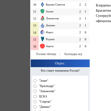
10
Крылья Советов
2
2
Клаудинь
Брагантин
11
Ахмат
2
1
Суперкубо
12
Локомотив
2
1
официальн
13
Динамо
2
1
Факел
2
0
14
Родина
2
0
15
Акрон
2
0
16
Полная таблица
Календарь игр
Опрос:
Кто станет чемпионом России?
"Зенит"
"Краснодар"
"Локомотив"
ЦСКА
"Спартак"
"Динамо"