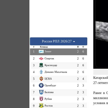
Россия
РПЛ
2026/27
#
Команда
И
О
1
Зенит
2
6
2
Спартак
2
6
3
Краснодар
2
6
4
Динамо Махачкала
2
6
Катарски
5
ЦСКА
2
4
27-летнег
6
Оренбург
2
3
7
Балтика
2
3
Ранее в 
миллионо
8
Рубин
2
3
условия л
9
Ростов
2
3