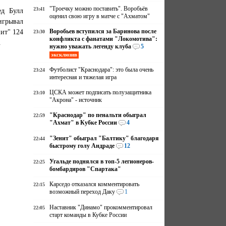
"Троечку можно поставить". Воробьёв
23:41
ед Булл
оценил свою игру в матче с "Ахматом"
игрывал
ит" 124
Воробьев вступился за Баринова после
23:30
конфликта с фанатами "Локомотива":
.
нужно уважать легенду клуба
5
эксклюзив
Футболист "Краснодара": это была очень
23:24
интересная и тяжелая игра
ЦСКА может подписать полузащитника
23:10
"Акрона" - источник
"Краснодар" по пенальти обыграл
22:59
"Ахмат" в Кубке России
4
"Зенит" обыграл "Балтику" благодаря
22:44
быстрому голу Андраде
12
Угальде поднялся в топ-5 легионеров-
22:25
бомбардиров "Спартака"
Карседо отказался комментировать
22:15
возможный переход Даку
1
Наставник "Динамо" прокомментировал
22:05
старт команды в Кубке России