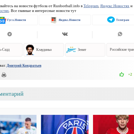
айтесь на новости футбола от Rusfootball.info в
Telegram
,
Яндекс.Новостях
и
остях
. Все главные и интересные новости тут
Гугл.Новости
Яндекс.Новости
Телеграм
ь-Садд
Клаудиньо
Зенит
Российские тра
вал:
Дмитрий Кондратьев
+2
ментарий