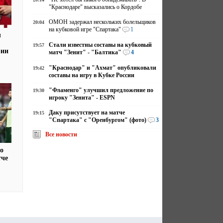
"Краснодаре" высказались о Кордобе
ОМОН задержал нескольких болельщиков
20:04
на кубковой игре "Спартака"
1
л
Стали известны составы на кубковый
19:57
рии
матч "Зенит" - "Балтика"
4
"Краснодар" и "Ахмат" опубликовали
19:42
составы на игру в Кубке России
"Фламенго" улучшил предложение по
19:30
игроку "Зенита" - ESPN
Даку присутствует на матче
19:15
"Спартака" с "Оренбургом" (фото)
3
Все новости
то
тче