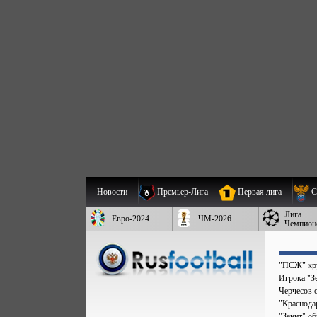
Новости
Премьер-Лига
Первая лига
С
Лига
Евро-2024
ЧМ-2026
Чемпион
"ПСЖ" кру
Игрока "Зе
Черчесов 
"Краснода
"Зенит" о