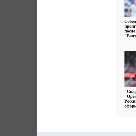
Собо
проиг
после
"Бал
"Спа
"Орен
Росси
офор