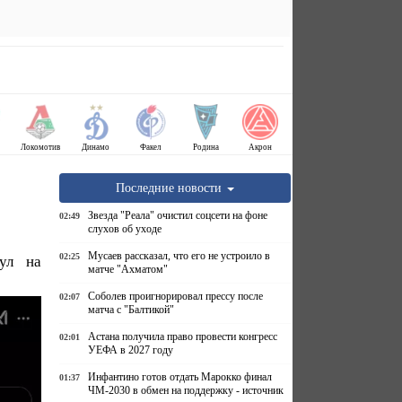
Локомотив
Динамо
Факел
Родина
Акрон
Последние новости
Звезда "Реала" очистил соцсети на фоне
02:49
слухов об уходе
Мусаев рассказал, что его не устроило в
02:25
ул на
матче "Ахматом"
Соболев проигнорировал прессу после
02:07
матча с "Балтикой"
Астана получила право провести конгресс
02:01
УЕФА в 2027 году
Инфантино готов отдать Марокко финал
01:37
ЧМ-2030 в обмен на поддержку - источник