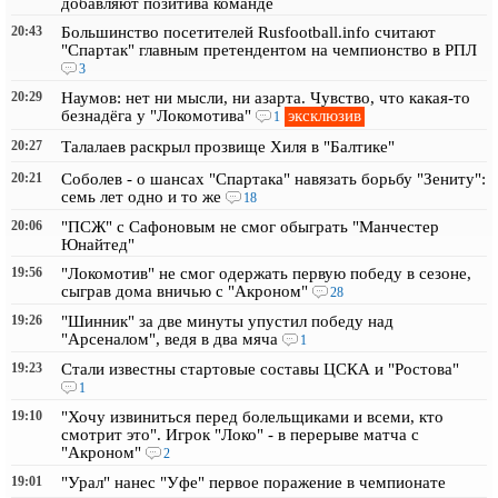
добавляют позитива команде
20:43
Большинство посетителей Rusfootball.info считают
"Спартак" главным претендентом на чемпионство в РПЛ
3
20:29
Наумов: нет ни мысли, ни азарта. Чувство, что какая-то
эксклюзив
безнадёга у "Локомотива"
1
20:27
Талалаев раскрыл прозвище Хиля в "Балтике"
20:21
Соболев - о шансах "Спартака" навязать борьбу "Зениту":
семь лет одно и то же
18
20:06
"ПСЖ" с Сафоновым не смог обыграть "Манчестер
Юнайтед"
19:56
"Локомотив" не смог одержать первую победу в сезоне,
сыграв дома вничью с "Акроном"
28
19:26
"Шинник" за две минуты упустил победу над
"Арсеналом", ведя в два мяча
1
19:23
Стали известны стартовые составы ЦСКА и "Ростова"
1
19:10
"Хочу извиниться перед болельщиками и всеми, кто
смотрит это". Игрок "Локо" - в перерыве матча с
"Акроном"
2
19:01
"Урал" нанес "Уфе" первое поражение в чемпионате