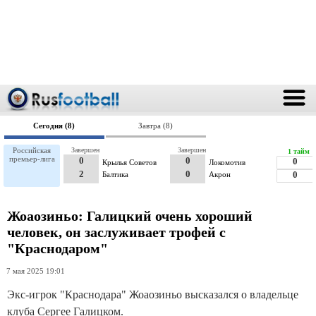
Сегодня (8)
Завтра (8)
Российская
Завершен
Завершен
1 тайм
премьер-лига
0
0
0
Крылья Советов
Локомотив
2
0
Балтика
Акрон
0
Жоаозиньо: Галицкий очень хороший
человек, он заслуживает трофей с
"Краснодаром"
7 мая 2025 19:01
Экс-игрок "Краснодара" Жоаозиньо высказался о владельце
клуба Сергее Галицком.