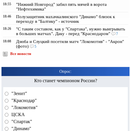
18:55
"Нижний Новгород" забил пять мячей в ворота
"Нефтехимика"
18:46
Полузащитник махачкалинского "Динамо" близок к
переходу в "Балтику" - источник
18:26
"С таким составом, как у "Спартака", нужно выигрывать
в больших матчах". Даку - перед "Краснодаром"
7
18:08
Дзюба и Слуцкий посетили матч "Локомотив" - "Акрон"
(фото)
5
Все новости
Опрос:
Кто станет чемпионом России?
"Зенит"
"Краснодар"
"Локомотив"
ЦСКА
"Спартак"
"Динамо"