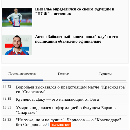
Шевалье определился со своим будущим в
"ПСЖ" - источник
Антон Заболотный нашел новый клуб: о его
подписании объявлено официально
Последние новости
Главные
Турниры
14:23
Воробьев высказался о предстоящем матче "Краснодара"
со "Спартаком"
14:15
Кузнецов: Даку — это нападающий от Бога
13:51
Умяров поделился информацией о будущем Барко в
"Спартаке"
13:35
"Не хуже, но и не лучше". Черчесов — о "Краснодаре"
эксклюзив
без Сперцяна
1