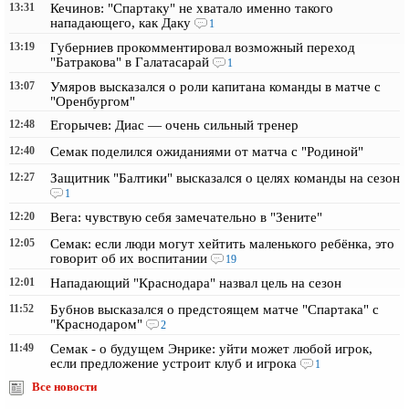
13:31
Кечинов: "Спартаку" не хватало именно такого
нападающего, как Даку
1
13:19
Губерниев прокомментировал возможный переход
"Батракова" в Галатасарай
1
13:07
Умяров высказался о роли капитана команды в матче с
"Оренбургом"
12:48
Егорычев: Диас — очень сильный тренер
12:40
Семак поделился ожиданиями от матча с "Родиной"
12:27
Защитник "Балтики" высказался о целях команды на сезон
1
12:20
Вега: чувствую себя замечательно в "Зените"
12:05
Семак: если люди могут хейтить маленького ребёнка, это
говорит об их воспитании
19
12:01
Нападающий "Краснодара" назвал цель на сезон
11:52
Бубнов высказался о предстоящем матче "Спартака" с
"Краснодаром"
2
11:49
Семак - о будущем Энрике: уйти может любой игрок,
если предложение устроит клуб и игрока
1
Все новости