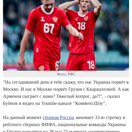
Фото: РФС
"На сегодняшний день я тебе скажу, что нас Украина порвёт в
Москве. И нас в Москве порвёт Грузия c Кварацхелией. А как
Армения сыграет с нами? Тяжелый вопрос, да?!", - сказал
Бубнов в видео на Youtube-канале "Коммент.Шоу".
На данный момент
сборная России
занимает 33-ю строчку в
рейтинге сборных ФИФА, национальные команды Украины
и Грузии находятся на 28-м и 73-м местах соответственно.