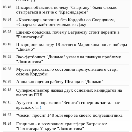
03:46
Писарев объяснил, почему "Спартаку" было сложно
отыграться в матче с "Краснодаром"
03:34
«Краснодар» хорош и без Кордобы со Сперцяном,
«Спартак» ждёт оптимального Даку
03:28
Ещенко объяснил, почему Батракову стоит перейти в
"Галатасарай"
03:16
Шварц оценил игру 18-летнего Маринкина после победы
"Динамо"
03:05
Экс-футболист "Динамо" указал на главную проблему
"Локомотива"
02:38
Мусаев рассказал о состоянии пропустившего старт
сезона Кордобы
02:28
Аршавин оценил работу Шварца в "Динамо"
02:18
Суперкомпьютер назвал двух основных кандидатов на
вылет из РПЛ
02:11
Аугусто - о поражении "Зенита": соперник застал нас
врасплох
1
01:37
"Челси" просит 140 млн евро за своего полузащитника
01:24
Гладилин - о возможном трансфере Батракова:
"Галатасарай" круче "Локомотива"