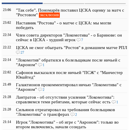
23:06
"Так себе". Пономарёв поставил ЦСКА оценку за матч с
эксклюзив
"Ростовом"
23:02
Наставник "Ростова" - о матче с ЦСКА: мы могли
победить
22:34
Член совета директоров "Локомотива" - о Баринове: он
сейчас в ЦСКА - худший игрок
7
22:22
ЦСКА не смог обыграть "Ростов" в домашнем матче РПЛ
27
22:14
"Локомотив" обратился к болельщикам после ничьей с
"Акроном"
1
22:02
Сафонов высказался после ничьей "ПСЖ" с "Манчестер
Юнайтед"
21:49
Галактионов прокомментировал ничью "Локомотива" с
"Акроном"
2
21:28
Лантратов - об отсутствии усиления "Локомотива":
справляемся теми ребятами, которые сейчас есть
1
21:20
Сильянов отреагировал на требования болельщиков
"Локомотива" о трансферах
2
21:14
Игрок "Локомотива" - об игре с "Акроном": только во
втором включились, начали созидать