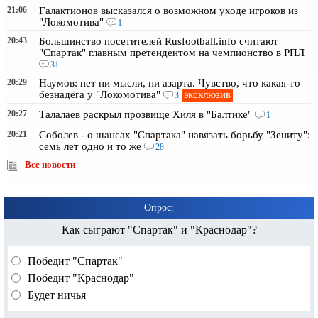
21:06
Галактионов высказался о возможном уходе игроков из
"Локомотива"
1
20:43
Большинство посетителей Rusfootball.info считают
"Спартак" главным претендентом на чемпионство в РПЛ
31
20:29
Наумов: нет ни мысли, ни азарта. Чувство, что какая-то
эксклюзив
безнадёга у "Локомотива"
3
20:27
Талалаев раскрыл прозвище Хиля в "Балтике"
1
20:21
Соболев - о шансах "Спартака" навязать борьбу "Зениту":
семь лет одно и то же
28
Все новости
Опрос:
Как сыграют "Спартак" и "Краснодар"?
Победит "Спартак"
Победит "Краснодар"
Будет ничья