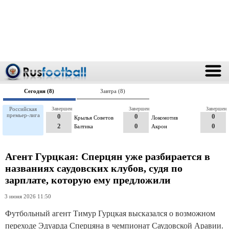
Сегодня (8)
Завтра (8)
Российская
Завершен
Завершен
Завершен
премьер-лига
0
0
0
Крылья Советов
Локомотив
2
0
0
Балтика
Акрон
Агент Гурцкая: Сперцян уже разбирается в
названиях саудовских клубов, судя по
зарплате, которую ему предложили
3 июня 2026 11:50
Футбольный агент Тимур Гурцкая высказался о возможном
переходе Эдуарда Сперцяна в чемпионат Саудовской Аравии.