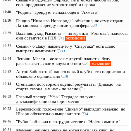
Семак - о будущем Энрике: уйти может любой игрок,
если предложение устроит клуб и игрока
11:40
"Родина" арендует нападающего "Ахмата"
11:16
Гендир "Нижнего Новгорода" объяснил, почему отдали
Латышонка в аренду после трансфера
2
10:59
Вахания: уход Рыскина — потеря для "Ростова", надеюсь,
эксклюзив
они останутся в РПЛ
1
10:52
Семин - о Даку: наконец-то у "Спартака" есть шанс
выиграть чемпионат
13
10:44
Ленини: Месси – человек с другой планеты, буду
эксклюзив
рассказывать своим внукам о нем
1
10:29
Антон Заболотный нашел новый клуб: о его подписании
объявлено официально
9
10:14
Степашин поговоркой оценил результаты "Динамо" на
старте сезона: а у нас - по весне
1
09:59
Главный тренер "Уфы" Тетрадзе получил
дисквалификацию на один месяц
09:55
Березовский: положение "Динамо" выглядит неважно, но
Шварц обязательно выправит это
4
09:46
"Рубин" объявил о сотрудничестве с "Нефтехимиком"
09:31
Мамаев: Баринов очень не хотел покидать клуб, но