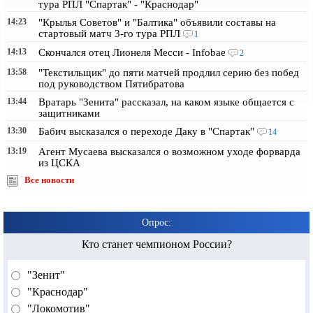
тура РПЛ "Спартак" - "Краснодар"
14:23
"Крылья Советов" и "Балтика" объявили составы на
стартовый матч 3-го тура РПЛ
1
14:13
Скончался отец Лионеля Месси - Infobae
2
13:58
"Текстильщик" до пяти матчей продлил серию без побед
под руководством Пятибратова
13:44
Вратарь "Зенита" рассказал, на каком языке общается с
защитниками
13:30
Бабич высказался о переходе Даку в "Спартак"
14
13:19
Агент Мусаева высказался о возможном уходе форварда
из ЦСКА
Все новости
Опрос:
Кто станет чемпионом России?
"Зенит"
"Краснодар"
"Локомотив"