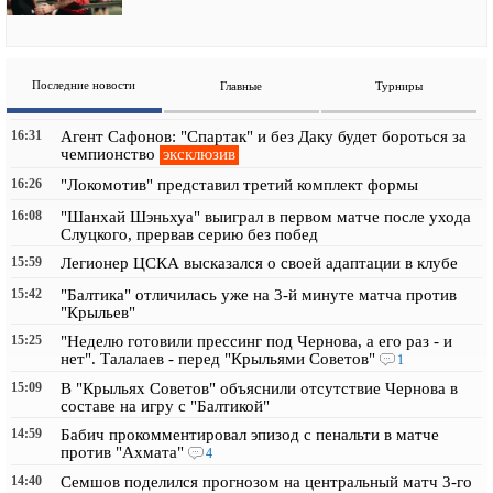
Последние новости
Главные
Турниры
16:31
Агент Сафонов: "Спартак" и без Даку будет бороться за
эксклюзив
чемпионство
16:26
"Локомотив" представил третий комплект формы
16:08
"Шанхай Шэньхуа" выиграл в первом матче после ухода
Слуцкого, прервав серию без побед
15:59
Легионер ЦСКА высказался о своей адаптации в клубе
15:42
"Балтика" отличилась уже на 3-й минуте матча против
"Крыльев"
15:25
"Неделю готовили прессинг под Чернова, а его раз - и
нет". Талалаев - перед "Крыльями Советов"
1
15:09
В "Крыльях Советов" объяснили отсутствие Чернова в
составе на игру с "Балтикой"
14:59
Бабич прокомментировал эпизод с пенальти в матче
против "Ахмата"
4
14:40
Семшов поделился прогнозом на центральный матч 3-го