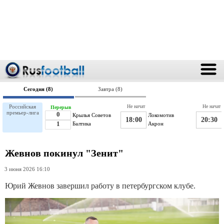
Сегодня (8)
Завтра (8)
Российская
Не начат
Не начат
Перерыв
премьер-лига
0
Крылья Советов
Локомотив
18:00
20:30
1
Балтика
Акрон
Жевнов покинул "Зенит"
3 июня 2026 16:10
Юрий Жевнов завершил работу в петербургском клубе.