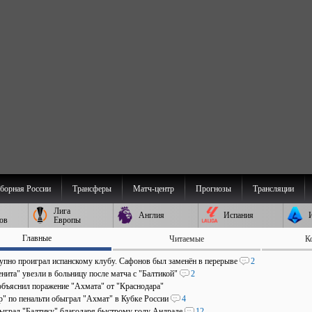
борная России
Трансферы
Матч-центр
Прогнозы
Трансляции
Лига
Англия
Испания
ов
Европы
Главные
Читаемые
К
пно проиграл испанскому клубу. Сафонов был заменён в перерыве
2
нита" увезли в больницу после матча с "Балтикой"
2
объяснил поражение "Ахмата" от "Краснодара"
р" по пенальти обыграл "Ахмат" в Кубке России
4
быграл "Балтику" благодаря быстрому голу Андраде
12