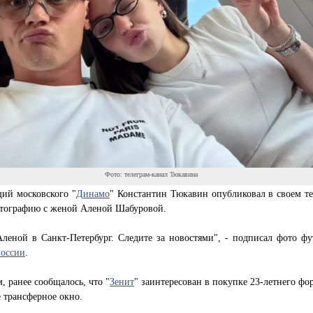
Фото: телеграм-канал Тюкавина
ий московского "
Динамо
" Константин Тюкавин опубликовал в своем те
отографию с женой Аленой Шабуровой.
леной в Санкт-Петербург. Следите за новостями", - подписал фото фу
России
.
 ранее сообщалось, что "
Зенит
" заинтересован в покупке 23-летнего фо
е трансферное окно.