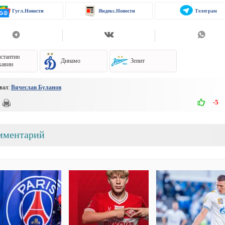
Гугл.Новости
Яндекс.Новости
Телеграм
стантин
Динамо
Зенит
кавин
вал:
Вячеслав Буланов
-5
мментарий