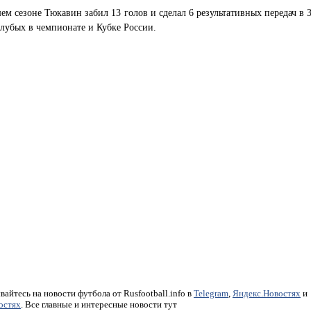
м сезоне Тюкавин забил 13 голов и сделал 6 результативных передач в 
олубых в чемпионате и Кубке России.
айтесь на новости футбола от Rusfootball.info в
Telegram
,
Яндекс.Новостях
и
остях
. Все главные и интересные новости тут