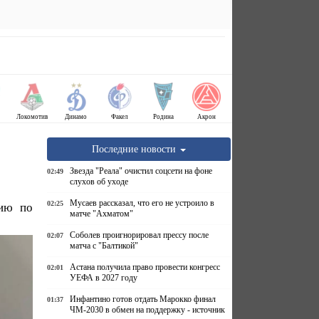
Локомотив
Динамо
Факел
Родина
Акрон
Последние новости
Звезда "Реала" очистил соцсети на фоне
02:49
слухов об уходе
Мусаев рассказал, что его не устроило в
02:25
фию по
матче "Ахматом"
Соболев проигнорировал прессу после
02:07
матча с "Балтикой"
Астана получила право провести конгресс
02:01
УЕФА в 2027 году
Инфантино готов отдать Марокко финал
01:37
ЧМ-2030 в обмен на поддержку - источник