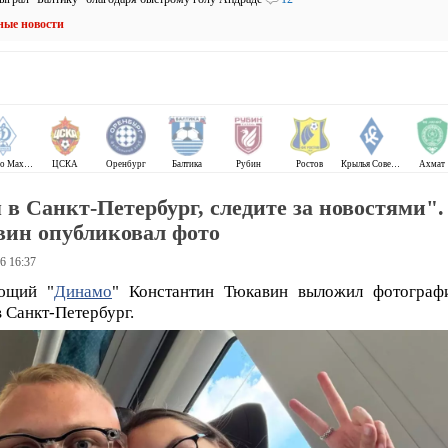
ные новости
Динамо Махачкала
ЦСКА
Оренбург
Балтика
Рубин
Ростов
Крылья Советов
Ахмат
 в Санкт-Петербург, следите за новостями".
ин опубликовал фото
6 16:37
ющий "
Динамо
" Константин Тюкавин выложил фотогра
в Санкт-Петербург.