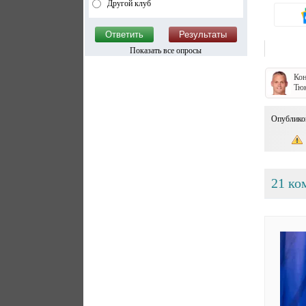
Другой клуб
Показать все опросы
Кон
Тю
Опублико
21 ко