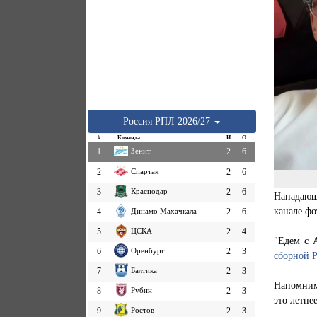
Россия
РПЛ
2026/27
#
Команда
И
О
1
Зенит
2
6
2
Спартак
2
6
3
Краснодар
2
6
Нападающ
канале ф
4
Динамо Махачкала
2
6
5
ЦСКА
2
4
"Едем с А
6
Оренбург
2
3
сборной 
7
Балтика
2
3
Напомним,
8
Рубин
2
3
это летне
9
Ростов
2
3