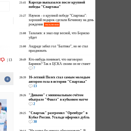
Карседо высказался после крупной
21:41
победы "Спартака"
Наумов - о крупной победе "Спартака":
21:27
хороший подарок сделали Кечинову на день
рождения
эксклюзив
Талалаев: я знал еще весной, что Бориско
21:08
уйдет
Андраде забил гол "Балтике", но не стал
21:00
праздновать
Кто-нибудь понимает, что наговорил
|
13
20:49
Баринов? Так в ЦСКА своим он не станет
7
16-летний Полех стал самым молодым
+
20:39
автором гола в истории "Спартака"
13
"Динамо" с минимальным счётом
20:26
обыграло "Факел" в кубковом матче
2
"Спартак" разгромил "Оренбург" в
20:25
Кубке России. Угальде оформил дубль
30
"Не хотел бы никого обнадеживать". В
20:14