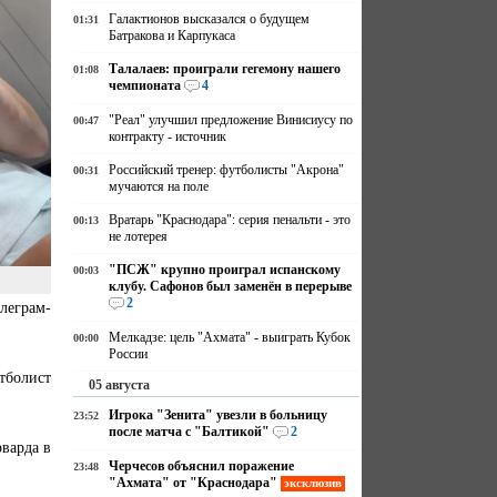
Галактионов высказался о будущем
01:31
Батракова и Карпукаса
Талалаев: проиграли гегемону нашего
01:08
чемпионата
4
"Реал" улучшил предложение Винисиусу по
00:47
контракту - источник
Российский тренер: футболисты "Акрона"
00:31
мучаются на поле
Вратарь "Краснодара": серия пенальти - это
00:13
не лотерея
"ПСЖ" крупно проиграл испанскому
00:03
клубу. Сафонов был заменён в перерыве
2
леграм-
Мелкадзе: цель "Ахмата" - выиграть Кубок
00:00
России
тболист
05 августа
Игрока "Зенита" увезли в больницу
23:52
после матча с "Балтикой"
2
рварда в
Черчесов объяснил поражение
23:48
"Ахмата" от "Краснодара"
эксклюзив