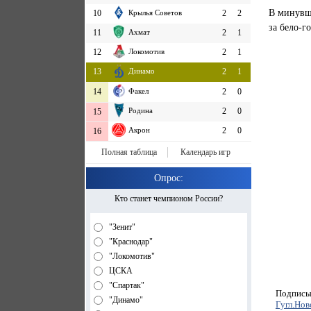
В минувше
10
Крылья Советов
2
2
за бело-г
11
Ахмат
2
1
12
Локомотив
2
1
13
Динамо
2
1
14
Факел
2
0
Родина
2
0
15
Акрон
2
0
16
Полная таблица
Календарь игр
Опрос:
Кто станет чемпионом России?
"Зенит"
"Краснодар"
"Локомотив"
ЦСКА
"Спартак"
Подписыв
"Динамо"
Гугл.Нов