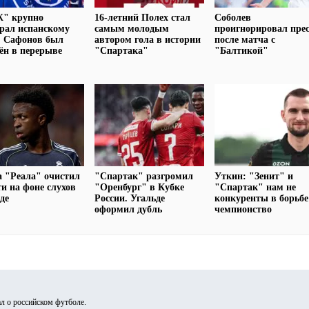
" крупно
16-летний Полех стал
Соболев
рал испанскому
самым молодым
проигнорировал прес
. Сафонов был
автором гола в истории
после матча с
ён в перерыве
"Спартака"
"Балтикой"
а "Реала" очистил
"Спартак" разгромил
Уткин: "Зенит" и
ти на фоне слухов
"Оренбург" в Кубке
"Спартак" нам не
оде
России. Угальде
конкуренты в борьбе
оформил дубль
чемпионство
л о российском футболе.