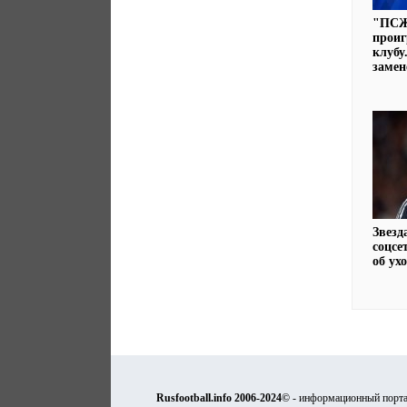
"ПСЖ
проиг
клубу
замен
Звезд
соцсе
об ух
Rusfootball.info 2006-2024©
- информационный порта