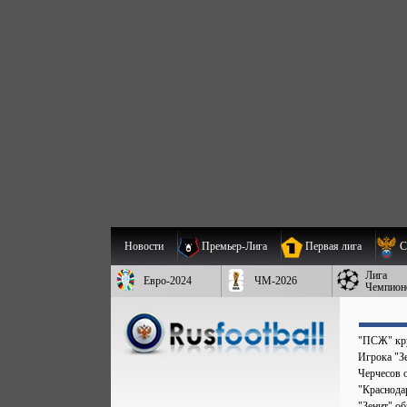
Новости
Премьер-Лига
Первая лига
С
Лига
Евро-2024
ЧМ-2026
Чемпион
"ПСЖ" кру
Игрока "Зе
Черчесов 
"Краснода
"Зенит" о