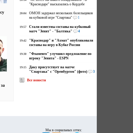
"Краснодаре" высказались о Кордобе
су
ОМОН задержал нескольких болельщиков
20:04
на кубковой игре "Спартака"
1
Стали известны составы на кубковый
19:57
матч "Зенит" - "Балтика"
4
"Краснодар" и "Ахмат" опубликовали
19:42
составы на игру в Кубке России
"Фламенго" улучшил предложение по
19:30
игроку "Зенита" - ESPN
Даку присутствует на матче
19:15
"Спартака" с "Оренбургом" (фото)
3
Все новости
 за
Мы в социальных сетях: