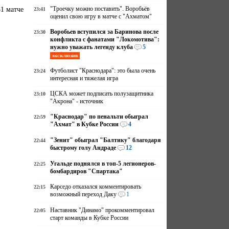
31 матче
"Троечку можно поставить". Воробьёв
23:41
оценил свою игру в матче с "Ахматом"
Воробьев вступился за Баринова после
23:30
конфликта с фанатами "Локомотива":
нужно уважать легенду клуба
5
эксклюзив
Футболист "Краснодара": это была очень
23:24
интересная и тяжелая игра
ЦСКА может подписать полузащитника
23:10
"Акрона" - источник
"Краснодар" по пенальти обыграл
22:59
"Ахмат" в Кубке России
4
"Зенит" обыграл "Балтику" благодаря
22:44
быстрому голу Андраде
12
Угальде поднялся в топ-5 легионеров-
22:25
бомбардиров "Спартака"
Карседо отказался комментировать
22:15
возможный переход Даку
1
Наставник "Динамо" прокомментировал
22:05
старт команды в Кубке России