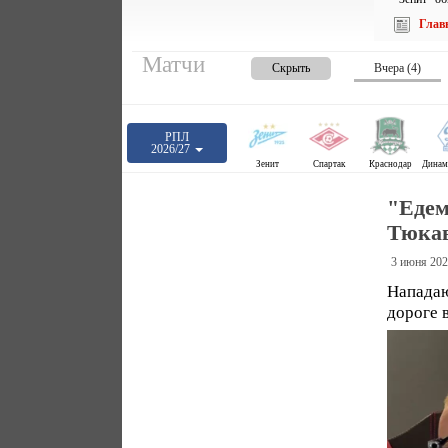
Глав
Матчи
Скрыть
Вчера (4)
РПЛ
2026/27
Зенит
Спартак
Краснодар
"Едем
Тюкав
3 июня 202
Напада
дороге 