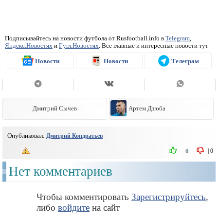
Подписывайтесь на новости футбола от Rusfootball.info в
Telegram
,
Яндекс.Новостях
и
Гугл.Новостях
. Все главные и интересные новости тут
Новости
Новости
Телеграм
Дмитрий Сычев
Артем Дзюба
Опубликовал:
Дмитрий Кондратьев
|
0
0
Нет комментариев
Чтобы комментировать
Зарегистрируйтесь
,
либо
войдите
на сайт