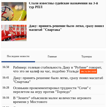
Стали известны судейские назначения на 3-й
тур РПЛ
Даку: принять решение было легко, сразу понял
масштаб "Спартака"
Последние новости
Главные
Турниры
16:50
Рабинер: голевая стабильность Даку в "Рубине" говорит,
эксклюзив
что это не калиф на час, подобно Угальде
16:41
Даку: принять решение было легко, сразу понял масштаб
"Спартака"
16:28
Осинькин прокомментировал трудности "Сочи" с
перелетом на игру против "Торпедо"
16:16
В "Зените" объяснили малое количество игрового
времени у Мостового