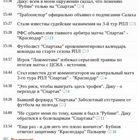
15:56
Даку: всем в моем окружении сказал, что поменяю
"Рубин" только на "Спартак"
8
15:44
"Трабзонспор" официально объявил о подписании Салаха
15:27
Стали известны судейские назначения на 3-й тур РПЛ
5
15:20
РФС объявил имя главного арбитра матча "Спартак" -
"Краснодар"
13
15:16
Футболист "Спартака" прокомментировал календарь
команды на старте сезона РПЛ
7
14:57
Игрок "Локомотива" избежал серьезной травмы по
итогам матча с ЦСКА - источник
14:44
Стал известен дуэт комментаторов на центральный матч
3-го тура РПЛ "Спартак" - "Краснодар"
4
14:38
"Это риск, чтобы выиграть здесь трофеи". Даку - о
переходе в "Спартак"
4
14:26
Бывший форвард "Спартака" Заболотный отстранен от
футбола на полгода
2
14:09
"Не судите меня по тому, каким я был в "Рубине". Даку
обратился к болельщикам "Спартака"
11
13:54
"Еще раз - и для него это плохо кончится". Бубнов
ответил защитнику "Краснодара" Пальцеву
16
Все новости