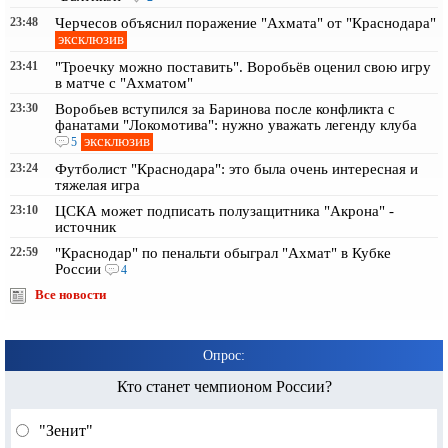
23:48
Черчесов объяснил поражение "Ахмата" от "Краснодара"
эксклюзив
23:41
"Троечку можно поставить". Воробьёв оценил свою игру
в матче с "Ахматом"
23:30
Воробьев вступился за Баринова после конфликта с
фанатами "Локомотива": нужно уважать легенду клуба
эксклюзив
5
23:24
Футболист "Краснодара": это была очень интересная и
тяжелая игра
23:10
ЦСКА может подписать полузащитника "Акрона" -
источник
22:59
"Краснодар" по пенальти обыграл "Ахмат" в Кубке
России
4
Все новости
Опрос:
Кто станет чемпионом России?
"Зенит"