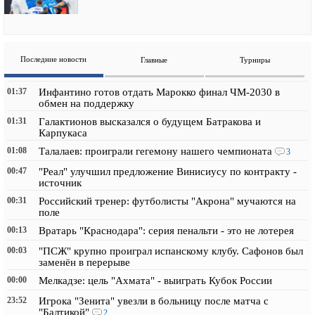
Последние новости
Главные
Турниры
01:37
Инфантино готов отдать Марокко финал ЧМ-2030 в
обмен на поддержку
01:31
Галактионов высказался о будущем Батракова и
Карпукаса
01:08
Талалаев: проиграли гегемону нашего чемпионата
3
00:47
"Реал" улучшил предложение Винисиусу по контракту -
источник
00:31
Российский тренер: футболисты "Акрона" мучаются на
поле
00:13
Вратарь "Краснодара": серия пенальти - это не лотерея
00:03
"ПСЖ" крупно проиграл испанскому клубу. Сафонов был
заменён в перерыве
00:00
Мелкадзе: цель "Ахмата" - выиграть Кубок России
23:52
Игрока "Зенита" увезли в больницу после матча с
"Балтикой"
2