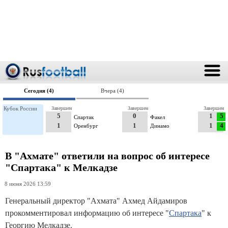
Сегодня (4)
Вчера (4)
Кубок России
Завершен
Завершен
Завершен
5
0
1
5
Спартак
Факел
1
1
1
4
Оренбург
Динамо
В "Ахмате" ответили на вопрос об интересе
"Спартака" к Мелкадзе
8 июня 2026 13:59
Генеральный директор "Ахмата" Ахмед Айдамиров
прокомментировал информацию об интересе "
Спартака
" к
Георгию Мелкадзе.