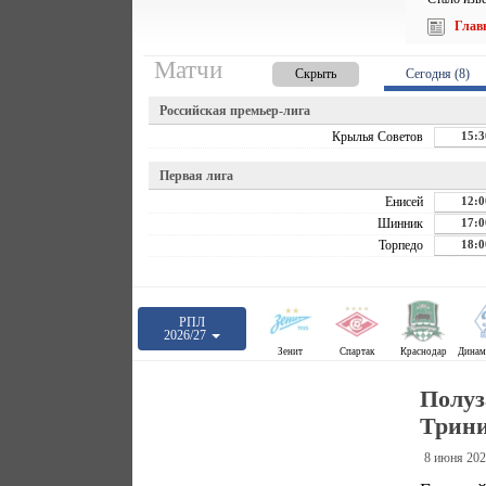
Глав
Матчи
Скрыть
Сегодня (8)
Российская премьер-лига
Крылья Советов
15:3
Первая лига
Енисей
12:0
Шинник
17:0
Торпедо
18:0
РПЛ
2026/27
Зенит
Спартак
Краснодар
Полуз
Трини
8 июня 202