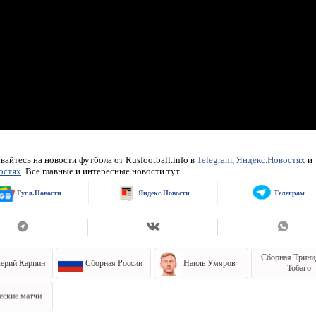
айтесь на новости футбола от Rusfootball.info в
Telegram
,
Яндекс.Новостях
и
остях
. Все главные и интересные новости тут
Гугл.Новости
Яндекс.Новости
Телеграм
Сборная Трини
ерий Карпин
Сборная России
Наиль Умяров
Тобаго
еские матчи