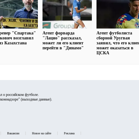
ренер "Спартака"
Агент форварда
Агент футболиста
кович возглавил
"Лацио" рассказал,
сборной Уругвая
из Казахстана
может ли его клиент
заявил, что его клие
перейти в "Динамо"
может оказаться в
ЦСКА
л о российском футболе.
скомнадзоре" (
выходные данные
).
Вакансии
Новое на сайте
Реклама