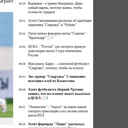
ыграет
Кержаков - о травме Кондакова: Даня -
10:59
умный парень, поэтому важно, чтобы
голова не страдала
Агент Самошникова рассказал об адаптации
10:51
защитника "Спартака" в "Рубине"
Титов назвал фаворита матча "Спартак" -
10:31
"Краснодар"
3
ЦСКА - "Ростов": где смотреть прямую
10:16
трансляцию матча 3 тура чемпионата
России
Массалыга: Барко — ключевой футболист
09:58
"Спартака", хочется, чтобы он остался
Экс-тренер "Спартака" Слишкович
09:53
возглавил клуб из Казахстана
Агент футболиста сборной Уругвая
09:38
заявил, что его клиент может оказаться
в ЦСКА
1
"Локомотив" - "Акрон": на каком канале
09:21
смотреть трансляцию и во сколько начало
матча РПЛ
Агент форварда "Лацио" рассказал,
08:59