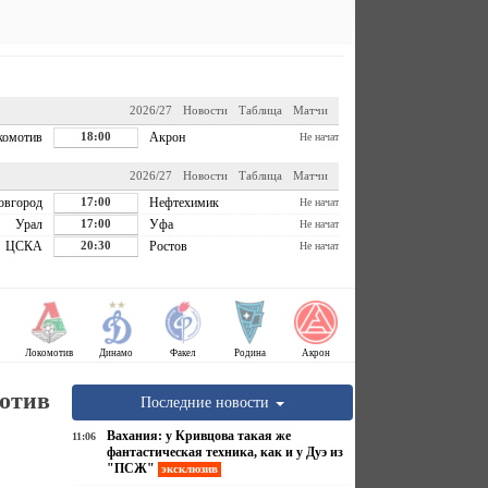
2026/27
Новости
Таблица
Матчи
комотив
18:00
Акрон
Не начат
2026/27
Новости
Таблица
Матчи
овгород
17:00
Нефтехимик
Не начат
Урал
17:00
Уфа
Не начат
ЦСКА
20:30
Ростов
Не начат
Локомотив
Динамо
Факел
Родина
Акрон
ротив
Последние новости
Вахания: у Кривцова такая же
11:06
фантастическая техника, как и у Дуэ из
"ПСЖ"
эксклюзив