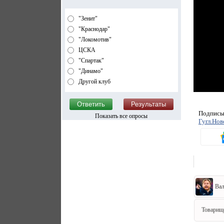
"Зенит"
"Краснодар"
"Локомотив"
ЦСКА
"Спартак"
"Динамо"
Другой клуб
Подписыв
Показать все опросы
Гугл.Нов
Вал
Товарищ