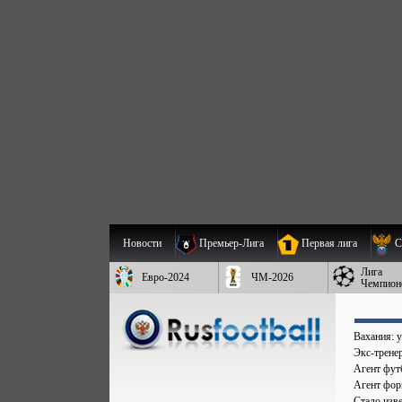
Новости
Премьер-Лига
Первая лига
С
Лига
Евро-2024
ЧМ-2026
Чемпион
Вахания: у
Экс-трене
Агент фут
Агент форв
Стало изве