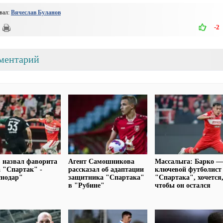
вал:
Вячеслав Буланов
-2
ментарий
 назвал фаворита
Агент Самошникова
Массалыга: Барко 
 "Спартак" -
рассказал об адаптации
ключевой футболист
снодар"
защитника "Спартака"
"Спартака", хочется
в "Рубине"
чтобы он остался