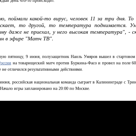
ждый день что-то происходит.
о, поймали какой-то вирус, человек 11 за три дня. То
ускает, то другой, то температура поднимается. Ум
му даже не приехал, у него высокая температура", - с
н в эфире "Матч ТВ".
ую пятницу, 9 июня, полузащитник Наиль Умяров вышел в стартовом 
России
на товарищеский матч против Буркина-Фасо и провел на поле 60
е не отличился результативными действиями.
 июня, российская национальная команда сыграет в Калининграде с Три
 Начало игры запланировано на 20:00 по Москве.