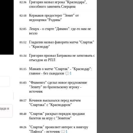
Григорян назвал игрока "Краснодара",
02:36
способного заменить Сперцяна
Кержаков предостерег "Зенит" от
02:18
недооценки "Родины"
Лещук - о старте "Динамо": где-то нам не
02:05
везло
Гладилин назвал фаворита матча "Спартак"
01:52
- "Краснодар"
Григорян призвал Батракова не затягивать с
01:34
отъездом из РПЛ
Мамаев о матче "Спартак" - "Краснодар":
01:15
главное - без скандалов
1
"Фламенго" сделал новое предложение
01:03
"Зениту" по бразильскому игроку -
источник
Кечинов высказался перед матчем
00:57
"Спартака" с "Краснодаром"
дада и
"Спартак" раскрыл порядок продажи
00:40
билетов на игру с "Зенитом"
"Спартак" проявляет интерес к вингеру
00:26
"Пафоса" - источник
1