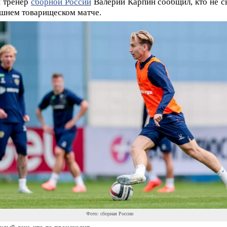
 тренер
сборной России
Валерий Карпин сообщил, кто не с
ашнем товарищеском матче.
Фото: сборная России