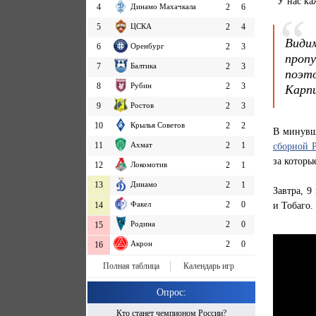
"У нас ка
4
Динамо Махачкала
2
6
5
ЦСКА
2
4
Видим
6
Оренбург
2
3
проп
7
Балтика
2
3
поэто
8
Рубин
2
3
Карпи
9
Ростов
2
3
10
Крылья Советов
2
2
В минувш
сборной 
11
Ахмат
2
1
за которы
12
Локомотив
2
1
13
Динамо
2
1
Завтра, 9
и Тобаго.
Факел
2
0
14
Родина
2
0
15
Акрон
2
0
16
Полная таблица
Календарь игр
Опрос:
Кто станет чемпионом России?