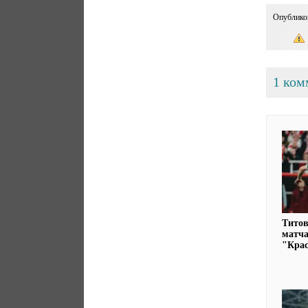
Опублико
1 ком
Титов
матча
"Кра