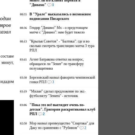
может ли его клиент перейти в
"Динамо"
1
В "Урале" высказались о возможном
08:55
 один
подписании Писарского
яров
Гендир "Динамо" Мх - о предстоящем
08:36
казал
матче с "Динамо": нам будет тяжело
"Крылья Советов" - "Балтика": где и во
08:13
сколько смотреть трансляцию матча 3 тура
РПЛ
составе
Агент Батракова ответил на вопрос,
03:41
 минут,
обращался ли "Зенит" по трансферу
полузащитника
Березовский назвал фаворита чемпионской
03:30
нидадом
гонки РПЛ
3
"Милан" сделал предложение по экс-
03:19
футболисту "Зенита" - источник
"Пока это всё выглядит очень по-
03:06
детски". Григорян раскритиковал клуб
РПЛ
2
Мор назвал преимущество "Спартака" для
02:50
Даку по сравнению с "Рубином"
2