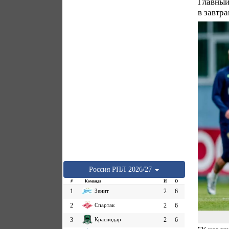
Главный
в завтр
Россия
РПЛ
2026/27
#
Команда
И
О
1
Зенит
2
6
2
Спартак
2
6
3
Краснодар
2
6