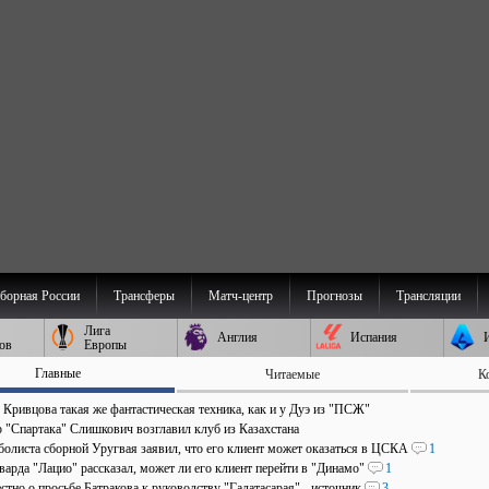
борная России
Трансферы
Матч-центр
Прогнозы
Трансляции
Лига
Англия
Испания
ов
Европы
Главные
Читаемые
К
 Кривцова такая же фантастическая техника, как и у Дуэ из "ПСЖ"
р "Спартака" Слишкович возглавил клуб из Казахстана
болиста сборной Уругвая заявил, что его клиент может оказаться в ЦСКА
1
арда "Лацио" рассказал, может ли его клиент перейти в "Динамо"
1
стно о просьбе Батракова к руководству "Галатасарая" - источник
3