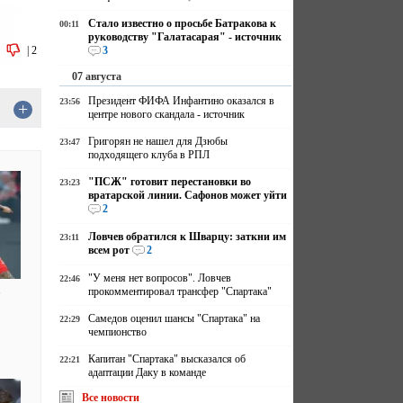
Стало известно о просьбе Батракова к
00:11
руководству "Галатасарая" - источник
|
2
3
07 августа
Президент ФИФА Инфантино оказался в
23:56
+
центре нового скандала - источник
Григорян не нашел для Дзюбы
23:47
подходящего клуба в РПЛ
"ПСЖ" готовит перестановки во
23:23
вратарской линии. Сафонов может уйти
2
Ловчев обратился к Шварцу: заткни им
23:11
всем рот
2
"У меня нет вопросов". Ловчев
22:46
—
прокомментировал трансфер "Спартака"
Самедов оценил шансы "Спартака" на
,
22:29
чемпионство
Капитан "Спартака" высказался об
22:21
адаптации Даку в команде
Все новости