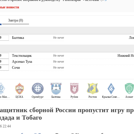
ные новости
Завтра (8)
0
Балтика
Ло
Не начат
0
Текстильщик
Нижний Н
Не начат
0
Арсенал Тула
Не начат
0
Сочи
Не начат
Динамо Махачкала
ЦСКА
Оренбург
Балтика
Рубин
Ростов
Крылья Советов
Ахмат
ащитник сборной России пропустит игру п
дада и Тобаго
6 22:44