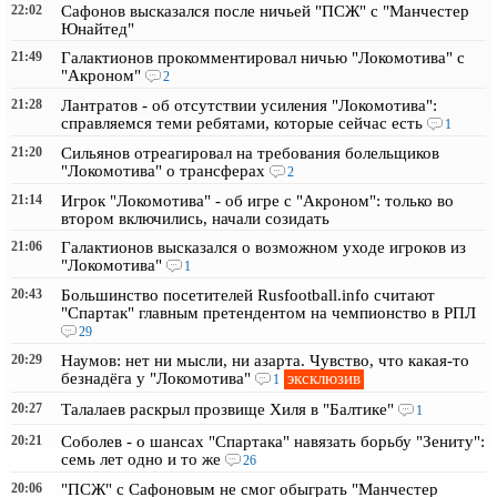
22:02
Сафонов высказался после ничьей "ПСЖ" с "Манчестер
Юнайтед"
21:49
Галактионов прокомментировал ничью "Локомотива" с
"Акроном"
2
21:28
Лантратов - об отсутствии усиления "Локомотива":
справляемся теми ребятами, которые сейчас есть
1
21:20
Сильянов отреагировал на требования болельщиков
"Локомотива" о трансферах
2
21:14
Игрок "Локомотива" - об игре с "Акроном": только во
втором включились, начали созидать
21:06
Галактионов высказался о возможном уходе игроков из
"Локомотива"
1
20:43
Большинство посетителей Rusfootball.info считают
"Спартак" главным претендентом на чемпионство в РПЛ
29
20:29
Наумов: нет ни мысли, ни азарта. Чувство, что какая-то
эксклюзив
безнадёга у "Локомотива"
1
20:27
Талалаев раскрыл прозвище Хиля в "Балтике"
1
20:21
Соболев - о шансах "Спартака" навязать борьбу "Зениту":
семь лет одно и то же
26
20:06
"ПСЖ" с Сафоновым не смог обыграть "Манчестер