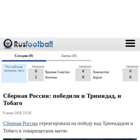
Сегодня (8)
Завтра (8)
Российская
Завершен
Завершен
Завершен
премьер-лига
0
0
0
Крылья Советов
Локомотив
2
0
0
Балтика
Акрон
Сборная России: победили и Тринидад, и
Тобаго
9 июня 2026 23:28
Сборная России
отреагировала на победу над Тринидадом и
Тобаго в товарищеском матче.