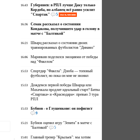
Губерниев: в РПЛ лучше Даку только
16:43
Кордоба, но албанец всё равно усилит
"Спартак"
5
эксклюзив
Семак рассказал о состоянии
16:36
Кондакова, получившего удар в голову в
матче с "Балтикой"
Шварц рассказал о состоянии двоих
16:21
травмированных футболистов "Динамо"
Маринкин поделился эмоциями от победы
16:06
над "Факелом"
Спортдир "Факела": Дзюба — топовый
15:53
футболист, но пока он мне не звонил
Дождемся первой победы Шварца или
15:53
Махачкала продлит идеальный старт? Битва
«Спартака» и «Краснодара»: превью 3 тура
РПЛ
Бубнов - о Глушенкове: он пофигист
15:33
9
Бубнов оценил игру "Зенита" в матче с
15:21
"Балтикой"
5
Главный тренер "Крыльев": мы хотим
15:01