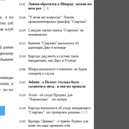
Ловчев обратился к Шварцу: заткни им
23:11
всем рот
1
а, а на
"У меня нет вопросов". Ловчев
22:46
прокомментировал трансфер "Спартака"
тно (об
ак клуб
Самедов оценил шансы "Спартака" на
22:29
чемпионство
Капитан "Спартака" высказался об
22:21
й агент
адаптации Даку в команде
арплату
Карседо: рад иметь в составе таких
22:10
 бывает
нападающих, как Даку и Угальде
Шварц высказался о новичках: не будем
22:06
говорить о слухах
команды
Зобнин - о Полехе: столько было
21:47
охин, о
талантов и звезд - и они все пропали
- по их
Агент - об уходе Пруцева: для
21:33
"Локомотива" - это потеря
Карседо высказался об уходе нападающего
21:20
"Спартака": это тренерское решение
3
Вратарь "Динамо" - о травме Лунёва: для
21:05
меня это шанс проявить себя