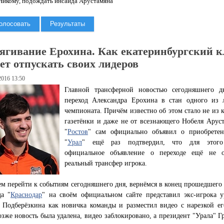
икому, подождать инсайда Арустамяна
ягивание Ерохина. Как екатеринбургский к
чет отпускать своих лидеров
2016 13:50
Главной трансферной новостью сегодняшнего д
переход Александра Ерохина в стан одного из 
чемпионата. Причём известно об этом стало не из 
газетёнки и даже не от всезнающего Нобеля Аруст
"
Ростов
" сам официально объявил о приобрете
"
Урал
" ещё раз подтвердил, что для этого
официальное объявление о переходе ещё не о
реальный трансфер игрока.
м перейти к событиям сегодняшнего дня, вернёмся в конец прошедшего 
да "
Краснодар
" на своём официальном сайте представил экс-игрока у
а Подберёзкина как новичка команды и разместил видео с нарезкой ег
зже новость была удалена, видео заблокировано, а президент "Урала" Г