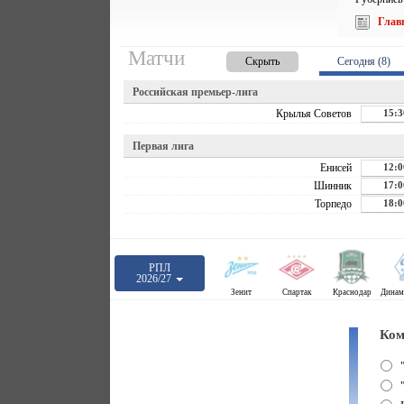
Глав
Матчи
Скрыть
Сегодня (8)
Российская премьер-лига
Крылья Советов
15:3
Первая лига
Енисей
12:0
Шинник
17:0
Торпедо
18:0
РПЛ
2026/27
Зенит
Спартак
Краснодар
Ком
"
"