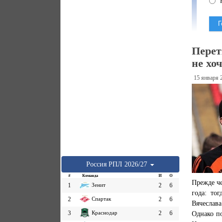
Н
Перет
не хо
15 января 
Россия
РПЛ
2026/27
#
Команда
И
О
Прежде че
1
Зенит
2
6
года: тог
2
Спартак
2
6
Вячеслав
3
Краснодар
2
6
Однако по