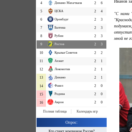
Иванов з
4
Динамо Махачкала
2
6
5
ЦСКА
2
4
"С нами "
6
Оренбург
2
3
"Краснод
подумаем,
7
Балтика
2
3
отпустит
8
Рубин
2
3
мной не г
9
Ростов
2
3
10
Крылья Советов
2
2
11
Ахмат
2
1
12
Локомотив
2
1
13
Динамо
2
1
Факел
2
0
14
Родина
2
0
15
Акрон
2
0
16
Полная таблица
Календарь игр
Опрос:
Кто станет чемпионом России?