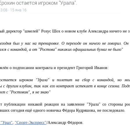
й директор "шмелей" Рохус Шох о новом клубе Александра ничего не з
егодня был у нас на тренировке. О переходе он ничего не говорил. Он 
лся с командой, а от "Ростова" никаких официальных бумаг не было"
млён о подписании контракта и президент Григорий Иванов:
остается игроком "Урала" и полетит на сбор с командой, но мо
ы с другим клубом, так как его контракт истекает в конце сезона. Под
кт с "Ростовом", я не знаю"
т публикации никакой реакции на заявление "Урала" со стороны рос
вших сегодня ещё одного новичка Фёдора Кудряшова, не последовало.
"Урал"
,
"Спорт-Экспресс"
/Александр Фёдоров.