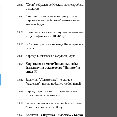
"Сочи" добрался до Москвы после проблем
20:46
с вылетом
Лангович отреагировал на присутствие
20:40
Карпина на матче: большей мотивации от
этого не будет
Семин отреагировал на слухи о возможном
20:24
уходе Сафонова из "ПСЖ"
1
В "Зените" рассказали, когда Нино вернется
20:19
на поле
Карседо высказался о будущем Барко
20:05
Кирьяков: на месте Тюкавина любый
19:53
бы плюнул в руководство "Динамо" и
ушёл
4
Защитник "Локомотива" - о матче с
19:42
"Акроном": нужно победить любой ценой
Карседо: вряд ли матч с "Краснодаром"
19:28
можно назвать решающим
Зобнин высказался о реакции болельщиков
19:14
"Спартака" на переход Даку
Капитан "Спартака": надеюсь, у Барко
18:59