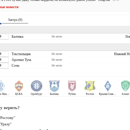
ные новости
Завтра (8)
0
Балтика
Ло
Не начат
0
Текстильщик
Нижний Н
Не начат
0
Арсенал Тула
Не начат
0
Сочи
Не начат
Динамо Махачкала
ЦСКА
Оренбург
Балтика
Рубин
Ростов
Крылья Советов
Ахмат
у верить?
Ростову"
Уралу"