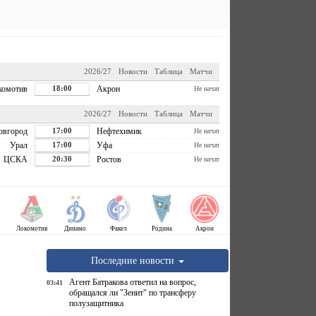
2026/27
Новости
Таблица
Матчи
комотив
18:00
Акрон
Не начат
2026/27
Новости
Таблица
Матчи
овгород
17:00
Нефтехимик
Не начат
Урал
17:00
Уфа
Не начат
ЦСКА
20:30
Ростов
Не начат
Локомотив
Динамо
Факел
Родина
Акрон
Последние новости
Агент Батракова ответил на вопрос,
03:41
обращался ли "Зенит" по трансферу
полузащитника