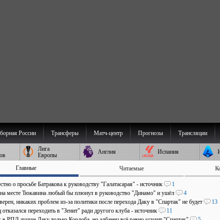
борная России
Трансферы
Матч-центр
Прогнозы
Трансляции
Лига
Англия
Испания
ов
Европы
Главные
Читаемые
К
стно о просьбе Батракова к руководству "Галатасарая" - источник
1
 на месте Тюкавина любый бы плюнул в руководство "Динамо" и ушёл
4
верен, никаких проблем из-за политики после перехода Даку в "Спартак" не будет
13
отказался переходить в "Зенит" ради другого клуба - источник
11
: в РПЛ лучше Даку только Кордоба, но албанец всё равно усилит "Спартак"
5