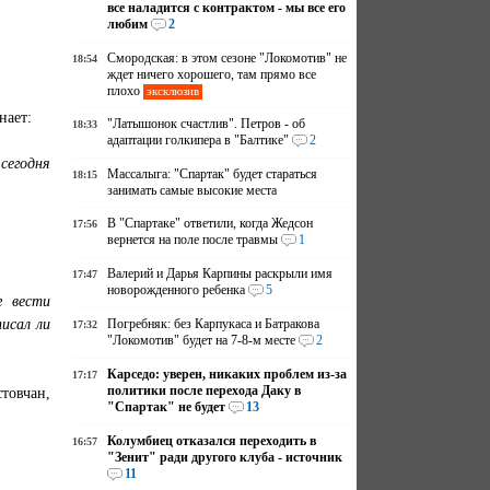
все наладится с контрактом - мы все его
любим
2
Смородская: в этом сезоне "Локомотив" не
18:54
ждет ничего хорошего, там прямо все
плохо
эксклюзив
нает:
"Латышонок счастлив". Петров - об
18:33
адаптации голкипера в "Балтике"
2
сегодня
Массалыга: "Спартак" будет стараться
18:15
занимать самые высокие места
В "Спартаке" ответили, когда Жедсон
17:56
вернется на поле после травмы
1
Валерий и Дарья Карпины раскрыли имя
17:47
новорожденного ребенка
5
г вести
писал ли
Погребняк: без Карпукаса и Батракова
17:32
"Локомотив" будет на 7-8-м месте
2
Карседо: уверен, никаких проблем из-за
17:17
политики после перехода Даку в
товчан,
"Спартак" не будет
13
Колумбиец отказался переходить в
16:57
"Зенит" ради другого клуба - источник
11