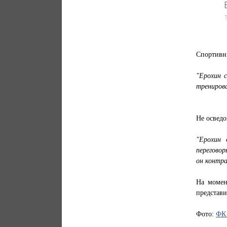
Спортивны
"Ерохин с
тренирова
Не осведо
"Ерохин 
переговор
он контра
На момен
представи
Фото:
ФК 