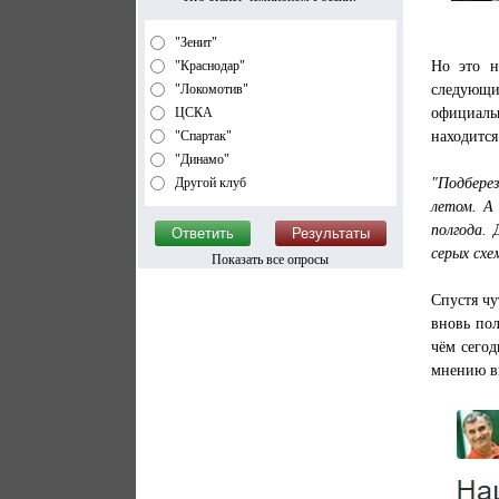
"Зенит"
Но это н
"Краснодар"
следующи
"Локомотив"
официальн
ЦСКА
находится
"Спартак"
"Динамо"
"Подбере
Другой клуб
летом. А
полгода. 
серых схе
Показать все опросы
Спустя чу
вновь пол
чём сегод
мнению в