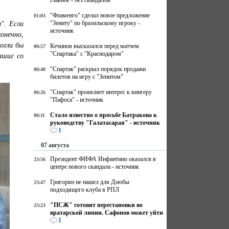
главное - без скандалов
"Фламенго" сделал новое предложение
01:03
". Если
"Зениту" по бразильскому игроку -
источник
онечно,
огли бы
Кечинов высказался перед матчем
00:57
"Спартака" с "Краснодаром"
ашиг со
"Спартак" раскрыл порядок продажи
00:40
билетов на игру с "Зенитом"
"Спартак" проявляет интерес к вингеру
00:26
"Пафоса" - источник
Стало известно о просьбе Батракова к
00:11
руководству "Галатасарая" - источник
1
07 августа
Президент ФИФА Инфантино оказался в
23:56
центре нового скандала - источник
Григорян не нашел для Дзюбы
23:47
подходящего клуба в РПЛ
"ПСЖ" готовит перестановки во
23:23
вратарской линии. Сафонов может уйти
1