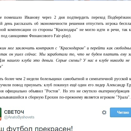
е помешало Иванову через 2 дня подтвердить переход Подберёзкин
й день рассказать об экономичности решения отпустить игрока беспла
ой компенсации со стороны "Краснодара" не могло идти и речи, так к
 под санкциями Финансового Fair-play).
зкин мог заключить контракт с "Краснодаром" и перейти как свободны
 так он ушел сейчас. Мы заработали то, что не будем платить ему з
Для нашего клуба это деньги. Серые схемы? У нас в клубе никогда не
м"
ть более чем 2 недели болельщики самобытной и симпатичной русской 
учили повод приуныть: клуб покинул ещё один его лидер Александр Ер
ня официально объявил "Ростов". Но это не смутило екатеринубржцев 
ызывавшийся в сборную Ерохин по-прежнему является игроком "Урала".