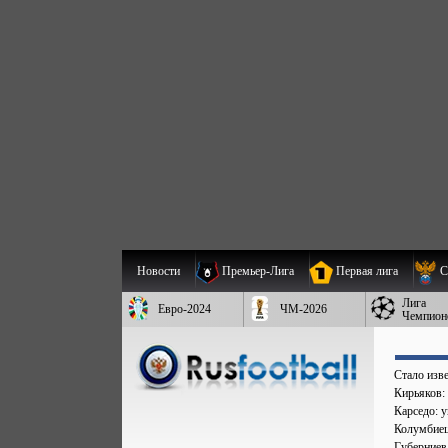
Новости
Премьер-Лига
Первая лига
С
Лига
Евро-2024
ЧМ-2026
Чемпион
Стало изве
Кирьяков:
Карседо: у
Колумбиец 
Губерниев