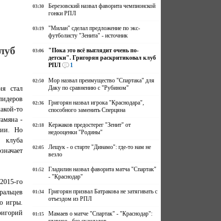
Березовский назвал фаворита чемпионской
03:30
гонки РПЛ
"Милан" сделал предложение по экс-
03:19
футболисту "Зенита" - источник
луб
"Пока это всё выглядит очень по-
03:06
детски". Григорян раскритиковал клуб
РПЛ
1
Мор назвал преимущество "Спартака" для
02:50
ня стал
Даку по сравнению с "Рубином"
лидеров
Григорян назвал игрока "Краснодара",
02:36
какой-то
способного заменить Сперцяна
амяна -
Кержаков предостерег "Зенит" от
02:18
нии. Но
недооценки "Родины"
 клуба
Лещук - о старте "Динамо": где-то нам не
02:05
значает
везло
Гладилин назвал фаворита матча "Спартак"
01:52
- "Краснодар"
2015-го
ральцев
Григорян призвал Батракова не затягивать с
01:34
отъездом из РПЛ
о игры.
ригорий
Мамаев о матче "Спартак" - "Краснодар":
01:15