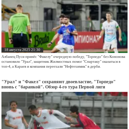
18 августа 2025 21:30
Албанец Пуси принёс "Факелу" очередную победу, "Торпедо" без Кононова
остановило "Урал", защитник Жилмостных помог "Спартаку" оказаться в
топ-4, а Караев и компания переехали "Нефтехимик" в дерби.
"Урал" и "Факел" сохраняют двоевластие, "Торпедо"
вновь с "баранкой". Обзор 4-го тура Первой лиги