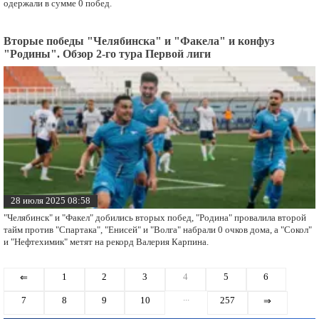
одержали в сумме 0 побед.
Вторые победы "Челябинска" и "Факела" и конфуз
"Родины". Обзор 2-го тура Первой лиги
28 июля 2025 08:58
"Челябинск" и "Факел" добились вторых побед, "Родина" провалила второй
тайм против "Спартака", "Енисей" и "Волга" набрали 0 очков дома, а "Сокол"
и "Нефтехимик" метят на рекорд Валерия Карпина.
1
2
3
4
5
6
⇐
...
7
8
9
10
257
⇒