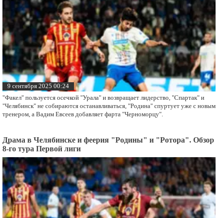
9 сентября 2025 00:24
"Факел" пользуется осечкой "Урала" и возвращает лидерство, "Спартак" и
"Челябинск" не собираются останавливаться, "Родина" спуртует уже с новым
тренером, а Вадим Евсеев добавляет фарта "Черноморцу".
Драма в Челябинске и феерия "Родины" и "Ротора". Обзор
8-го тура Первой лиги