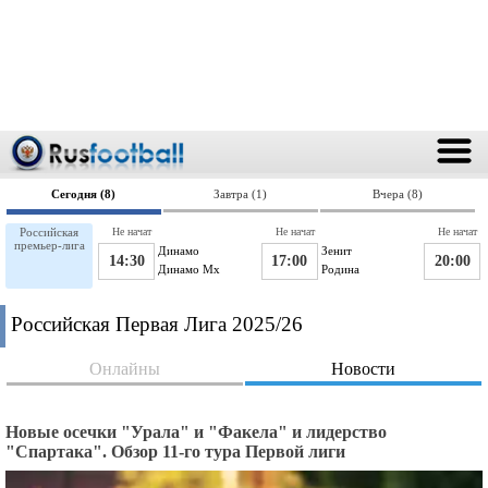
Сегодня (8)
Завтра (1)
Вчера (8)
Российская
Не начат
Не начат
Не начат
премьер-лига
Динамо
Зенит
14:30
17:00
20:00
Динамо Мх
Родина
Российская Первая Лига 2025/26
Онлайны
Новости
Новые осечки "Урала" и "Факела" и лидерство
"Спартака". Обзор 11-го тура Первой лиги