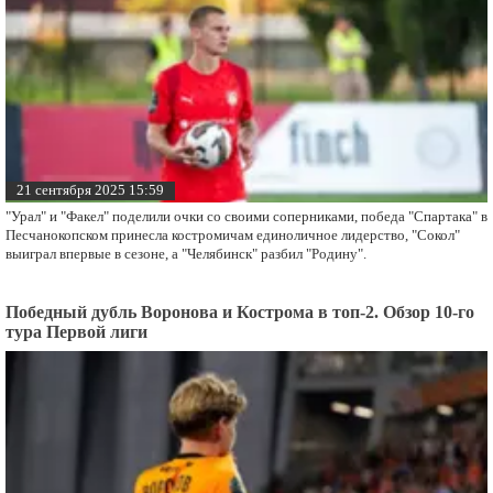
21 сентября 2025 15:59
"Урал" и "Факел" поделили очки со своими соперниками, победа "Спартака" в
Песчанокопском принесла костромичам единоличное лидерство, "Сокол"
выиграл впервые в сезоне, а "Челябинск" разбил "Родину".
Победный дубль Воронова и Кострома в топ-2. Обзор 10-го
тура Первой лиги