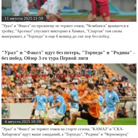
11 августа 2025 21:59
"Урал" и "Факел" по-прежнему не теряют очков, "Челябинск" врывается в
тройку, "Арсенал" упускает викторию в Химках, "Спартак" там снова
выигрывает, а "Торпедо" и еще 6 команд до сих пор без побед.
"Урал" и "Факел" идут без потерь, "Торпедо" и "Родина" -
без побед. Обзор 3-го тура Первой лиги
4 августа 2025 10:59
"Урал" и "Факел" не теряют очков на старте сезона, "КАМАЗ" и "СКА-
Хабаровск" идут выше ожиданий, а "Торпедо", "Родина" и "Черноморец"