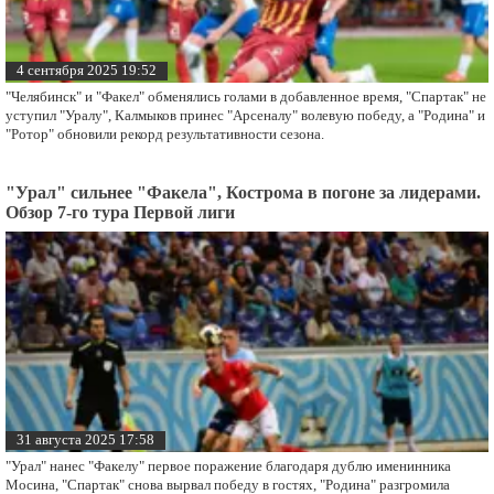
4 сентября 2025 19:52
"Челябинск" и "Факел" обменялись голами в добавленное время, "Спартак" не
уступил "Уралу", Калмыков принес "Арсеналу" волевую победу, а "Родина" и
"Ротор" обновили рекорд результативности сезона.
"Урал" сильнее "Факела", Кострома в погоне за лидерами.
Обзор 7-го тура Первой лиги
31 августа 2025 17:58
"Урал" нанес "Факелу" первое поражение благодаря дублю именинника
Мосина, "Спартак" снова вырвал победу в гостях, "Родина" разгромила