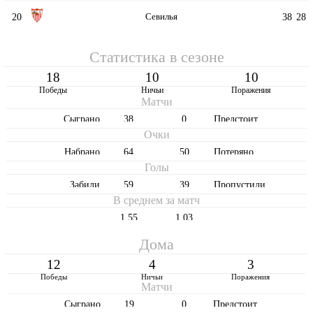
20
Севилья
38
28
Статистика в сезоне
18
10
10
Победы
Ничьи
Поражения
Матчи
Cыграно
38
0
Предстоит
Очки
Набрано
64
50
Потеряно
Голы
Забили
59
39
Пропустили
В среднем за матч
1,55
1,03
Дома
12
4
3
Победы
Ничьи
Поражения
Матчи
Cыграно
19
0
Предстоит