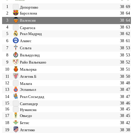
1
38
69
Депортиво
2
38
64
Барселона
3
38
64
Валенсия
4
38
63
Сарагоса
5
38
62
Реал Мадрид
6
38
61
Алавес
7
38
53
Сельта
8
38
53
Вальядолид
9
38
52
Райо Вальекано
10
38
51
Мальорка
11
38
50
Атлетик Б
12
38
48
Малага
13
38
47
Эспаньол
14
38
47
Реал Сосьедад
15
38
46
Сантандер
16
38
45
Нумансиа
17
38
45
Овьедо
18
38
42
Бетис
19
38
38
Атлетико