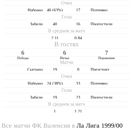
Очки
Набрано
40 (63%)
17
Потеряно
Голы
Забили
40
16
Пропустили
В среднем за матч
2,11
0,84
В гостях
6
6
7
Победы
Ничьи
Поражения
Матчи
Cыграно
19
0
Предстоит
Очки
Набрано
24 (38%)
33
Потеряно
Голы
Забили
19
23
Пропустили
В среднем за матч
1
1,21
Все матчи ФК Валенсия в
Ла Лига 1999/00