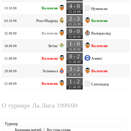
4 - 0
Валенсия
13.10.99
Нумансиа
13.10.99
2 - 3
Реал Мадрид
Валенсия
03.10.99
03.10.99
0 - 0
Валенсия
Вальядолид
25.09.99
25.09.99
1 - 0
Бетис
Валенсия
18.09.99
18.09.99
0 - 2
Валенсия
Алавес
11.09.99
11.09.99
3 - 2
Эспаньол
Валенсия
29.08.99
29.08.99
1 - 2
Валенсия
21.08.99
Сантандер
21.08.99
О турнире
Ла Лига 1999/00
Турнир
|
Календарь матчей
Все туры сезона