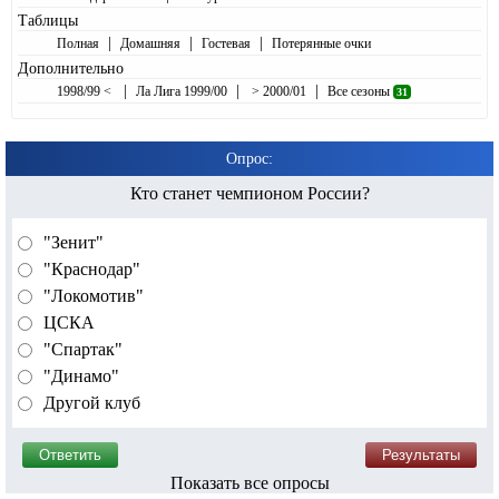
Таблицы
|
|
|
Полная
Домашняя
Гостевая
Потерянные очки
Дополнительно
|
|
|
1998/99 <
Ла Лига 1999/00
> 2000/01
Все сезоны
31
Опрос:
Кто станет чемпионом России?
"Зенит"
"Краснодар"
"Локомотив"
ЦСКА
"Спартак"
"Динамо"
Другой клуб
Показать все опросы