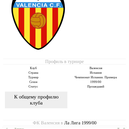
Профиль в турнире
Клуб
Валенсия
Страна
Испания
Турнир
Чемпионат Испании. Примера
Сезон
1999/00
Статус
Прошедший
К общему профилю
клуба
ФК Валенсия в
Ла Лига 1999/00
#
Команда
И
О