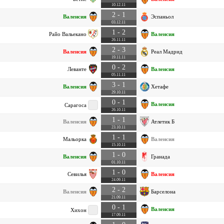
10.12.11
2 - 1
Валенсия
Эспаньол
03.12.11
1 - 2
Райо Вальекано
Валенсия
26.11.11
2 - 3
Валенсия
Реал Мадрид
19.11.11
0 - 2
Леванте
Валенсия
05.11.11
3 - 1
Валенсия
Хетафе
29.10.11
0 - 1
Валенсия
Сарагоса
26.10.11
1 - 1
Валенсия
Атлетик Б
23.10.11
1 - 1
Мальорка
Валенсия
15.10.11
1 - 0
Валенсия
Гранада
01.10.11
1 - 0
Севилья
Валенсия
24.09.11
2 - 2
Валенсия
Барселона
21.09.11
0 - 1
Валенсия
Хихон
17.09.11