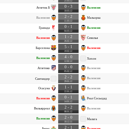
21.03.12
0 - 3
Атлетик Б
Валенсия
18.03.12
2 - 2
Валенсия
Мальорка
11.03.12
0 - 1
Гранада
Валенсия
04.03.12
1 - 2
Валенсия
Севилья
26.02.12
5 - 1
Барселона
Валенсия
19.02.12
4 - 0
Валенсия
Хихон
12.02.12
0 - 0
Атлетико
Валенсия
05.02.12
2 - 2
Валенсия
Сантандер
29.01.12
1 - 1
Осасуна
Валенсия
22.01.12
0 - 1
Валенсия
Реал Сосьедад
14.01.12
2 - 2
Вильярреал
Валенсия
08.01.12
2 - 0
Валенсия
Малага
18.12.11
2 - 1
Бетис
Валенсия