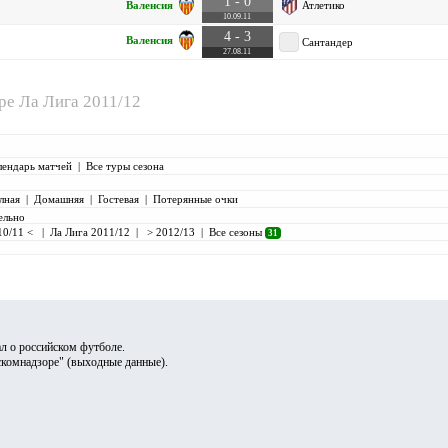
1 - 0
Валенсия
Атлетико
10.09.11
4 - 3
Валенсия
Сантандер
27.08.11
ире
Ла Лига 2011/12
лендарь матчей
|
Все туры сезона
лная
|
Домашняя
|
Гостевая
|
Потерянные очки
ельно
10/11 <
|
Ла Лига 2011/12
|
> 2012/13
|
Все сезоны
31
л о российском футболе.
скомнадзоре" (
выходные данные
).