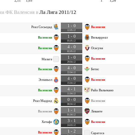
2,11
1,05
1
1,26
чи ФК Валенсия в
Ла Лига 2011/12
1 - 0
Реал Сосьедад
Валенсия
12.05.12
1 - 0
Валенсия
Вильярреал
05.05.12
4 - 0
Валенсия
Осасуна
02.05.12
1 - 0
Валенсия
Малага
29.04.12
4 - 0
Валенсия
Бетис
22.04.12
4 - 0
Эспаньол
Валенсия
15.04.12
4 - 1
Валенсия
Райо Вальекано
11.04.12
0 - 0
Реал Мадрид
Валенсия
08.04.12
1 - 1
Валенсия
Леванте
01.04.12
3 - 1
Хетафе
Валенсия
24.03.12
1 - 2
Валенсия
Сарагоса