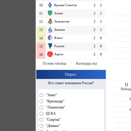
10
Крылья Советов
2
2
11
Ахмат
2
1
12
Локомотив
2
1
13
Динамо
2
1
Факел
2
0
14
Родина
2
0
15
Акрон
2
0
16
Полная таблица
Календарь игр
Опрос:
Кто станет чемпионом России?
11
Побед
"Зенит"
"Краснодар"
"Локомотив"
ЦСКА
"Спартак"
"Динамо"