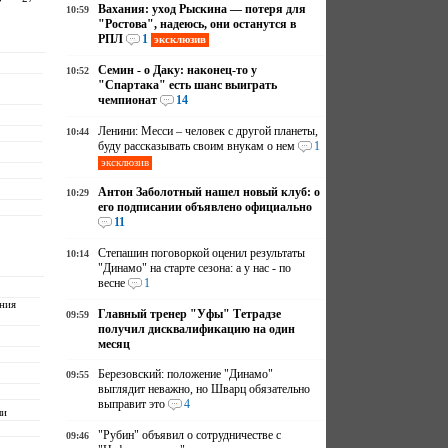
Вахания: уход Рыскина — потеря для
10:59
"Ростова", надеюсь, они останутся в
РПЛ
1
эксклюзив
Семин - о Даку: наконец-то у
10:52
"Спартака" есть шанс выиграть
чемпионат
14
Ленини: Месси – человек с другой планеты,
10:44
буду рассказывать своим внукам о нем
1
эксклюзив
Антон Заболотный нашел новый клуб: о
10:29
его подписании объявлено официально
11
Степашин поговоркой оценил результаты
10:14
"Динамо" на старте сезона: а у нас - по
весне
1
ния
Главный тренер "Уфы" Тетрадзе
09:59
получил дисквалификацию на один
т
месяц
Березовский: положение "Динамо"
09:55
выглядит неважно, но Шварц обязательно
выправит это
4
ли
"Рубин" объявил о сотрудничестве с
09:46