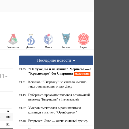
Локомотив
Динамо
Факел
Родина
Акрон
Последние новости
"Не хуже, но и не лучше". Черчесов — о
13:35
"Краснодаре" без Сперцяна
эксклюзив
11-
Кечинов: "Спартаку" не хватало именно
13:31
такого нападающего, как Даку
Губерниев прокомментировал возможный
13:19
переход "Батракова" в Галатасарай
Умяров высказался о роли капитана
13:07
О
команды в матче с "Оренбургом"
8
100
Егорычев: Диас — очень сильный тренер
12:48
8
91