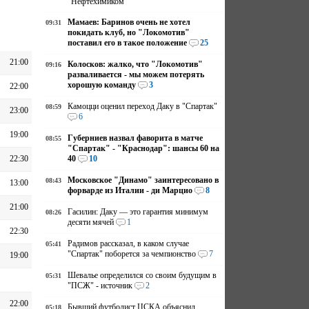
"Нефтехимиком"
Мамаев: Баринов очень не хотел
09:31
покидать клуб, но "Локомотив"
поставил его в такое положение
25
21:00
Колосков: жалко, что "Локомотив"
09:16
разваливается - мы можем потерять
хорошую команду
3
22:00
Камоцци оценил переход Даку в "Спартак"
08:59
23:00
6
19:00
Губерниев назвал фаворита в матче
08:55
"Спартак" - "Краснодар": шансы 60 на
22:30
40
10
Московское "Динамо" заинтересовано в
08:43
13:00
форварде из Италии - ди Марцио
8
21:00
Гасилин: Даку — это гарантия минимум
08:26
десяти мячей
1
22:30
Радимов рассказал, в каком случае
05:41
"Спартак" поборется за чемпионство
7
19:00
Шевалье определился со своим будущим в
05:31
"ПСЖ" - источник
2
22:00
Бывший футболист ЦСКА объяснил,
05:18