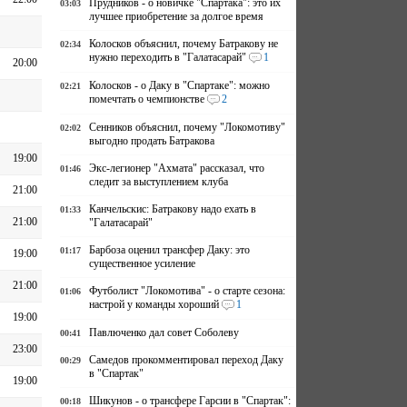
Прудников - о новичке "Спартака": это их
03:03
лучшее приобретение за долгое время
Колосков объяснил, почему Батракову не
02:34
нужно переходить в "Галатасарай"
1
20:00
Колосков - о Даку в "Спартаке": можно
02:21
помечтать о чемпионстве
2
Сенников объяснил, почему "Локомотиву"
02:02
выгодно продать Батракова
19:00
Экс-легионер "Ахмата" рассказал, что
01:46
следит за выступлением клуба
21:00
Канчельскис: Батракову надо ехать в
01:33
21:00
"Галатасарай"
Барбоза оценил трансфер Даку: это
01:17
19:00
существенное усиление
21:00
Футболист "Локомотива" - о старте сезона:
01:06
настрой у команды хороший
1
19:00
Павлюченко дал совет Соболеву
00:41
23:00
Самедов прокомментировал переход Даку
00:29
в "Спартак"
19:00
Шикунов - о трансфере Гарсии в "Спартак":
00:18