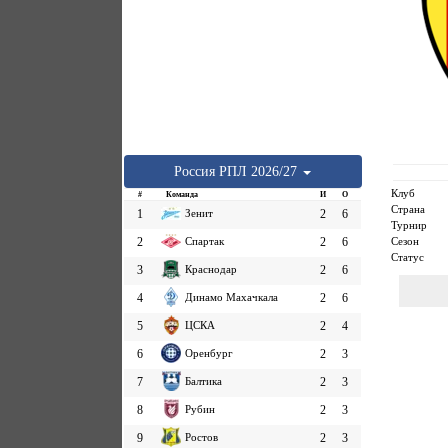
Россия
РПЛ
2026/27
Клуб
#
Команда
И
О
Страна
1
Зенит
2
6
Турнир
Сезон
2
Спартак
2
6
Статус
3
Краснодар
2
6
4
Динамо Махачкала
2
6
5
ЦСКА
2
4
6
Оренбург
2
3
7
Балтика
2
3
8
Рубин
2
3
9
Ростов
2
3