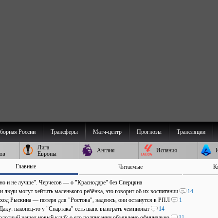
борная России
Трансферы
Матч-центр
Прогнозы
Трансляции
Лига
Англия
Испания
ов
Европы
Главные
Читаемые
К
 но и не лучше". Черчесов — о "Краснодаре" без Сперцяна
и люди могут хейтить маленького ребёнка, это говорит об их воспитании
14
уход Рыскина — потеря для "Ростова", надеюсь, они останутся в РПЛ
1
Даку: наконец-то у "Спартака" есть шанс выиграть чемпионат
14
олотный нашел новый клуб: о его подписании объявлено официально
11