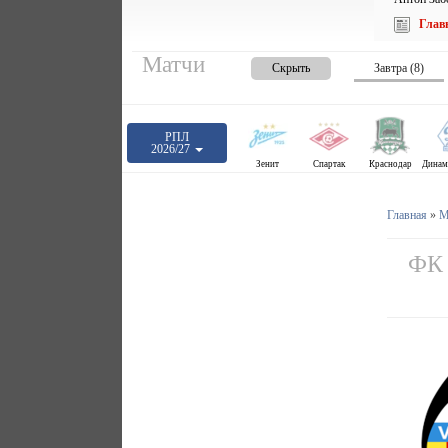
Глав
Матчи
Скрыть
Завтра (8)
РПЛ
2026/27
Зенит
Спартак
Краснодар
Главная
»
М
ФК 