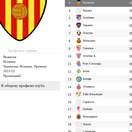
Валенсия
3
3
4
Малага
3
Атлетико
5
3
Леванте
6
3
Осасуна
7
3
Мальорка
8
3
Севилья
9
3
Профиль в турнире
Атлетик Б
10
3
Валенсия
Испания
Реал Сосьедад
11
3
Чемпионат Испании. Примера
2011/12
Бетис
12
3
Прошедший
Хетафе
13
3
К общему профилю клуба
Эспаньол
14
3
Райо Вальекано
15
3
16
Сарагоса
3
Гранада
17
3
Вильярреал
18
3
19
Хихон
3
20
Сантандер
3