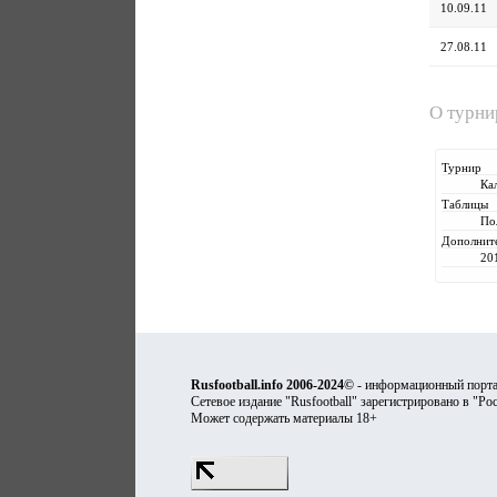
10.09.11
27.08.11
О турн
Турнир
Ка
Таблицы
По
Дополнит
20
Rusfootball.info 2006-2024©
- информационный порта
Сетевое издание "Rusfootball" зарегистрировано в "Ро
Может содержать материалы 18+