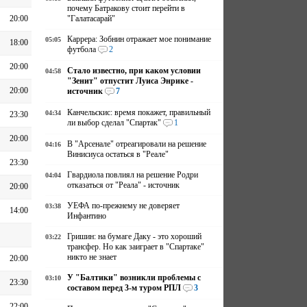
почему Батракову стоит перейти в
20:00
"Галатасарай"
Каррера: Зобнин отражает мое понимание
05:05
18:00
футбола
2
20:00
Стало известно, при каком условии
04:58
"Зенит" отпустит Луиса Энрике -
20:00
источник
7
Канчельскис: время покажет, правильный
04:34
23:30
ли выбор сделал "Спартак"
1
20:00
В "Арсенале" отреагировали на решение
04:16
Винисиуса остаться в "Реале"
23:30
Гвардиола повлиял на решение Родри
04:04
отказаться от "Реала" - источник
20:00
УЕФА по-прежнему не доверяет
03:38
14:00
Инфантино
Гришин: на бумаге Даку - это хороший
03:22
трансфер. Но как заиграет в "Спартаке"
никто не знает
20:00
У "Балтики" возникли проблемы с
03:10
23:30
составом перед 3-м туром РПЛ
3
22:00