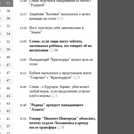
Семак поделился ожиданиями от матча с
12:40
8
61
"Родиной"
8
58
Защитник "Балтики" высказался о целях
12:27
8
56
команды на сезон
1
8
55
Вега: чувствую себя замечательно в
12:20
"Зените"
8
54
Семак: если люди могут хейтить
8
52
12:05
маленького ребёнка, это говорит об их
8
50
воспитании
14
8
49
Нападающий "Краснодара" назвал цель на
12:01
сезон
8
47
8
47
Бубнов высказался о предстоящем матче
11:52
"Спартака" с "Краснодаром"
2
8
47
Семак - о будущем Энрике: уйти может
11:49
8
46
любой игрок, если предложение устроит
клуб и игрока
1
8
43
8
43
"Родина" арендует нападающего
11:40
"Ахмата"
8
42
Гендир "Нижнего Новгорода" объяснил,
8
41
11:16
почему отдали Латышонка в аренду
8
37
после трансфера
3
8
27