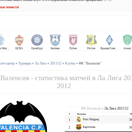
ные новости
Динамо Махачкала
ЦСКА
Оренбург
Балтика
Рубин
Ростов
Крылья Советов
Ахмат
атч-центр
»
Турниры
»
Ла Лига
»
2011/12
»
Клубы
» ФК "Валенсия"
Валенсия - статистика матчей в Ла Лига 20
2012
ФК Валенсия в
Ла Лига 2011/12
#
Команда
И
Реал Мадрид
1
3
Барселона
2
3