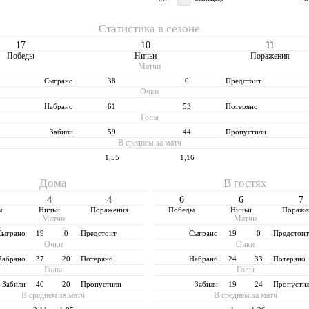
Статистика в сезоне
17
10
11
Победы
Ничьи
Поражения
Матчи
Cыграно
38
0
Предстоит
Очки
Набрано
61
53
Потеряно
Голы
Забили
59
44
Пропустили
В среднем за матч
1,55
1,16
Дома
В гостях
4
4
6
6
7
ы
Ничьи
Поражения
Победы
Ничьи
Пораже
Матчи
Матчи
Cыграно
19
0
Предстоит
Cыграно
19
0
Предстои
Очки
Очки
Набрано
37
20
Потеряно
Набрано
24
33
Потеряно
(61%)
(39%)
Голы
Голы
Забили
40
20
Пропустили
Забили
19
24
Пропусти
В среднем за матч
В среднем за матч