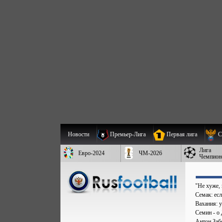
Новости
Премьер-Лига
Первая лига
С
Лига
Евро-2024
ЧМ-2026
Чемпион
"Не хуже,
Семак: есл
Вахания: 
Семин - о 
Антон Заб