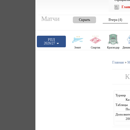
Глав
Матчи
Скрыть
Вчера (4)
РПЛ
2026/27
Зенит
Спартак
Краснодар
Главная
»
М
К
Турнир
Ка
Таблицы
По
Дополнит
20