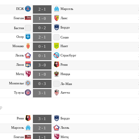
ПСЖ
Марсель
2 - 1
Генгам
Ланс
1 - 0
Бордо
0 - 2
Бастия
Осер
2 - 1
Сошо
Монако
Нант
0 - 1
Лилль
Страсбург
0 - 1
Лион
Ренн
3 - 0
Метц
Ницца
1 - 0
Монпелье
0 - 3
Ле-Ман
Тулуза
Аяччо
3 - 1
ур
Ренн
Бордо
3 - 1
Марсель
Лилль
2 - 1
Генгам
Метц
1 - 1