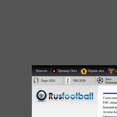
Новости
Премьер-Лига
Первая лига
С
Лига
Евро-2024
ЧМ-2026
Чемпион
Стали изве
РФС объяв
Бывший фо
Агенты Бат
Официальн