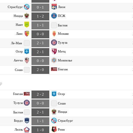
Страсбург
Лион
0 - 1
Ницца
ПСЖ
1 - 2
Нант
1 - 1
Бастия
Ланс
Монако
0 - 0
Тулуза
2 - 1
Ле-Ман
Осер
Метц
2 - 1
Аяччо
Монпелье
0 - 0
Генгам
2 - 0
Сошо
ур
Генгам
Осер
2 - 2
Тулуза
0 - 0
Сошо
Ницца
2 - 1
Бастия
Бордо
Страсбург
1 - 1
Лилль
Ренн
1 - 0