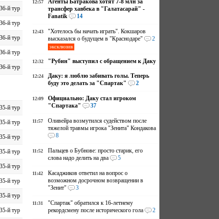
Агенты Батракова хотят 7-8 млн за
12:57
36-й тур
трансфер хавбека в "Галатасарай" -
Fanatik
14
36-й тур
"Хотелось бы начать играть". Кокшаров
12:43
36-й тур
высказался о будущем в "Краснодаре"
2
эксклюзив
36-й тур
"Рубин" выступил с обращением к Даку
12:32
36-й тур
Даку: я люблю забивать голы. Теперь
12:24
буду это делать за "Спартак"
2
Официально: Даку стал игроком
12:09
"Спартака"
37
35-й тур
Оливейра возмутился судейством после
11:57
35-й тур
тяжелой травмы игрока "Зенита" Кондакова
8
35-й тур
Пальцев о Бубнове: просто старик, его
35-й тур
11:52
слова надо делить на два
5
35-й тур
Касаджиков ответил на вопрос о
11:42
возможном досрочном возвращении в
35-й тур
"Зенит"
3
35-й тур
"Спартак" обратился к 16-летнему
11:31
35-й тур
рекордсмену после исторического гола
2