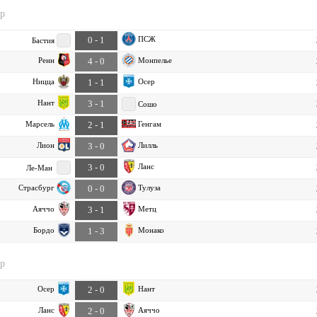
ур
ПСЖ
0 - 1
Бастия
Ренн
Монпелье
4 - 0
Ницца
Осер
1 - 1
Нант
3 - 1
Сошо
Марсель
Генгам
2 - 1
Лион
Лилль
3 - 0
Ланс
3 - 0
Ле-Ман
Страсбург
Тулуза
0 - 0
Аяччо
Метц
3 - 1
Бордо
Монако
1 - 3
ур
Осер
Нант
2 - 0
Ланс
Аяччо
2 - 0