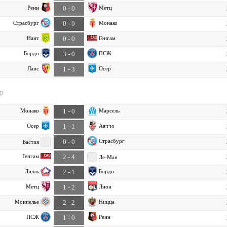
Ренн
Метц
0 - 0
Страсбург
Монако
0 - 0
Нант
Генгам
0 - 0
Бордо
ПСЖ
3 - 0
Ланс
Осер
1 - 3
ур
Монако
Марсель
1 - 0
Осер
Аяччо
1 - 1
Страсбург
0 - 0
Бастия
Генгам
2 - 4
Ле-Ман
Лилль
Бордо
2 - 1
Метц
Лион
1 - 2
Монпелье
Ницца
2 - 2
ПСЖ
Ренн
1 - 0