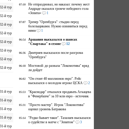
Не отпраздновал, но наказал: почему жест
07:10
32-й тур
Андраде оказался громче победного гола
«Зенита»
1
32-й тур
Тренер "Оренбурга": стыдно перед
07:07
32-й тур
болельщиками. Нужно извиниться перед
ними
1
32-й тур
Аршавин высказался о шансах
06:54
32-й тур
"Спартака" в сезоне
12
32-й тур
Дмитриев высказался после разгрома
06:36
"Оренбурга"
32-й тур
Мостовой: до развала "Локомотива" вряд
06:18
32-й тур
ли дойдет
"Он стоит 40 миллионов евро". Рейс
06:02
высказался о молодом игроке ЦСКА
2
31-й тур
"Краснодар" отказался продавать Агкацева
05:53
в "Фенербахче" за 10 млн евро - источник
31-й тур
"Просто мастер". Игрок "Локомотива"
05:31
31-й тур
оценил уровень Батракова
31-й тур
"Редко бывает такое". Талалаев высказался
05:14
о судействе в матче с "Зенитом"
3
31-й тур