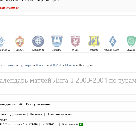
ные новости
Динамо Махачкала
ЦСКА
Оренбург
Балтика
Рубин
Ростов
Крылья Советов
Ахмат
атч-центр
»
Турниры
»
Лига 1
»
2003/04
»
Матчи
» Все туры
алендарь матчей Лига 1 2003-2004 по тура
лендарь матчей
|
Все туры сезона
лная
|
Домашняя
|
Гостевая
|
Потерянные очки
ельно
02/03 <
|
Лига 1 2003/04
|
> 2004/05
|
Все сезоны
31