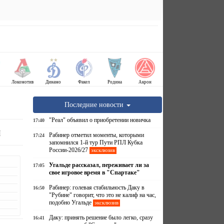
Локомотив
Динамо
Факел
Родина
Акрон
Последние новости
"Реал" объявил о приобретении новичка
17:40
м
Рабинер отметил моменты, которыми
17:24
запомнился 1-й тур Пути РПЛ Кубка
России-2026/27
эксклюзив
Угальде рассказал, переживает ли за
17:05
свое игровое время в "Спартаке"
Рабинер: голевая стабильность Даку в
16:50
"Рубине" говорит, что это не калиф на час,
подобно Угальде
эксклюзив
Даку: принять решение было легко, сразу
16:41