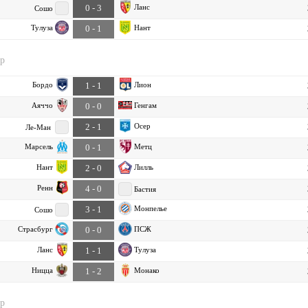
Ланс
0 - 3
Сошо
Тулуза
Нант
0 - 1
ур
Бордо
Лион
1 - 1
Аяччо
Генгам
0 - 0
Осер
2 - 1
Ле-Ман
Марсель
Метц
0 - 1
Нант
Лилль
2 - 0
Ренн
4 - 0
Бастия
Монпелье
3 - 1
Сошо
Страсбург
ПСЖ
0 - 0
Ланс
Тулуза
1 - 1
Ницца
Монако
1 - 2
ур