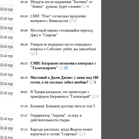
Мендель после поражения "Балтики" от
09:38
"Зенита": думали, будет сложнее
4
33-й тур
СМИ: "Реал" согласовал продление
09:20
33-й тур
контракта с Винисиусом
3
33-й тур
Мостовой оценил готовящийся переход
09:00
Даку в "Спартак"
33-й тур
Умяров не выдержал после очередного
08:49
33-й тур
вопроса о Соболеве: ребят, вы заколебали
3
33-й тур
СМИ: Батраков согласовал контракт с
08:33
33-й тур
"Галатасараем"
23
33-й тур
Мостовой о Джон Джоне: у меня под 180
08:19
голов, а он сколько забил вообще?
6
33-й тур
В Турции раскрыли, что происходит с
08:05
33-й тур
трансфером Батракова в "Галатасарай"
1
Булыкин: Батраков достоин лиги из топ-5
07:39
Гендиректор "Акрона": за игру в
07:27
32-й тур
действительности стыдно
32-й тур
Карседо рассказал, когда Жедсон может
07:15
вернуться в состав "Спартака"
1
32-й тур