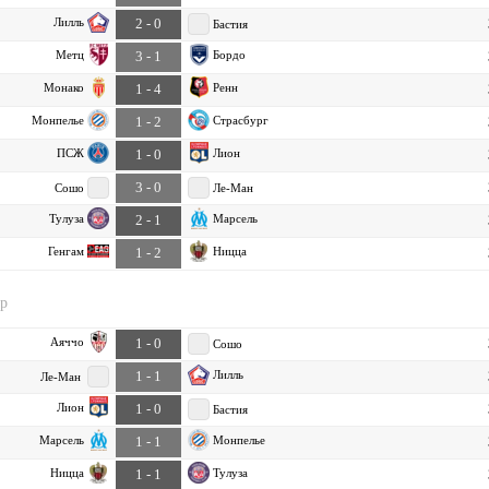
Лилль
2 - 0
Бастия
Метц
Бордо
3 - 1
Монако
Ренн
1 - 4
Монпелье
Страсбург
1 - 2
ПСЖ
Лион
1 - 0
3 - 0
Сошо
Ле-Ман
Тулуза
Марсель
2 - 1
Генгам
Ницца
1 - 2
ур
Аяччо
1 - 0
Сошо
Лилль
1 - 1
Ле-Ман
Лион
1 - 0
Бастия
Марсель
Монпелье
1 - 1
Ницца
Тулуза
1 - 1