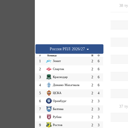
38 т
Россия
РПЛ
2026/27
#
Команда
И
О
1
Зенит
2
6
2
Спартак
2
6
3
Краснодар
2
6
4
Динамо Махачкала
2
6
5
ЦСКА
2
4
6
Оренбург
2
3
37 т
7
Балтика
2
3
8
Рубин
2
3
9
Ростов
2
3