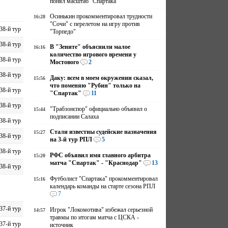
понял масштаб "Спартака"
Осинькин прокомментировал трудности
16:28
"Сочи" с перелетом на игру против
38-й тур
"Торпедо"
38-й тур
В "Зените" объяснили малое
16:16
количество игрового времени у
38-й тур
Мостового
2
38-й тур
Даку: всем в моем окружении сказал,
15:56
что поменяю "Рубин" только на
38-й тур
"Спартак"
11
38-й тур
"Трабзонспор" официально объявил о
15:44
подписании Салаха
38-й тур
Стали известны судейские назначения
15:27
38-й тур
на 3-й тур РПЛ
5
38-й тур
РФС объявил имя главного арбитра
15:20
матча "Спартак" - "Краснодар"
13
38-й тур
Футболист "Спартака" прокомментировал
15:16
календарь команды на старте сезона РПЛ
7
37-й тур
Игрок "Локомотива" избежал серьезной
14:57
травмы по итогам матча с ЦСКА -
37-й тур
источник