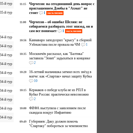
35-й тур
Черчесов: на сегодняшний день вопрос с
11:15
приглашением Дзюбы в "Ахмат" не
35-й тур
стоит
1
эксклюзив
Черчесов – об ошибке Шелии: не
11:00
собираемся разбирать этот эпизод, он и
сам все понимает
1
эксклюзив
34-й тур
Каннаваро заподозрил "крысу" в сборной
10:56
Узбекистана после провала на ЧМ
1
34-й тур
Москвичёв рассказал, как "Балтика"
10:35
34-й тур
заставила "Зенит" задыхаться в концовке
2
34-й тур
16-летний мальчишка затмил всех звёзд в
10:20
34-й тур
матче: как «Спартак» начал защиту Кубка
10
34-й тур
Кержаков о победе клуба не из РПЛ в
34-й тур
10:15
Кубке России: практически невозможно
2
34-й тур
ФИФА выступила с заявлением после
34-й тур
10:00
скандала вокруг Инфантино
34-й тур
Губерниев: Даку должен помочь
09:49
"Спартаку" побороться за чемпионство