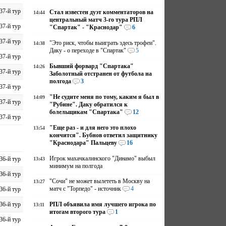
37-й тур
Стал известен дуэт комментаторов на
14:44
центральный матч 3-го тура РПЛ
37-й тур
"Спартак" - "Краснодар"
6
37-й тур
"Это риск, чтобы выиграть здесь трофеи".
14:38
Даку - о переходе в "Спартак"
5
37-й тур
Бывший форвард "Спартака"
14:26
37-й тур
Заболотный отстранен от футбола на
полгода
3
37-й тур
"Не судите меня по тому, каким я был в
14:09
37-й тур
"Рубине". Даку обратился к
болельщикам "Спартака"
12
37-й тур
"Еще раз - и для него это плохо
13:54
кончится". Бубнов ответил защитнику
"Краснодара" Пальцеву
16
Игрок махачкалинского "Динамо" выбыл
36-й тур
13:43
минимум на полгода
36-й тур
"Сочи" не может вылететь в Москву на
13:27
матч с "Торпедо" - источник
4
36-й тур
36-й тур
РПЛ объявила имя лучшего игрока по
13:11
итогам второго тура
1
36-й тур