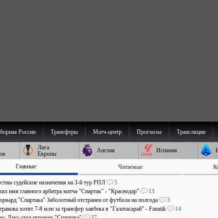
борная России
Трансферы
Матч-центр
Прогнозы
Трансляции
Лига
Англия
Испания
ов
Европы
Главные
Читаемые
К
стны судейские назначения на 3-й тур РПЛ
5
ил имя главного арбитра матча "Спартак" - "Краснодар"
13
рвард "Спартака" Заболотный отстранен от футбола на полгода
3
ракова хотят 7-8 млн за трансфер хавбека в "Галатасарай" - Fanatik
14
о: Даку стал игроком "Спартака"
37