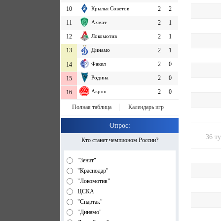
10
Крылья Советов
2
2
11
Ахмат
2
1
12
Локомотив
2
1
13
Динамо
2
1
Факел
2
0
14
Родина
2
0
15
Акрон
2
0
16
Полная таблица
Календарь игр
Опрос:
36 т
Кто станет чемпионом России?
"Зенит"
"Краснодар"
"Локомотив"
ЦСКА
"Спартак"
"Динамо"