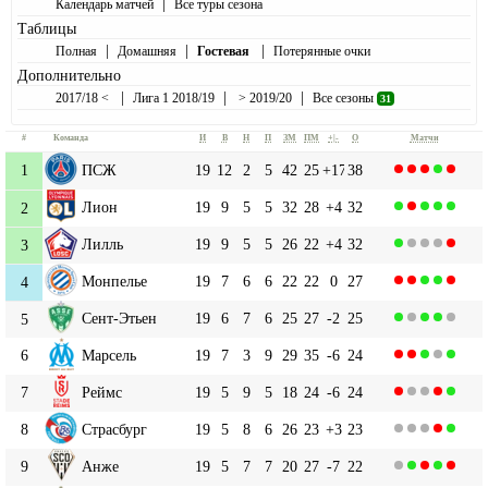
|
Календарь матчей
Все туры сезона
Таблицы
|
|
|
Полная
Домашняя
Гостевая
Потерянные очки
Дополнительно
|
|
|
2017/18 <
Лига 1 2018/19
> 2019/20
Все сезоны
31
#
Команда
И
В
Н
П
ЗМ
ПМ
+|-
О
Матчи
1
ПСЖ
19
12
2
5
42
25
+17
38
Лион
19
9
5
5
32
28
+4
32
2
Лилль
19
9
5
5
26
22
+4
32
3
Монпелье
19
7
6
6
22
22
0
27
4
Сент-Этьен
19
6
7
6
25
27
-2
25
5
6
Марсель
19
7
3
9
29
35
-6
24
7
Реймс
19
5
9
5
18
24
-6
24
8
Страсбург
19
5
8
6
26
23
+3
23
9
Анже
19
5
7
7
20
27
-7
22