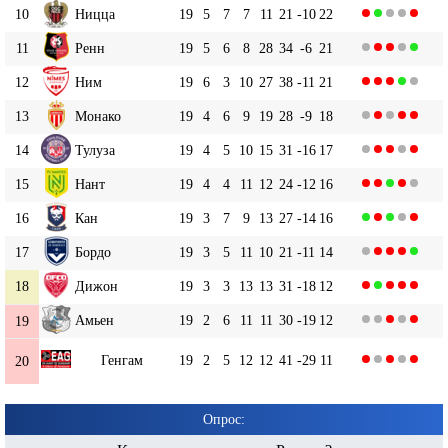
10
Ницца
19
5
7
7
11
21
-10
22
11
Ренн
19
5
6
8
28
34
-6
21
12
Ним
19
6
3
10
27
38
-11
21
13
Монако
19
4
6
9
19
28
-9
18
14
Тулуза
19
4
5
10
15
31
-16
17
15
Нант
19
4
4
11
12
24
-12
16
16
Кан
19
3
7
9
13
27
-14
16
17
Бордо
19
3
5
11
10
21
-11
14
18
Дижон
19
3
3
13
13
31
-18
12
Амьен
19
2
6
11
11
30
-19
12
19
Генгам
19
2
5
12
12
41
-29
11
20
Опрос: