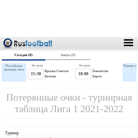
Сегодня (8)
Завтра (8)
Российская
Не начат
Не начат
Первая ли
премьер-лига
Крылья Советов
Локомотив
15:30
18:00
Балтика
Акрон
Потерянные очки - турнирная
таблица Лига 1 2021-2022
Турнир