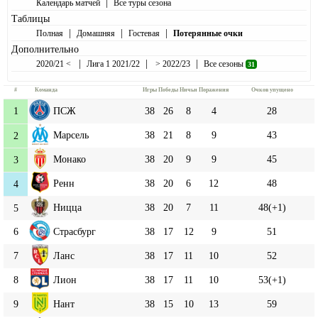
|
Календарь матчей
Все туры сезона
Таблицы
|
|
|
Полная
Домашняя
Гостевая
Потерянные очки
Дополнительно
|
|
|
2020/21 <
Лига 1 2021/22
> 2022/23
Все сезоны
31
#
Команда
Игры
Победы
Ничьи
Поражения
Очков упущено
1
ПСЖ
38
26
8
4
28
Марсель
38
21
8
9
43
2
Монако
38
20
9
9
45
3
Ренн
38
20
6
12
48
4
Ницца
38
20
7
11
48(+1)
5
6
Страсбург
38
17
12
9
51
7
Ланс
38
17
11
10
52
8
Лион
38
17
11
10
53(+1)
9
Нант
38
15
10
13
59