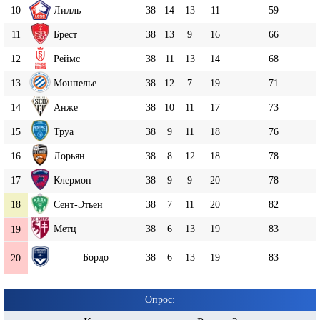
10
Лилль
38
14
13
11
59
11
Брест
38
13
9
16
66
12
Реймс
38
11
13
14
68
13
Монпелье
38
12
7
19
71
14
Анже
38
10
11
17
73
15
Труа
38
9
11
18
76
16
Лорьян
38
8
12
18
78
17
Клермон
38
9
9
20
78
18
Сент-Этьен
38
7
11
20
82
Метц
38
6
13
19
83
19
Бордо
38
6
13
19
83
20
Опрос: