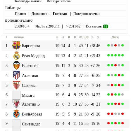
|
Календарь матчей
Все туры сезона
Таблицы
|
|
|
Полная
Домашняя
Гостевая
Потерянные очки
Дополнительно
|
|
|
2009/10 <
Ла Лига 2010/11
> 2011/12
Все сезоны
31
#
Команда
И
В
Н
П
ЗМ
ПМ
+|-
О
Матчи
1
Барселона
19
14
4
1
49
11
+38
46
2
Реал Мадрид
19
13
4
2
41
21
+20
43
3
Валенсия
19
11
3
5
30
23
+7
36
4
Атлетико
19
7
4
8
27
33
-6
25
5
Севилья
19
7
3
9
27
34
-7
24
6
19
6
4
9
25
39
-14
22
Малага
7
Атлетик Б
19
6
3
10
27
35
-8
21
8
Вильярреал
19
5
5
9
21
30
-9
20
9
19
4
4
11
16
35
-19
16
Сантандер