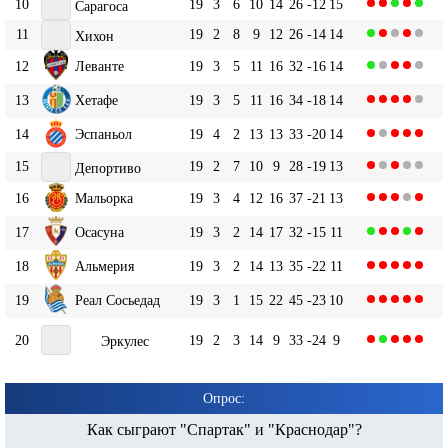
10
19
3
6
10
14
26
-12
15
Сарагоса
11
19
2
8
9
12
26
-14
14
Хихон
12
Леванте
19
3
5
11
16
32
-16
14
13
Хетафе
19
3
5
11
16
34
-18
14
14
Эспаньол
19
4
2
13
13
33
-20
14
15
19
2
7
10
9
28
-19
13
Депортиво
16
Мальорка
19
3
4
12
16
37
-21
13
17
Осасуна
19
3
2
14
17
32
-15
11
18
Альмерия
19
3
2
14
13
35
-22
11
19
Реал Сосьедад
19
3
1
15
22
45
-23
10
20
19
2
3
14
9
33
-24
9
Эркулес
Опрос:
Как сыграют "Спартак" и "Краснодар"?