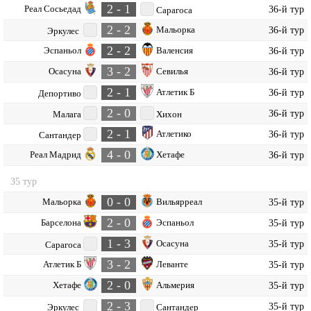
2 - 1
Реал Сосьедад
36-й тур
Сарагоса
2 - 2
Мальорка
36-й тур
Эркулес
2 - 2
Эспаньол
Валенсия
36-й тур
3 - 2
Осасуна
Севилья
36-й тур
2 - 1
Атлетик Б
36-й тур
Депортиво
2 - 0
36-й тур
Малага
Хихон
2 - 1
Атлетико
36-й тур
Сантандер
4 - 0
Реал Мадрид
Хетафе
36-й тур
35 тур
0 - 0
Мальорка
Вильярреал
35-й тур
2 - 0
Барселона
Эспаньол
35-й тур
1 - 3
Осасуна
35-й тур
Сарагоса
3 - 2
Атлетик Б
Леванте
35-й тур
2 - 0
Хетафе
Альмерия
35-й тур
2 - 3
35-й тур
Эркулес
Сантандер