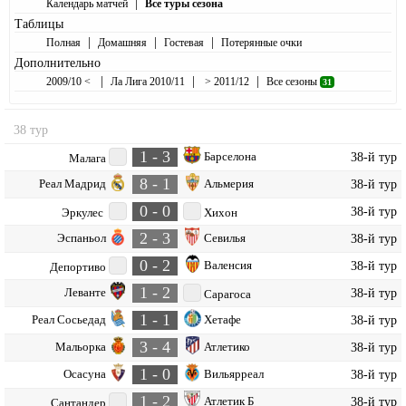
|
Календарь матчей
Все туры сезона
Таблицы
|
|
|
Полная
Домашняя
Гостевая
Потерянные очки
Дополнительно
|
|
|
2009/10 <
Ла Лига 2010/11
> 2011/12
Все сезоны
31
38 тур
1 - 3
Барселона
38-й тур
Малага
8 - 1
Реал Мадрид
Альмерия
38-й тур
0 - 0
38-й тур
Эркулес
Хихон
2 - 3
Эспаньол
Севилья
38-й тур
0 - 2
Валенсия
38-й тур
Депортиво
1 - 2
Леванте
38-й тур
Сарагоса
1 - 1
Реал Сосьедад
Хетафе
38-й тур
3 - 4
Мальорка
Атлетико
38-й тур
1 - 0
Осасуна
Вильярреал
38-й тур
1 - 2
Атлетик Б
38-й тур
Сантандер