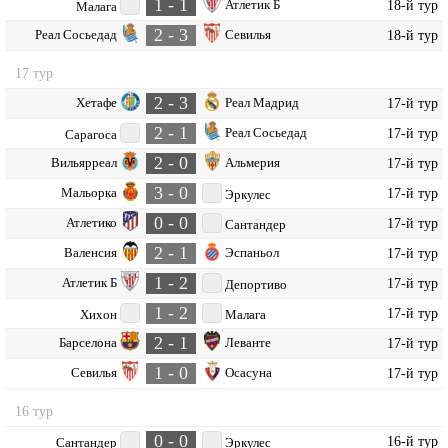
1 - 1
Атлетик Б
18-й тур
Малага
2 - 3
Реал Сосьедад
Севилья
18-й тур
17 тур
2 - 3
Хетафе
Реал Мадрид
17-й тур
2 - 1
Реал Сосьедад
17-й тур
Сарагоса
2 - 0
Вильярреал
Альмерия
17-й тур
3 - 0
Мальорка
17-й тур
Эркулес
0 - 0
Атлетико
17-й тур
Сантандер
2 - 1
Валенсия
Эспаньол
17-й тур
1 - 2
Атлетик Б
17-й тур
Депортиво
1 - 2
17-й тур
Хихон
Малага
2 - 1
Барселона
Леванте
17-й тур
1 - 0
Севилья
Осасуна
17-й тур
16 тур
0 - 0
16-й тур
Сантандер
Эркулес