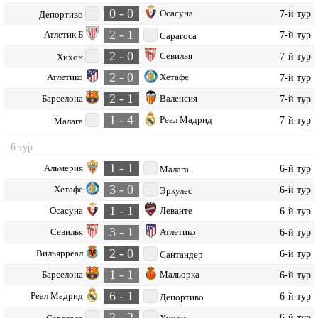
0 - 0
Осасуна
7-й тур
Депортиво
2 - 1
Атлетик Б
7-й тур
Сарагоса
2 - 0
Севилья
7-й тур
Хихон
2 - 0
Атлетико
Хетафе
7-й тур
2 - 1
Барселона
Валенсия
7-й тур
1 - 4
Реал Мадрид
7-й тур
Малага
6 тур
1 - 1
Альмерия
6-й тур
Малага
3 - 0
Хетафе
6-й тур
Эркулес
1 - 1
Осасуна
Леванте
6-й тур
3 - 1
Севилья
Атлетико
6-й тур
2 - 0
Вильярреал
6-й тур
Сантандер
1 - 1
Барселона
Мальорка
6-й тур
6 - 1
Реал Мадрид
6-й тур
Депортиво
2 - 2
6-й тур