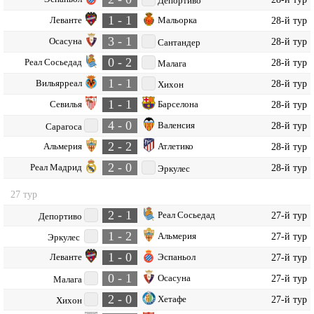
Депортиво
1 - 1
Леванте
Мальорка
28-й тур
3 - 1
Осасуна
28-й тур
Сантандер
0 - 2
Реал Сосьедад
28-й тур
Малага
1 - 1
Вильярреал
28-й тур
Хихон
1 - 1
Севилья
Барселона
28-й тур
4 - 0
Валенсия
28-й тур
Сарагоса
2 - 2
Альмерия
Атлетико
28-й тур
2 - 0
Реал Мадрид
28-й тур
Эркулес
27 тур
2 - 1
Реал Сосьедад
27-й тур
Депортиво
1 - 2
Альмерия
27-й тур
Эркулес
1 - 0
Леванте
Эспаньол
27-й тур
0 - 1
Осасуна
27-й тур
Малага
2 - 0
Хетафе
27-й тур
Хихон