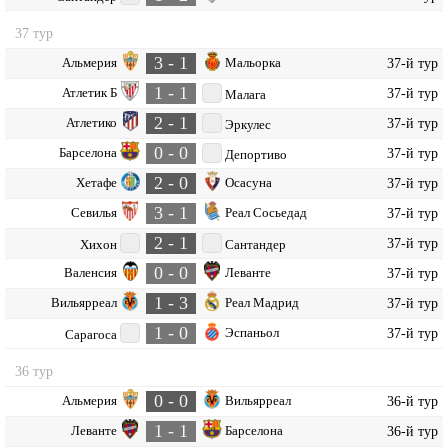
37 тур
3 - 1
Альмерия
Мальорка
37-й тур
1 - 1
Атлетик Б
37-й тур
Малага
2 - 1
Атлетико
37-й тур
Эркулес
0 - 0
Барселона
37-й тур
Депортиво
2 - 0
Хетафе
Осасуна
37-й тур
3 - 1
Севилья
Реал Сосьедад
37-й тур
2 - 1
37-й тур
Хихон
Сантандер
0 - 0
Валенсия
Леванте
37-й тур
1 - 3
Вильярреал
Реал Мадрид
37-й тур
1 - 0
Эспаньол
37-й тур
Сарагоса
36 тур
0 - 0
Альмерия
Вильярреал
36-й тур
1 - 1
Леванте
Барселона
36-й тур