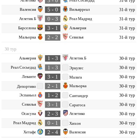
3 - 0
Атлетико
Реал Сосьедад
31-й тур
5 - 0
Валенсия
Вильярреал
31-й тур
0 - 3
Атлетик Б
Реал Мадрид
31-й тур
3 - 1
Барселона
Альмерия
31-й тур
2 - 2
Мальорка
Севилья
31-й тур
30 тур
1 - 3
Альмерия
Атлетик Б
30-й тур
1 - 3
Реал Сосьедад
30-й тур
Эркулес
3 - 1
Леванте
30-й тур
Малага
2 - 1
Мальорка
30-й тур
Депортиво
1 - 2
Эспаньол
30-й тур
Сантандер
3 - 1
Севилья
30-й тур
Сарагоса
2 - 3
Осасуна
Атлетико
30-й тур
0 - 1
Реал Мадрид
30-й тур
Хихон
2 - 4
Хетафе
Валенсия
30-й тур