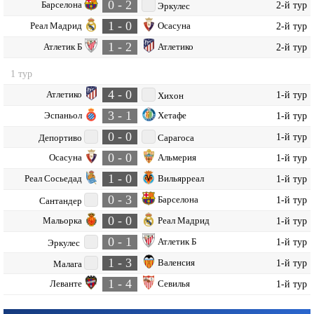
0 - 2
Барселона
2-й тур
Эркулес
1 - 0
Реал Мадрид
Осасуна
2-й тур
1 - 2
Атлетик Б
Атлетико
2-й тур
1 тур
4 - 0
Атлетико
1-й тур
Хихон
3 - 1
Эспаньол
Хетафе
1-й тур
0 - 0
1-й тур
Депортиво
Сарагоса
0 - 0
Осасуна
Альмерия
1-й тур
1 - 0
Реал Сосьедад
Вильярреал
1-й тур
0 - 3
Барселона
1-й тур
Сантандер
0 - 0
Мальорка
Реал Мадрид
1-й тур
0 - 1
Атлетик Б
1-й тур
Эркулес
1 - 3
Валенсия
1-й тур
Малага
1 - 4
Леванте
Севилья
1-й тур