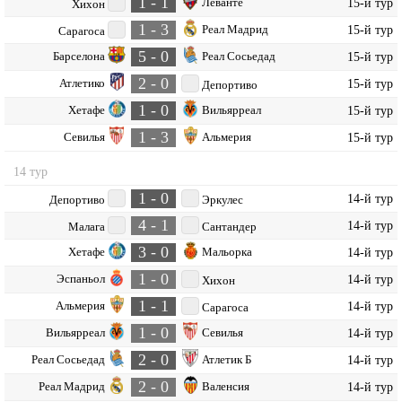
1 - 1
Леванте
15-й тур
Хихон
1 - 3
Реал Мадрид
15-й тур
Сарагоса
5 - 0
Барселона
Реал Сосьедад
15-й тур
2 - 0
Атлетико
15-й тур
Депортиво
1 - 0
Хетафе
Вильярреал
15-й тур
1 - 3
Севилья
Альмерия
15-й тур
14 тур
1 - 0
14-й тур
Депортиво
Эркулес
4 - 1
14-й тур
Малага
Сантандер
3 - 0
Хетафе
Мальорка
14-й тур
1 - 0
Эспаньол
14-й тур
Хихон
1 - 1
Альмерия
14-й тур
Сарагоса
1 - 0
Вильярреал
Севилья
14-й тур
2 - 0
Реал Сосьедад
Атлетик Б
14-й тур
2 - 0
Реал Мадрид
Валенсия
14-й тур