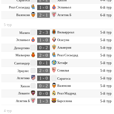
Сарагоса
Хихон
1 - 0
Реал Сосьедад
Эспаньол
6-й тур
2 - 1
Валенсия
Атлетик Б
6-й тур
5 тур
2 - 3
Вильярреал
5-й тур
Малага
1 - 0
Эспаньол
Осасуна
5-й тур
0 - 2
Альмерия
5-й тур
Депортиво
2 - 0
Мальорка
Реал Сосьедад
5-й тур
0 - 1
Хетафе
5-й тур
Сантандер
2 - 0
Севилья
5-й тур
Эркулес
1 - 0
Атлетико
5-й тур
Сарагоса
0 - 2
Валенсия
5-й тур
Хихон
0 - 0
Леванте
Реал Мадрид
5-й тур
1 - 3
Атлетик Б
Барселона
5-й тур
4 тур