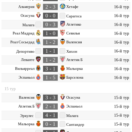
2 - 3
Альмерия
Хетафе
16-й тур
0 - 0
Осасуна
16-й тур
Сарагоса
0 - 3
Атлетико
16-й тур
Малага
1 - 0
Реал Мадрид
Севилья
16-й тур
1 - 2
Реал Сосьедад
Валенсия
16-й тур
1 - 1
16-й тур
Депортиво
Хихон
1 - 2
Леванте
Атлетик Б
16-й тур
3 - 1
Вильярреал
Мальорка
16-й тур
1 - 5
Эспаньол
Барселона
16-й тур
15 тур
3 - 3
Валенсия
Осасуна
15-й тур
2 - 1
Атлетик Б
Эспаньол
15-й тур
4 - 1
15-й тур
Эркулес
Малага
0 - 1
Мальорка
15-й тур
Сантандер