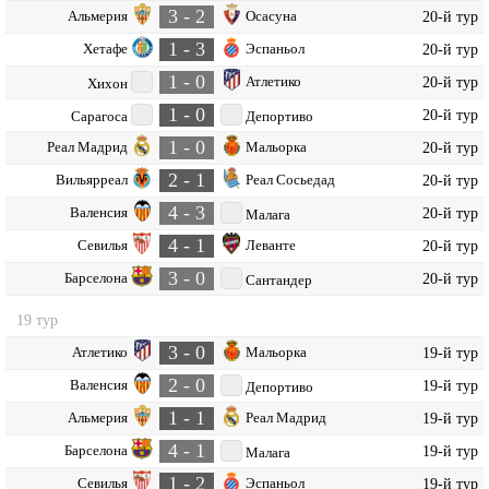
3 - 2
Альмерия
Осасуна
20-й тур
1 - 3
Хетафе
Эспаньол
20-й тур
1 - 0
Атлетико
20-й тур
Хихон
1 - 0
20-й тур
Сарагоса
Депортиво
1 - 0
Реал Мадрид
Мальорка
20-й тур
2 - 1
Вильярреал
Реал Сосьедад
20-й тур
4 - 3
Валенсия
20-й тур
Малага
4 - 1
Севилья
Леванте
20-й тур
3 - 0
Барселона
20-й тур
Сантандер
19 тур
3 - 0
Атлетико
Мальорка
19-й тур
2 - 0
Валенсия
19-й тур
Депортиво
1 - 1
Альмерия
Реал Мадрид
19-й тур
4 - 1
Барселона
19-й тур
Малага
1 - 2
Севилья
Эспаньол
19-й тур