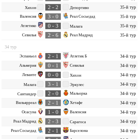
2 - 2
35-й тур
Хихон
Депортиво
3 - 0
Валенсия
Реал Сосьедад
35-й тур
0 - 3
Атлетико
35-й тур
Малага
2 - 6
Севилья
Реал Мадрид
35-й тур
34 тур
2 - 1
Эспаньол
Атлетик Б
34-й тур
0 - 1
Альмерия
Севилья
34-й тур
0 - 0
Леванте
34-й тур
Хихон
3 - 1
34-й тур
Малага
Эркулес
2 - 0
Мальорка
34-й тур
Сантандер
2 - 1
Вильярреал
Хетафе
34-й тур
1 - 0
Осасуна
Валенсия
34-й тур
2 - 3
Реал Мадрид
34-й тур
Сарагоса
2 - 1
Реал Сосьедад
Барселона
34-й тур