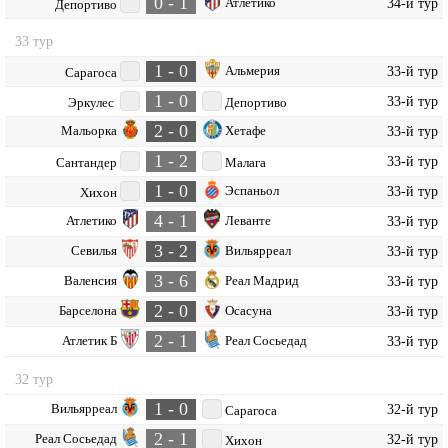
0 - 1
Атлетико
34-й тур
Депортиво
33 тур
1 - 0
Альмерия
33-й тур
Сарагоса
1 - 0
33-й тур
Эркулес
Депортиво
2 - 0
Мальорка
Хетафе
33-й тур
1 - 2
33-й тур
Сантандер
Малага
1 - 0
Эспаньол
33-й тур
Хихон
4 - 1
Атлетико
Леванте
33-й тур
3 - 2
Севилья
Вильярреал
33-й тур
3 - 6
Валенсия
Реал Мадрид
33-й тур
2 - 0
Барселона
Осасуна
33-й тур
2 - 1
Атлетик Б
Реал Сосьедад
33-й тур
32 тур
1 - 0
Вильярреал
32-й тур
Сарагоса
2 - 1
Реал Сосьедад
32-й тур
Хихон