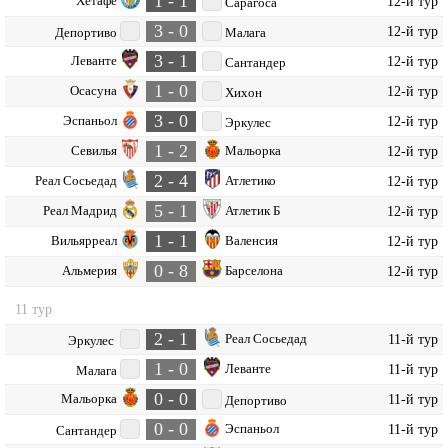
1 - 1
Хетафе
12-й тур
Сарагоса
3 - 0
12-й тур
Депортиво
Малага
3 - 1
Леванте
12-й тур
Сантандер
1 - 0
Осасуна
12-й тур
Хихон
3 - 0
Эспаньол
12-й тур
Эркулес
1 - 2
Севилья
Мальорка
12-й тур
2 - 4
Реал Сосьедад
Атлетико
12-й тур
5 - 1
Реал Мадрид
Атлетик Б
12-й тур
1 - 1
Вильярреал
Валенсия
12-й тур
0 - 8
Альмерия
Барселона
12-й тур
11 тур
2 - 1
Реал Сосьедад
11-й тур
Эркулес
1 - 0
Леванте
11-й тур
Малага
0 - 0
Мальорка
11-й тур
Депортиво
0 - 0
Эспаньол
11-й тур
Сантандер