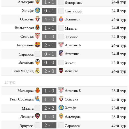
1 - 1
Альмерия
24-й тур
Депортиво
0 - 1
Хетафе
24-й тур
Сантандер
4 - 0
Осасуна
Эспаньол
24-й тур
1 - 1
Вильярреал
24-й тур
Малага
1 - 0
Севилья
24-й тур
Эркулес
2 - 1
Барселона
Атлетик Б
24-й тур
0 - 1
Атлетико
24-й тур
Сарагоса
0 - 0
Валенсия
24-й тур
Хихон
2 - 0
Реал Мадрид
Леванте
24-й тур
23 тур
1 - 0
Мальорка
Атлетик Б
23-й тур
1 - 0
Реал Сосьедад
Осасуна
23-й тур
2 - 2
Хетафе
23-й тур
Малага
1 - 0
Леванте
Альмерия
23-й тур
2 - 1
23-й тур
Эркулес
Сарагоса