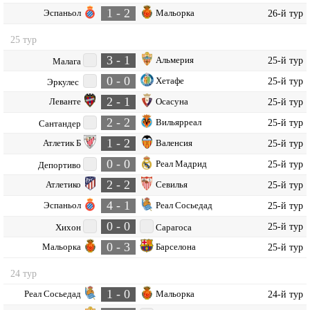
1 - 2
Эспаньол
Мальорка
26-й тур
25 тур
3 - 1
Альмерия
25-й тур
Малага
0 - 0
Хетафе
25-й тур
Эркулес
2 - 1
Леванте
Осасуна
25-й тур
2 - 2
Вильярреал
25-й тур
Сантандер
1 - 2
Атлетик Б
Валенсия
25-й тур
0 - 0
Реал Мадрид
25-й тур
Депортиво
2 - 2
Атлетико
Севилья
25-й тур
4 - 1
Эспаньол
Реал Сосьедад
25-й тур
0 - 0
25-й тур
Хихон
Сарагоса
0 - 3
Мальорка
Барселона
25-й тур
24 тур
1 - 0
Реал Сосьедад
Мальорка
24-й тур