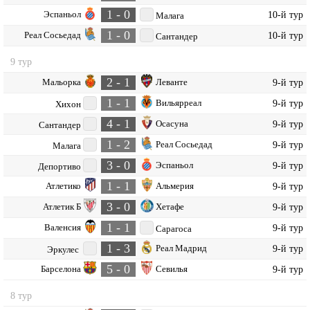
1 - 0
Эспаньол
10-й тур
Малага
1 - 0
Реал Сосьедад
10-й тур
Сантандер
9 тур
2 - 1
Мальорка
Леванте
9-й тур
1 - 1
Вильярреал
9-й тур
Хихон
4 - 1
Осасуна
9-й тур
Сантандер
1 - 2
Реал Сосьедад
9-й тур
Малага
3 - 0
Эспаньол
9-й тур
Депортиво
1 - 1
Атлетико
Альмерия
9-й тур
3 - 0
Атлетик Б
Хетафе
9-й тур
1 - 1
Валенсия
9-й тур
Сарагоса
1 - 3
Реал Мадрид
9-й тур
Эркулес
5 - 0
Барселона
Севилья
9-й тур
8 тур