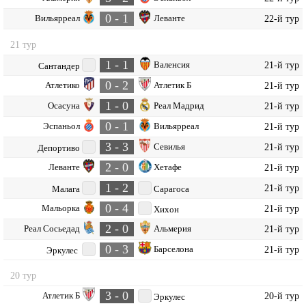
0 - 1
Вильярреал
Леванте
22-й тур
21 тур
1 - 1
Валенсия
21-й тур
Сантандер
0 - 2
Атлетико
Атлетик Б
21-й тур
1 - 0
Осасуна
Реал Мадрид
21-й тур
0 - 1
Эспаньол
Вильярреал
21-й тур
3 - 3
Севилья
21-й тур
Депортиво
2 - 0
Леванте
Хетафе
21-й тур
1 - 2
21-й тур
Малага
Сарагоса
0 - 4
Мальорка
21-й тур
Хихон
2 - 0
Реал Сосьедад
Альмерия
21-й тур
0 - 3
Барселона
21-й тур
Эркулес
20 тур
3 - 0
Атлетик Б
20-й тур
Эркулес