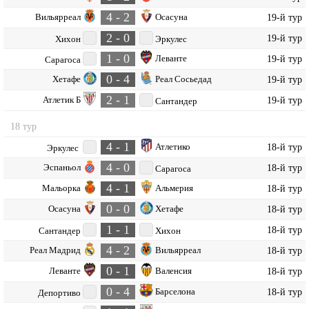
4 - 2
Вильярреал
Осасуна
19-й тур
2 - 0
19-й тур
Хихон
Эркулес
1 - 0
Леванте
19-й тур
Сарагоса
0 - 4
Хетафе
Реал Сосьедад
19-й тур
2 - 1
Атлетик Б
19-й тур
Сантандер
18 тур
4 - 1
Атлетико
18-й тур
Эркулес
4 - 0
Эспаньол
18-й тур
Сарагоса
4 - 1
Мальорка
Альмерия
18-й тур
0 - 0
Осасуна
Хетафе
18-й тур
1 - 1
18-й тур
Сантандер
Хихон
4 - 2
Реал Мадрид
Вильярреал
18-й тур
0 - 1
Леванте
Валенсия
18-й тур
0 - 4
Барселона
18-й тур
Депортиво