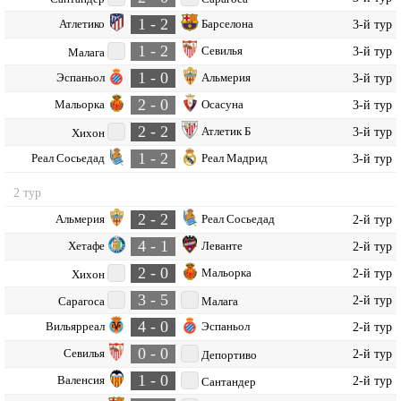
1 - 2
Атлетико
Барселона
3-й тур
1 - 2
Севилья
3-й тур
Малага
1 - 0
Эспаньол
Альмерия
3-й тур
2 - 0
Мальорка
Осасуна
3-й тур
2 - 2
Атлетик Б
3-й тур
Хихон
1 - 2
Реал Сосьедад
Реал Мадрид
3-й тур
2 тур
2 - 2
Альмерия
Реал Сосьедад
2-й тур
4 - 1
Хетафе
Леванте
2-й тур
2 - 0
Мальорка
2-й тур
Хихон
3 - 5
2-й тур
Сарагоса
Малага
4 - 0
Вильярреал
Эспаньол
2-й тур
0 - 0
Севилья
2-й тур
Депортиво
1 - 0
Валенсия
2-й тур
Сантандер