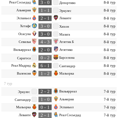
3 - 0
Реал Сосьедад
8-й тур
Депортиво
1 - 1
Альмерия
8-й тур
Эркулес
2 - 1
Эспаньол
Леванте
8-й тур
3 - 0
Хетафе
8-й тур
Хихон
3 - 0
Осасуна
8-й тур
Малага
4 - 3
Севилья
Атлетик Б
8-й тур
2 - 0
Вильярреал
Атлетико
8-й тур
0 - 2
Барселона
8-й тур
Сарагоса
6 - 1
Реал Мадрид
8-й тур
Сантандер
1 - 2
Валенсия
Мальорка
8-й тур
7 тур
2 - 2
Вильярреал
7-й тур
Эркулес
1 - 0
Альмерия
7-й тур
Сантандер
0 - 1
Мальорка
Эспаньол
7-й тур
2 - 1
Леванте
Реал Сосьедад
7-й тур