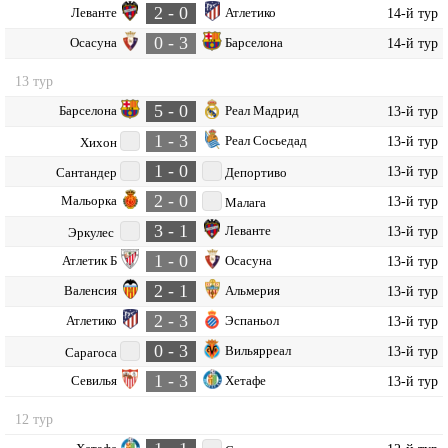
2 - 0
Леванте
Атлетико
14-й тур
0 - 3
Осасуна
Барселона
14-й тур
13 тур
5 - 0
Барселона
Реал Мадрид
13-й тур
1 - 3
Реал Сосьедад
13-й тур
Хихон
1 - 0
13-й тур
Сантандер
Депортиво
2 - 0
Мальорка
13-й тур
Малага
3 - 1
Леванте
13-й тур
Эркулес
1 - 0
Атлетик Б
Осасуна
13-й тур
2 - 1
Валенсия
Альмерия
13-й тур
2 - 3
Атлетико
Эспаньол
13-й тур
0 - 3
Вильярреал
13-й тур
Сарагоса
1 - 3
Севилья
Хетафе
13-й тур
12 тур