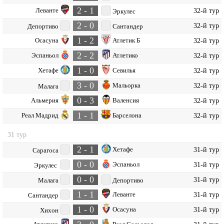
2 - 1
Леванте
32-й тур
Эркулес
2 - 0
32-й тур
Депортиво
Сантандер
1 - 2
Осасуна
Атлетик Б
32-й тур
2 - 2
Эспаньол
Атлетико
32-й тур
1 - 0
Хетафе
Севилья
32-й тур
3 - 0
Мальорка
32-й тур
Малага
0 - 3
Альмерия
Валенсия
32-й тур
1 - 1
Реал Мадрид
Барселона
32-й тур
31 тур
2 - 1
Хетафе
31-й тур
Сарагоса
0 - 0
Эспаньол
31-й тур
Эркулес
0 - 0
31-й тур
Малага
Депортиво
1 - 1
Леванте
31-й тур
Сантандер
1 - 0
Осасуна
31-й тур
Хихон