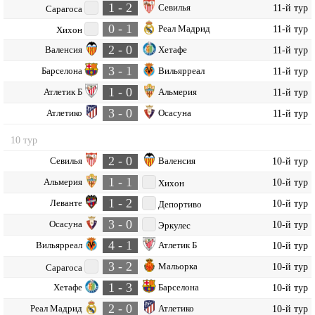
1 - 2
Севилья
11-й тур
Сарагоса
0 - 1
Реал Мадрид
11-й тур
Хихон
2 - 0
Валенсия
Хетафе
11-й тур
3 - 1
Барселона
Вильярреал
11-й тур
1 - 0
Атлетик Б
Альмерия
11-й тур
3 - 0
Атлетико
Осасуна
11-й тур
10 тур
2 - 0
Севилья
Валенсия
10-й тур
1 - 1
Альмерия
10-й тур
Хихон
1 - 2
Леванте
10-й тур
Депортиво
3 - 0
Осасуна
10-й тур
Эркулес
4 - 1
Вильярреал
Атлетик Б
10-й тур
3 - 2
Мальорка
10-й тур
Сарагоса
1 - 3
Хетафе
Барселона
10-й тур
2 - 0
Реал Мадрид
Атлетико
10-й тур