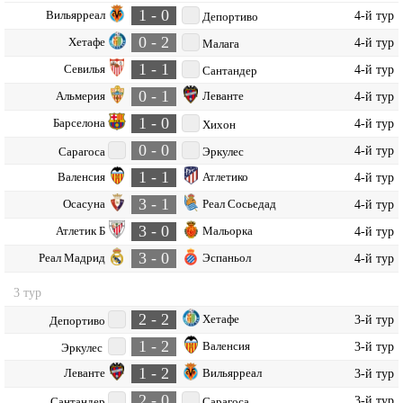
1 - 0
Вильярреал
4-й тур
Депортиво
0 - 2
Хетафе
4-й тур
Малага
1 - 1
Севилья
4-й тур
Сантандер
0 - 1
Альмерия
Леванте
4-й тур
1 - 0
Барселона
4-й тур
Хихон
0 - 0
4-й тур
Сарагоса
Эркулес
1 - 1
Валенсия
Атлетико
4-й тур
3 - 1
Осасуна
Реал Сосьедад
4-й тур
3 - 0
Атлетик Б
Мальорка
4-й тур
3 - 0
Реал Мадрид
Эспаньол
4-й тур
3 тур
2 - 2
Хетафе
3-й тур
Депортиво
1 - 2
Валенсия
3-й тур
Эркулес
1 - 2
Леванте
Вильярреал
3-й тур
2 - 0
3-й тур
Сантандер
Сарагоса