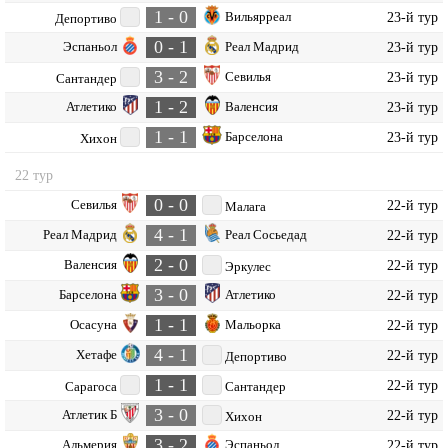
1 - 0
Вильярреал
23-й тур
Депортиво
0 - 1
Эспаньол
Реал Мадрид
23-й тур
3 - 2
Севилья
23-й тур
Сантандер
1 - 2
Атлетико
Валенсия
23-й тур
1 - 1
Барселона
23-й тур
Хихон
22 тур
0 - 0
Севилья
22-й тур
Малага
4 - 1
Реал Мадрид
Реал Сосьедад
22-й тур
2 - 0
Валенсия
22-й тур
Эркулес
3 - 0
Барселона
Атлетико
22-й тур
1 - 1
Осасуна
Мальорка
22-й тур
4 - 1
Хетафе
22-й тур
Депортиво
1 - 1
22-й тур
Сарагоса
Сантандер
3 - 0
Атлетик Б
22-й тур
Хихон
3 - 2
Альмерия
Эспаньол
22-й тур