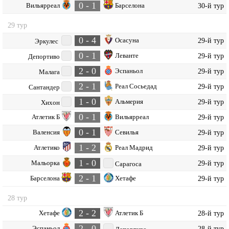
0 - 1
Вильярреал
Барселона
30-й тур
29 тур
0 - 4
Осасуна
29-й тур
Эркулес
0 - 1
Леванте
29-й тур
Депортиво
2 - 0
Эспаньол
29-й тур
Малага
2 - 1
Реал Сосьедад
29-й тур
Сантандер
1 - 0
Альмерия
29-й тур
Хихон
0 - 1
Атлетик Б
Вильярреал
29-й тур
0 - 1
Валенсия
Севилья
29-й тур
1 - 2
Атлетико
Реал Мадрид
29-й тур
1 - 0
Мальорка
29-й тур
Сарагоса
2 - 1
Барселона
Хетафе
29-й тур
28 тур
2 - 2
Хетафе
Атлетик Б
28-й тур
2 - 0
Эспаньол
28-й тур