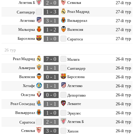
2 - 0
Атлетик Б
Севилья
27-й тур
1 - 3
Реал Мадрид
27-й тур
Сантандер
3 - 1
Атлетико
Вильярреал
27-й тур
1 - 2
Мальорка
Валенсия
27-й тур
1 - 0
Барселона
27-й тур
Сарагоса
26 тур
7 - 0
Реал Мадрид
26-й тур
Малага
1 - 1
Альмерия
26-й тур
Сантандер
0 - 1
Валенсия
Барселона
26-й тур
1 - 1
Хетафе
Атлетико
26-й тур
0 - 0
Осасуна
26-й тур
Депортиво
1 - 1
Реал Сосьедад
Леванте
26-й тур
1 - 0
Вильярреал
26-й тур
Эркулес
2 - 1
Атлетик Б
26-й тур
Сарагоса
3 - 0
Севилья
26-й тур
Хихон