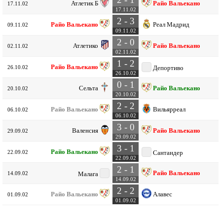
Атлетик Б
Райо Вальекано
17.11.02
17.11.02
2 - 3
Райо Вальекано
Реал Мадрид
09.11.02
09.11.02
2 - 0
Атлетико
Райо Вальекано
02.11.02
02.11.02
1 - 2
Райо Вальекано
26.10.02
Депортиво
26.10.02
0 - 1
Сельта
Райо Вальекано
20.10.02
20.10.02
2 - 2
Райо Вальекано
Вильярреал
06.10.02
06.10.02
3 - 0
Валенсия
Райо Вальекано
29.09.02
29.09.02
3 - 1
Райо Вальекано
22.09.02
Сантандер
22.09.02
2 - 1
Райо Вальекано
14.09.02
Малага
14.09.02
2 - 2
Райо Вальекано
Алавес
01.09.02
01.09.02