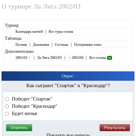
О турнире
Ла Лига 2002/03
Турнир
|
Календарь матчей
Все туры сезона
Таблицы
|
|
|
Полная
Домашняя
Гостевая
Потерянные очки
Дополнительно
|
|
|
2001/02 <
Ла Лига 2002/03
> 2003/04
Все сезоны
31
Опрос:
Как сыграют "Спартак" и "Краснодар"?
Победит "Спартак"
Победит "Краснодар"
Будет ничья
Показать все опросы