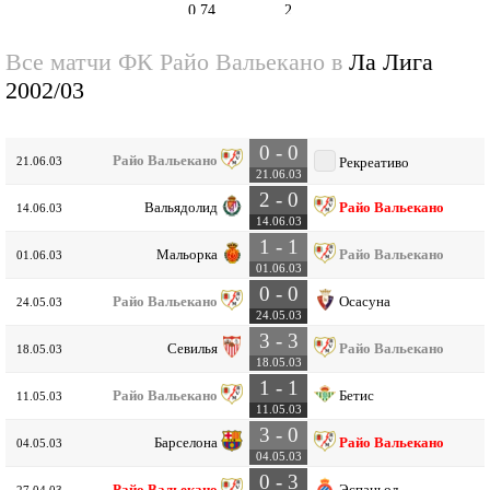
0,74
2
Все матчи ФК Райо Вальекано в
Ла Лига
2002/03
0 - 0
Райо Вальекано
21.06.03
Рекреативо
21.06.03
2 - 0
Вальядолид
Райо Вальекано
14.06.03
14.06.03
1 - 1
Мальорка
Райо Вальекано
01.06.03
01.06.03
0 - 0
Райо Вальекано
Осасуна
24.05.03
24.05.03
3 - 3
Севилья
Райо Вальекано
18.05.03
18.05.03
1 - 1
Райо Вальекано
Бетис
11.05.03
11.05.03
3 - 0
Барселона
Райо Вальекано
04.05.03
04.05.03
0 - 3
Райо Вальекано
Эспаньол