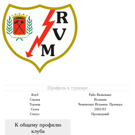
Профиль в турнире
Клуб
Райо Вальекано
Страна
Испания
Турнир
Чемпионат Испании. Примера
Сезон
2002/03
Статус
Прошедший
К общему профилю
клуба