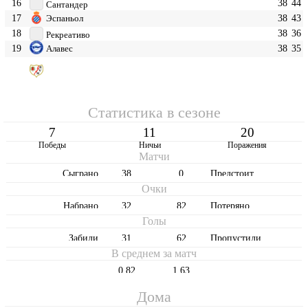
16
38
44
Сантандер
17
38
43
Эспаньол
18
38
36
Рекреативо
19
38
35
Алавес
20
Райо Вальекано
38
32
Статистика в сезоне
7
11
20
Победы
Ничьи
Поражения
Матчи
Cыграно
38
0
Предстоит
Очки
Набрано
32
82
Потеряно
Голы
Забили
31
62
Пропустили
В среднем за матч
0,82
1,63
Дома