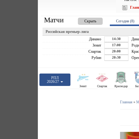
Глав
Матчи
Скрыть
Сегодня (8)
Российская премьер-лига
Динамо
14:30
Дин
Зенит
17:00
Роди
Спартак
20:00
Крас
Рубин
20:30
Орен
РПЛ
2026/27
Зенит
Спартак
Краснодар
Ба
Главная
»
М