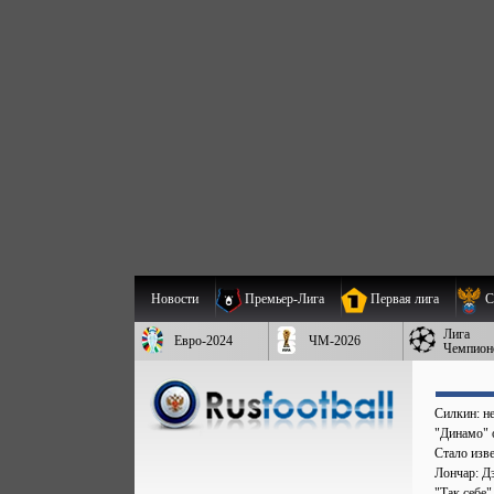
Новости
Премьер-Лига
Первая лига
С
Лига
Евро-2024
ЧМ-2026
Чемпион
Силкин: н
"Динамо" 
Стало изве
Лончар: Д
"Так себе