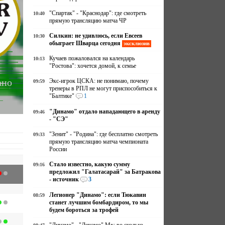
"Спартак" - "Краснодар": где смотреть
10:40
прямую трансляцию матча ЧР
Силкин: не удивлюсь, если Евсеев
10:30
обыграет Шварца сегодня
эксклюзив
Кучаев пожаловался на календарь
10:13
"Ростова": хочется домой, к семье
ано
Экс-игрок ЦСКА: не понимаю, почему
09:59
тренеры в РПЛ не могут приспособиться к
"Балтике"
1
"Динамо" отдало нападающего в аренду
09:46
- "СЭ"
"Зенит" - "Родина": где бесплатно смотреть
09:33
прямую трансляцию матча чемпионата
России
и
Стало известно, какую сумму
09:16
предложил "Галатасарай" за Батракова
- источник
3
Легионер "Динамо": если Тюкавин
08:59
станет лучшим бомбардиром, то мы
будем бороться за трофей