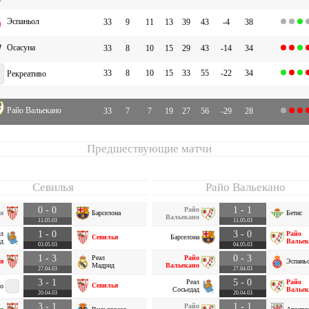
Эспаньол
33
9
11
13
39
43
-4
38
Осасуна
33
8
10
15
29
43
-14
34
33
8
10
15
33
55
-22
34
Рекреативо
Райо Вальекано
33
7
7
19
27
56
-29
28
Предшествующие матчи
Севилья
Райо Вальекано
0 - 0
1 - 1
Райо
я
Барселона
Бетис
Вальекано
11.05.03
11.05.03
1 - 0
3 - 0
ал
Райо
Севилья
Барселона
ад
Вальек
03.05.03
04.05.03
1 - 3
0 - 3
Реал
Райо
я
Эспань
Мадрид
Вальекано
27.04.03
27.04.03
3 - 1
5 - 0
Реал
Райо
Севилья
о
Сосьедад
Вальек
20.04.03
20.04.03
3 - 1
1 - 1
Райо