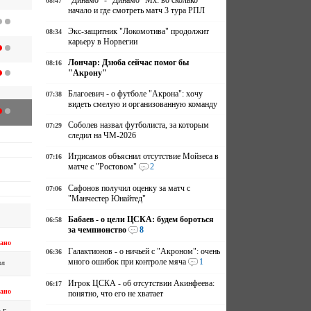
"Динамо" - "Динамо" Мх: во сколько
08:47
начало и где смотреть матч 3 тура РПЛ
Экс-защитник "Локомотива" продолжит
08:34
карьеру в Норвегии
Лончар: Дзюба сейчас помог бы
08:16
"Акрону"
Благоевич - о футболе "Акрона": хочу
07:38
видеть смелую и организованную команду
Соболев назвал футболиста, за которым
07:29
следил на ЧМ-2026
Игдисамов объяснил отсутствие Мойзеса в
07:16
матче с "Ростовом"
2
Сафонов получил оценку за матч с
07:06
"Манчестер Юнайтед"
Бабаев - о цели ЦСКА: будем бороться
06:58
за чемпионство
8
ано
Галактионов - о ничьей с "Акроном": очень
06:36
много ошибок при контроле мяча
1
ол
Игрок ЦСКА - об отсутствии Акинфеева:
06:17
ано
понятно, что его не хватает