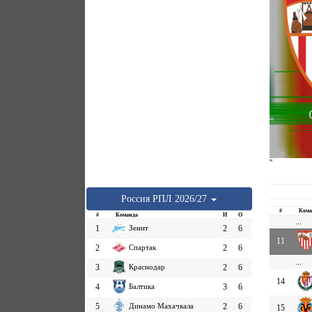
''
Россия
РПЛ
2026/27
#
Кома
#
Команда
И
О
...
1
Зенит
2
6
11
2
Спартак
2
6
...
3
Краснодар
2
6
14
4
Балтика
3
6
5
Динамо Махачкала
2
6
15