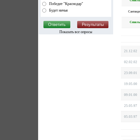
Севиль
Победит "Краснодар"
Будет ничья
Сантанд
Севиль
Показать все опросы
21.12.02
02.02.02
23.09.01
19.05.00
09.01.00
25.05.97
05.03.97