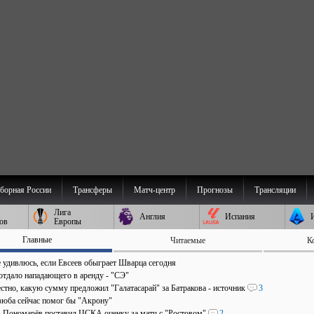
борная России
Трансферы
Матч-центр
Прогнозы
Трансляции
Лига
Англия
Испания
ов
Европы
Главные
Читаемые
К
е удивлюсь, если Евсеев обыграет Шварца сегодня
отдало нападающего в аренду - "СЭ"
стно, какую сумму предложил "Галатасарай" за Батракова - источник
3
зюба сейчас помог бы "Акрону"
". Пономарёв поставил ЦСКА оценку за матч с "Ростовом"
2