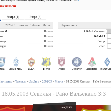
ные новости
Завтра (1)
Вчера (8)
2026/27
Новости
Таблица
Матчи
Первая лига
амо Мх
СКА-Хабаровск
Не начат
на
КАМАЗ
Не начат
нодар
Ротор
Не начат
бург
Велес
Не начат
лтика
Динамо Махачкала
ЦСКА
Ростов
Рубин
Оренбург
Локомотив
атч-центр
»
Турниры
»
Ла Лига
»
2002/03
»
Матчи
» 18.05.2003 Севилья - Райо Вальекан
18.05.2003 Севилья - Райо Вальекано 3:3
завершён