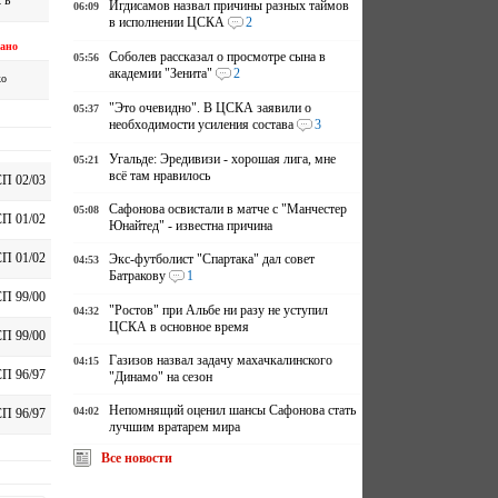
к Б
Игдисамов назвал причины разных таймов
06:09
в исполнении ЦСКА
2
ано
Соболев рассказал о просмотре сына в
05:56
академии "Зенита"
2
ко
"Это очевидно". В ЦСКА заявили о
05:37
необходимости усиления состава
3
Угальде: Эредивизи - хорошая лига, мне
05:21
всё там нравилось
П 02/03
Сафонова освистали в матче с "Манчестер
05:08
П 01/02
Юнайтед" - известна причина
П 01/02
Экс-футболист "Спартака" дал совет
04:53
Батракову
1
П 99/00
"Ростов" при Альбе ни разу не уступил
04:32
ЦСКА в основное время
П 99/00
Газизов назвал задачу махачкалинского
04:15
П 96/97
"Динамо" на сезон
Непомнящий оценил шансы Сафонова стать
04:02
П 96/97
лучшим вратарем мира
Все новости