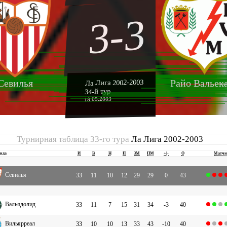
3-3
Севилья
Райо Вальек
Ла Лига 2002-2003
34-й тур
18.05.2003
Турнирная таблица 33-го тура
Ла Лига 2002-2003
нда
И
В
Н
П
ЗМ
ПМ
+|-
О
Матч
Севилья
33
11
10
12
29
29
0
43
Вальядолид
33
11
7
15
31
34
-3
40
Вильярреал
33
10
10
13
33
43
-10
40