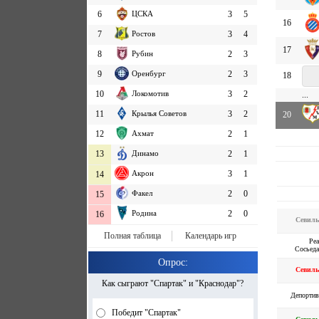
6
ЦСКА
3
5
16
7
Ростов
3
4
17
8
Рубин
2
3
9
Оренбург
2
3
18
10
Локомотив
3
2
...
11
Крылья Советов
3
2
20
12
Ахмат
2
1
13
Динамо
2
1
Акрон
3
1
14
Факел
2
0
15
Родина
2
0
16
Севиль
Полная таблица
Календарь игр
Ре
Сосьед
Опрос:
Севиль
Как сыграют "Спартак" и "Краснодар"?
Депортив
Победит "Спартак"