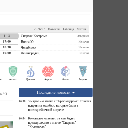
2026/27
Новости
Таблица
Матчи
1 - 3
Спартак Кострома
Завершен
17:00
Волга Ул
Не начат
18:30
Челябинск
Не начат
19:00
Ленинградец
Не начат
Крылья Советов
Ахмат
Динамо
Акрон
Факел
Родина
Последние новости
о 3:3
Умяров - о матче с "Краснодаром": хочется
10:58
исправить ошибки, которые были в
последней очной встрече
Коновалов ответил, за кем будет
10:54
преимущество в матче "Спартак" -
"Краснодар"