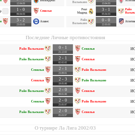
я
Вильярреал
Атлети
Вальекано
12.04.03
13.04.03
1 - 0
3 - 1
Реал
Райо
Севилья
ер
Мадрид
Вальек
06.04.03
05.04.03
3 - 2
0 - 0
Райо
я
Алавес
Атлети
Вальекано
23.03.03
22.03.03
Последние Личные противостояния
0 - 1
Райо Вальекано
Севилья
ИС
21.12.02
2 - 1
Райо Вальекано
Севилья
ИС
02.02.02
2 - 1
Севилья
Райо Вальекано
ИС
23.09.01
2 - 3
Севилья
Райо Вальекано
ИС
19.05.00
2 - 0
Райо Вальекано
Севилья
ИС
09.01.00
2 - 0
Севилья
Райо Вальекано
ИС
25.05.97
2 - 0
Райо Вальекано
Севилья
ИС
05.03.97
О турнире
Ла Лига 2002/03