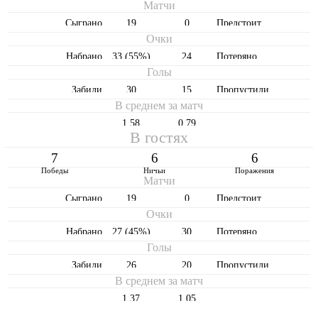
Матчи
Cыграно
19
0
Предстоит
Очки
Набрано
33 (55%)
24
Потеряно
Голы
Забили
30
15
Пропустили
В среднем за матч
1,58
0,79
В гостях
7
6
6
Победы
Ничьи
Поражения
Матчи
Cыграно
19
0
Предстоит
Очки
Набрано
27 (45%)
30
Потеряно
Голы
Забили
26
20
Пропустили
В среднем за матч
1,37
1,05