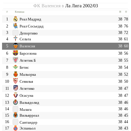
ФК Валенсия в
Ла Лига 2002/03
#
Команда
И
О
1
38
78
Реал Мадрид
2
38
76
Реал Сосьедад
3
38
72
Депортиво
4
38
61
Сельта
5
38
60
Валенсия
6
38
56
Барселона
7
38
55
Атлетик Б
8
38
54
Бетис
9
38
52
Мальорка
10
38
50
Севилья
11
38
47
Атлетико
12
38
47
Осасуна
13
38
46
Вальядолид
14
38
46
Малага
15
38
45
Вильярреал
16
38
44
Сантандер
17
38
43
Эспаньол