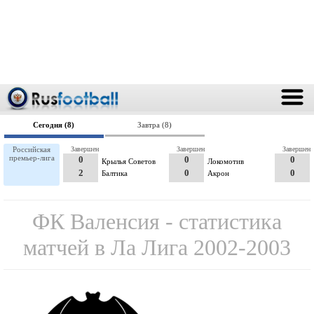
Сегодня (8)
Завтра (8)
Российская
Завершен
Завершен
Завершен
премьер-лига
0
0
0
Крылья Советов
Локомотив
2
0
0
Балтика
Акрон
ФК Валенсия - статистика
матчей в Ла Лига 2002-2003