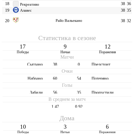
18
38
36
Рекреативо
19
38
35
Алавес
20
Райо Вальекано
38
32
Статистика в сезоне
17
9
12
Победы
Ничьи
Поражения
Матчи
Cыграно
38
0
Предстоит
Очки
Набрано
60
54
Потеряно
Голы
Забили
56
35
Пропустили
В среднем за матч
1,47
0,92
Дома
10
3
6
Победы
Ничьи
Поражения