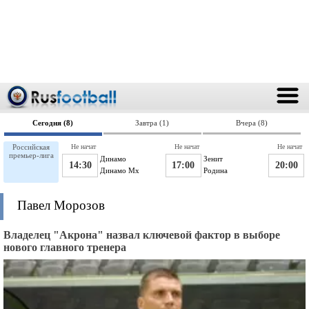
Сегодня (8)
Завтра (1)
Вчера (8)
Российская
Не начат
Не начат
Не начат
премьер-лига
Динамо
Зенит
14:30
17:00
20:00
Динамо Мх
Родина
Павел Морозов
Владелец "Акрона" назвал ключевой фактор в выборе
нового главного тренера