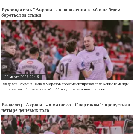
Руководитель "Акрона" - о положении клуба: не будем
бороться за стыки
22 марта 2026 22:19
Владелец "Акрона" Павел Морозов прокомментировал положение команды
после матча с "Локомотивом" в 22-м туре чемпионата России.
Владелец "Акрона" - о матче со "Спартаком": пропустили
четыре дешёвых гола