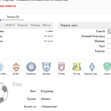
ные новости
Завтра (8)
2026/27
Новости
Таблица
Матчи
Первая лига
ика
Енисей
1 тайм
он
Нижний Новгород
Не начат
ов
Шинник
Не начат
Урал
Торпедо
Динамо Махачкала
ЦСКА
Оренбург
Балтика
Рубин
Ростов
Крылья Советов
Ахмат
Sinc
Имя
Владимир
Группа
Забанен
Болеет за
«Локомотив»