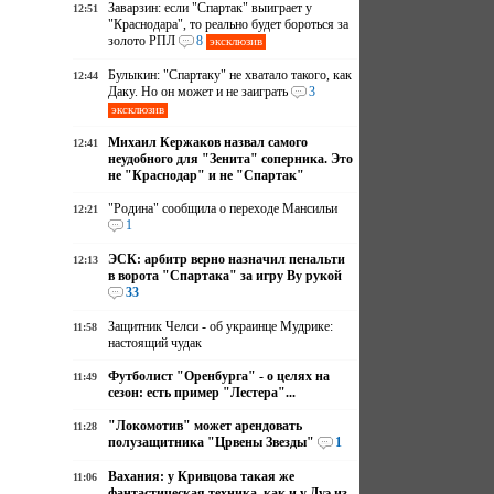
Заварзин: если "Спартак" выиграет у
12:51
"Краснодара", то реально будет бороться за
золото РПЛ
8
эксклюзив
Булыкин: "Спартаку" не хватало такого, как
12:44
Даку. Но он может и не заиграть
3
эксклюзив
Михаил Кержаков назвал самого
12:41
неудобного для "Зенита" соперника. Это
не "Краснодар" и не "Спартак"
"Родина" сообщила о переходе Мансильи
12:21
1
ЭСК: арбитр верно назначил пенальти
12:13
в ворота "Спартака" за игру Ву рукой
33
Защитник Челси - об украинце Мудрике:
11:58
настоящий чудак
Футболист "Оренбурга" - о целях на
11:49
сезон: есть пример "Лестера"...
"Локомотив" может арендовать
11:28
полузащитника "Црвены Звезды"
1
Вахания: у Кривцова такая же
11:06
фантастическая техника, как и у Дуэ из