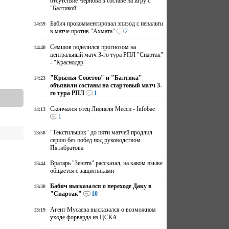
отсутствие Чернова в составе на игру с
"Балтикой"
Бабич прокомментировал эпизод с пенальти
14:59
в матче против "Ахмата"
2
Семшов поделился прогнозом на
14:40
центральный матч 3-го тура РПЛ "Спартак"
- "Краснодар"
"Крылья Советов" и "Балтика"
14:23
объявили составы на стартовый матч 3-
го тура РПЛ
1
Скончался отец Лионеля Месси - Infobae
14:13
1
"Текстильщик" до пяти матчей продлил
13:58
серию без побед под руководством
Пятибратова
Вратарь "Зенита" рассказал, на каком языке
13:44
общается с защитниками
Бабич высказался о переходе Даку в
13:30
"Спартак"
10
Агент Мусаева высказался о возможном
13:19
уходе форварда из ЦСКА