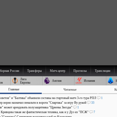
борная России
Трансферы
Матч-центр
Прогнозы
Трансляции
Лига
Англия
Испания
ов
Европы
Главные
Читаемые
К
оветов" и "Балтика" объявили составы на стартовый матч 3-го тура РПЛ
1
р верно назначил пенальти в ворота "Спартака" за игру Ву рукой
33
в" может арендовать полузащитника "Црвены Звезды"
1
 Кривцова такая же фантастическая техника, как и у Дуэ из "ПСЖ"
7
р "Спартака" Слишкович возглавил клуб из Казахстана