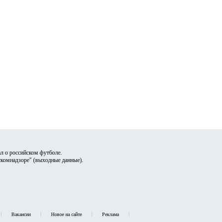
л о российском футболе.
скомнадзоре" (
выходные данные
).
Вакансии
Новое на сайте
Реклама