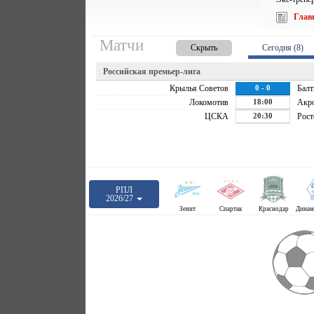
Глав
Матчи
Скрыть
Сегодня (8)
Российская премьер-лига
Крылья Советов
0 - 0
Балт
Локомотив
18:00
Акр
ЦСКА
20:30
Рост
РПЛ
2026/27
Зенит
Спартак
Краснодар