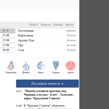
2026/27
Новости
Таблица
Матчи
0 - 0
Текстильщик
Завершен
17:00
Нефтехимик
Не начат
17:00
Арсенал Тула
Не начат
17:00
Уфа
Не начат
18:00
Сочи
Не начат
Локомотив
Динамо
Факел
Родина
Акрон
Последние новости
"Неделю готовили прессинг под
15:25
Чернова, а его раз - и нет". Талалаев -
перед "Крыльями Советов"
В "Крыльях Советов" объяснили
15:09