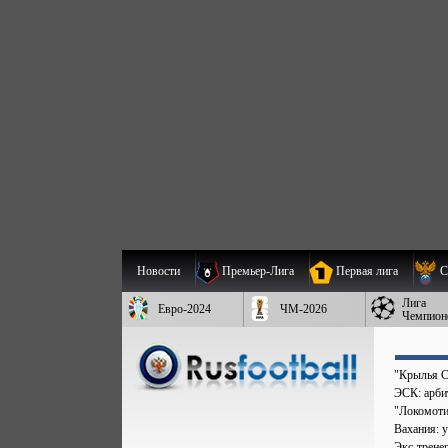
Новости
Премьер-Лига
Первая лига
С
Лига
Евро-2024
ЧМ-2026
Чемпион
"Крылья С
ЭСК: арбит
"Локомоти
Вахания: у
Экс-трене