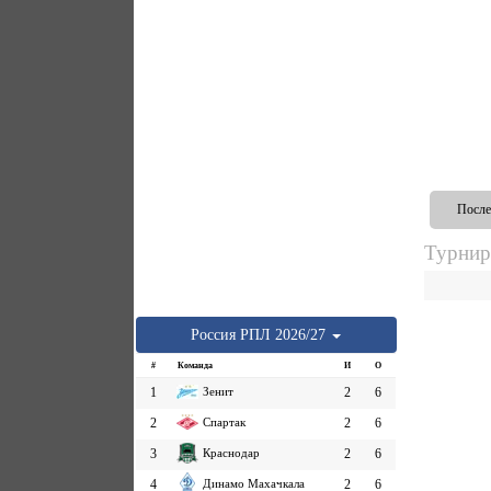
После
Турнир
Россия
РПЛ
2026/27
#
Команда
И
О
1
Зенит
2
6
2
Спартак
2
6
3
Краснодар
2
6
4
Динамо Махачкала
2
6