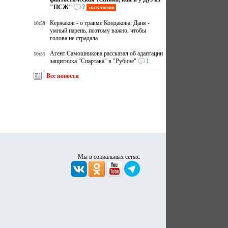
"ПСЖ"
7
эксклюзив
Кержаков - о травме Кондакова: Даня -
10:59
умный парень, поэтому важно, чтобы
голова не страдала
Агент Самошникова рассказал об адаптации
10:51
защитника "Спартака" в "Рубине"
1
Все новости
Мы в социальных сетях: