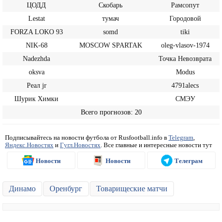
ЦОДД
Скобарь
Рамсопут
Lestat
тумач
Городовой
FORZA LOKO 93
somd
tiki
NIK-68
MOSCOW SPARTAK
oleg-vlasov-1974
Nadezhda
Точка Невозврата
oksva
Modus
Реал jr
4791alecs
Шурик Химки
СМЭУ
Всего прогнозов: 20
Подписывайтесь на новости футбола от Rusfootball.info в
Telegram
,
Яндекс.Новостях
и
Гугл.Новостях
. Все главные и интересные новости тут
Новости
Новости
Телеграм
Динамо
Оренбург
Товарищеские матчи