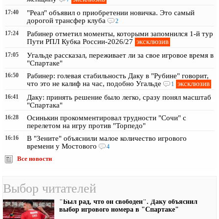
17:40
"Реал" объявил о приобретении новичка. Это самый
дорогой трансфер клуба
2
17:24
Рабинер отметил моменты, которыми запомнился 1-й тур
эксклюзив
Пути РПЛ Кубка России-2026/27
17:05
Угальде рассказал, переживает ли за свое игровое время в
"Спартаке"
16:50
Рабинер: голевая стабильность Даку в "Рубине" говорит,
эксклюзив
что это не калиф на час, подобно Угальде
1
16:41
Даку: принять решение было легко, сразу понял масштаб
"Спартака"
16:28
Осинькин прокомментировал трудности "Сочи" с
перелетом на игру против "Торпедо"
16:16
В "Зените" объяснили малое количество игрового
времени у Мостового
4
Все новости
Выбор читателей
"Был рад, что он свободен". Даку объяснил
выбор игрового номера в "Спартаке"