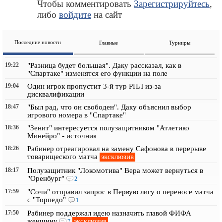
Чтобы комментировать
Зарегистрируйтесь
,
либо
войдите
на сайт
Последние новости
Главные
Турниры
19:22
"Разница будет большая". Даку рассказал, как в
"Спартаке" изменятся его функции на поле
19:04
Один игрок пропустит 3-й тур РПЛ из-за
дисквалификации
18:47
"Был рад, что он свободен". Даку объяснил выбор
игрового номера в "Спартаке"
18:36
"Зенит" интересуется полузащитником "Атлетико
Минейро" - источник
18:26
Рабинер отреагировал на замену Сафонова в перерыве
эксклюзив
товарищеского матча
18:17
Полузащитник "Локомотива" Вера может вернуться в
"Оренбург"
2
17:59
"Сочи" отправил запрос в Первую лигу о переносе матча
с "Торпедо"
1
17:50
Рабинер поддержал идею назначить главой ФИФА
эксклюзив
женщину
7