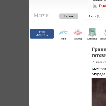
Глав
Матчи
Скрыть
Завтра (1)
РПЛ
2026/27
Зенит
Спартак
Краснодар
Гриши
готов
23 июля 20
Бывший 
Мурада 