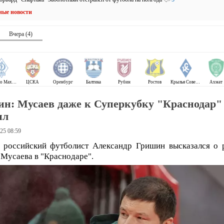
ные новости
Вчера (4)
Динамо Махачкала
ЦСКА
Оренбург
Балтика
Рубин
Ростов
Крылья Советов
Ахмат
н: Мусаев даже к Суперкубку "Краснодар"
ил
25 08:59
российский футболист Александр Гришин высказался о 
Мусаева в "Краснодаре".