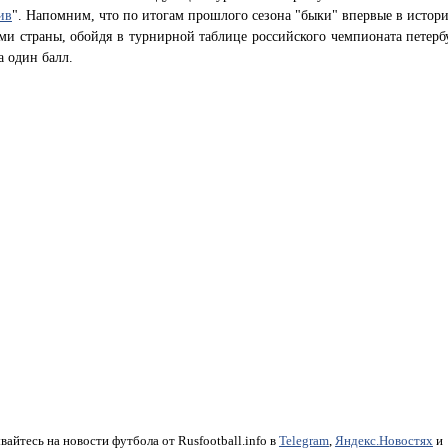
ив
". Напомним, что по итогам прошлого сезона "быки" впервые в истори
и страны, обойдя в турнирной таблице российского чемпионата петерб
а один балл.
айтесь на новости футбола от Rusfootball.info в
Telegram
,
Яндекс.Новостях
и