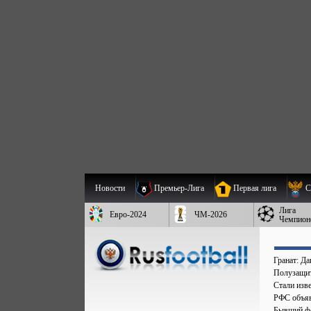
Новости
Премьер-Лига
Первая лига
С
Лига
Евро-2024
ЧМ-2026
Чемпион
Гранат: Д
Полузащит
Стали изве
РФС объяв
Бывший фо