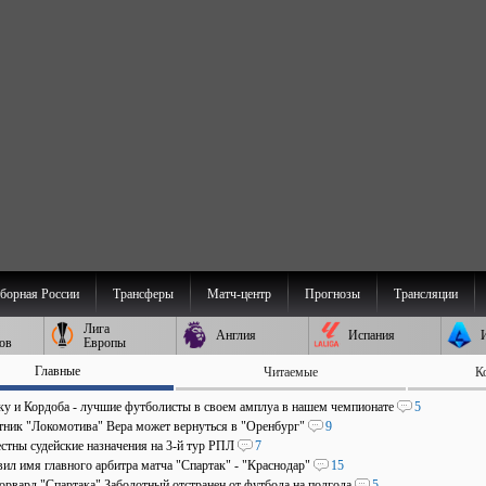
борная России
Трансферы
Матч-центр
Прогнозы
Трансляции
Лига
Англия
Испания
ов
Европы
Главные
Читаемые
К
аку и Кордоба - лучшие футболисты в своем амплуа в нашем чемпионате
5
ник "Локомотива" Вера может вернуться в "Оренбург"
9
стны судейские назначения на 3-й тур РПЛ
7
ил имя главного арбитра матча "Спартак" - "Краснодар"
15
рвард "Спартака" Заболотный отстранен от футбола на полгода
5