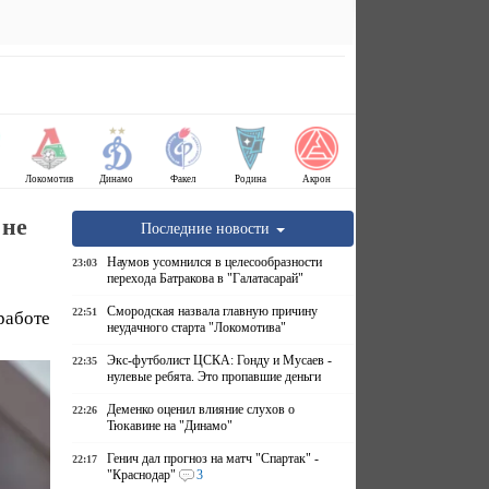
Локомотив
Динамо
Факел
Родина
Акрон
 не
Последние новости
Наумов усомнился в целесообразности
23:03
перехода Батракова в "Галатасарай"
Смородская назвала главную причину
22:51
работе
неудачного старта "Локомотива"
Экс-футболист ЦСКА: Гонду и Мусаев -
22:35
нулевые ребята. Это пропавшие деньги
Деменко оценил влияние слухов о
22:26
Тюкавине на "Динамо"
Генич дал прогноз на матч "Спартак" -
22:17
"Краснодар"
3