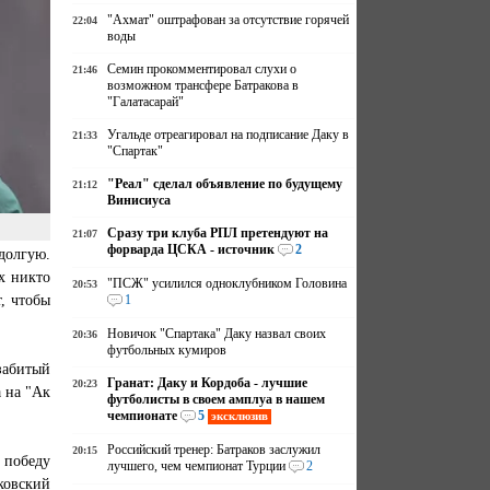
"Ахмат" оштрафован за отсутствие горячей
22:04
воды
Семин прокомментировал слухи о
21:46
возможном трансфере Батракова в
"Галатасарай"
Угальде отреагировал на подписание Даку в
21:33
"Спартак"
"Реал" сделал объявление по будущему
21:12
Винисиуса
Сразу три клуба РПЛ претендуют на
21:07
форварда ЦСКА - источник
2
долгую.
х никто
"ПСЖ" усилился одноклубником Головина
20:53
, чтобы
1
Новичок "Спартака" Даку назвал своих
20:36
футбольных кумиров
забитый
Гранат: Даку и Кордоба - лучшие
20:23
 на "Ак
футболисты в своем амплуа в нашем
чемпионате
5
эксклюзив
Российский тренер: Батраков заслужил
20:15
 победу
лучшего, чем чемпионат Турции
2
ковский