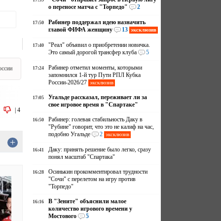
о переносе матча с "Торпедо"
2
Рабинер поддержал идею назначить
17:50
главой ФИФА женщину
13
эксклюзив
"Реал" объявил о приобретении новичка.
17:40
Это самый дорогой трансфер клуба
5
Рабинер отметил моменты, которыми
оссии
17:24
запомнился 1-й тур Пути РПЛ Кубка
России-2026/27
эксклюзив
Угальде рассказал, переживает ли за
17:05
свое игровое время в "Спартаке"
|
4
Рабинер: голевая стабильность Даку в
16:50
"Рубине" говорит, что это не калиф на час,
подобно Угальде
2
эксклюзив
+
Даку: принять решение было легко, сразу
16:41
понял масштаб "Спартака"
Осинькин прокомментировал трудности
16:28
"Сочи" с перелетом на игру против
"Торпедо"
В "Зените" объяснили малое
16:16
количество игрового времени у
Мостового
5