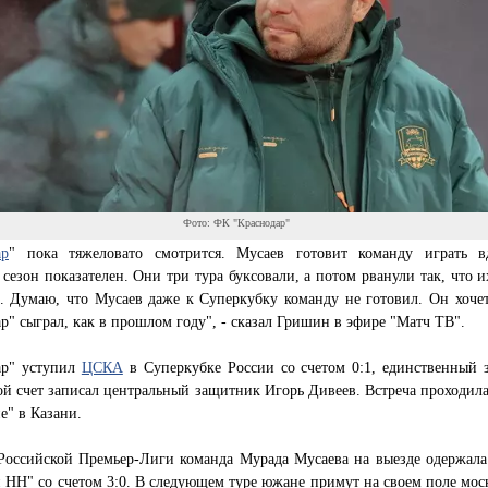
Фото: ФК "Краснодар"
ар
" пока тяжеловато смотрится. Мусаев готовит команду играть в
езон показателен. Они три тура буксовали, а потом рванули так, что и
. Думаю, что Мусаев даже к Суперкубку команду не готовил. Он хочет
р" сыграл, как в прошлом году", - сказал Гришин в эфире "Матч ТВ".
ар" уступил
ЦСКА
в Суперкубке России со счетом 0:1, единственный 
ой счет записал центральный защитник Игорь Дивеев. Встреча проходила
е" в Казани.
 Российской Премьер-Лиги команда Мурада Мусаева на выезде одержала
 НН" со счетом 3:0. В следующем туре южане примут на своем поле мос