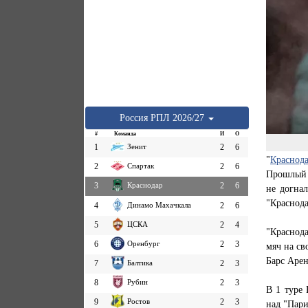
Россия
РПЛ
2026/27
#
Команда
И
О
1
Зенит
2
6
"
Краснод
2
Спартак
2
6
Прошлый с
3
Краснодар
2
6
не догнал
"Краснода
4
Динамо Махачкала
2
6
5
ЦСКА
2
4
"Краснод
6
Оренбург
2
3
мяч на св
Барс Арен
7
Балтика
2
3
8
Рубин
2
3
В 1 туре
9
Ростов
2
3
над "Пари