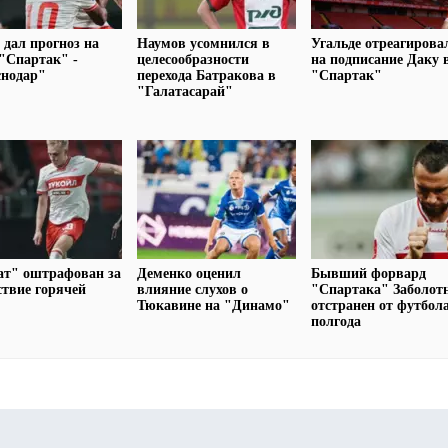
 дал прогноз на
Наумов усомнился в
Угальде отреагирова
"Спартак" -
целесообразности
на подписание Даку 
снодар"
перехода Батракова в
"Спартак"
"Галатасарай"
ат" оштрафован за
Деменко оценил
Бывший форвард
ствие горячей
влияние слухов о
"Спартака" Заболот
Тюкавине на "Динамо"
отстранен от футбол
полгода