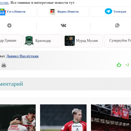
остях
. Все главные и интересные новости тут
Гугл.Новости
Яндекс.Новости
Телеграм
ндр Гришин
Краснодар
Мурад Мусаев
Суперкубок Р
вал:
Даниил Нахлёсткин
+2
ментарий