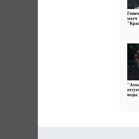
Генич
матч 
"Кра
"Ахм
отсут
воды