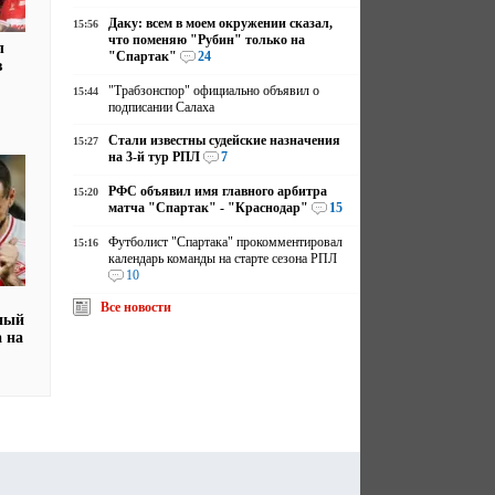
Даку: всем в моем окружении сказал,
15:56
что поменяю "Рубин" только на
л
"Спартак"
24
в
"Трабзонспор" официально объявил о
15:44
подписании Салаха
Стали известны судейские назначения
15:27
на 3-й тур РПЛ
7
РФС объявил имя главного арбитра
15:20
матча "Спартак" - "Краснодар"
15
Футболист "Спартака" прокомментировал
15:16
календарь команды на старте сезона РПЛ
10
Все новости
ный
а на