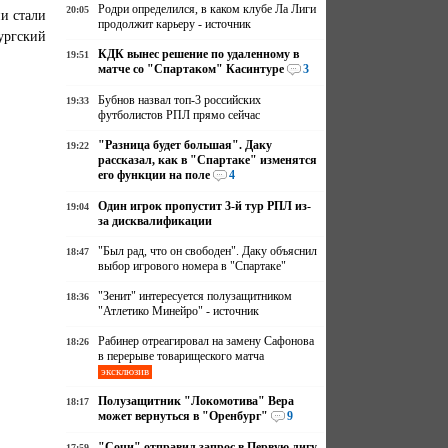
Родри определился, в каком клубе Ла Лиги
20:05
и стали
продолжит карьеру - источник
ургский
КДК вынес решение по удаленному в
19:51
матче со "Спартаком" Касинтуре
3
Бубнов назвал топ-3 российских
19:33
футболистов РПЛ прямо сейчас
"Разница будет большая". Даку
19:22
рассказал, как в "Спартаке" изменятся
его функции на поле
4
Один игрок пропустит 3-й тур РПЛ из-
19:04
за дисквалификации
"Был рад, что он свободен". Даку объяснил
18:47
выбор игрового номера в "Спартаке"
"Зенит" интересуется полузащитником
18:36
"Атлетико Минейро" - источник
Рабинер отреагировал на замену Сафонова
18:26
в перерыве товарищеского матча
эксклюзив
Полузащитник "Локомотива" Вера
18:17
может вернуться в "Оренбург"
9
"Сочи" отправил запрос в Первую лигу
17:59