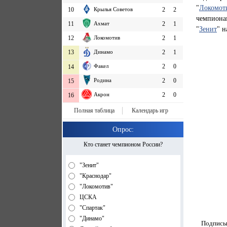
"
Локомот
10
Крылья Советов
2
2
чемпионам
11
Ахмат
2
1
"
Зенит
" н
12
Локомотив
2
1
13
Динамо
2
1
Факел
2
0
14
Родина
2
0
15
Акрон
2
0
16
Полная таблица
Календарь игр
Опрос:
Кто станет чемпионом России?
"Зенит"
"Краснодар"
"Локомотив"
ЦСКА
"Спартак"
"Динамо"
Подписыв