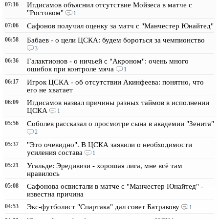
07:16
Игдисамов объяснил отсутствие Мойзеса в матче с
"Ростовом"
1
07:06
Сафонов получил оценку за матч с "Манчестер Юнайтед"
06:58
Бабаев - о цели ЦСКА: будем бороться за чемпионство
3
06:36
Галактионов - о ничьей с "Акроном": очень много
ошибок при контроле мяча
1
06:17
Игрок ЦСКА - об отсутствии Акинфеева: понятно, что
его не хватает
06:09
Игдисамов назвал причины разных таймов в исполнении
ЦСКА
1
05:56
Соболев рассказал о просмотре сына в академии "Зенита"
2
05:37
"Это очевидно". В ЦСКА заявили о необходимости
усиления состава
1
05:21
Угальде: Эредивизи - хорошая лига, мне всё там
нравилось
05:08
Сафонова освистали в матче с "Манчестер Юнайтед" -
известна причина
04:53
Экс-футболист "Спартака" дал совет Батракову
1