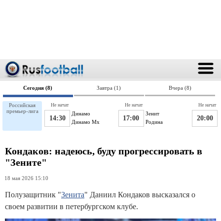
Сегодня (8)
Завтра (1)
Вчера (8)
Российская
Не начат
Не начат
Не начат
премьер-лига
Динамо
Зенит
14:30
17:00
20:00
Динамо Мх
Родина
Кондаков: надеюсь, буду прогрессировать в
"Зените"
18 мая 2026 15:10
Полузащитник "
Зенита
" Даниил Кондаков высказался о
своем развитии в петербургском клубе.