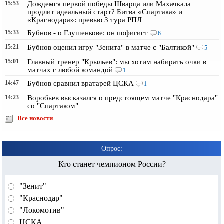
15:53
Дождемся первой победы Шварца или Махачкала
продлит идеальный старт? Битва «Спартака» и
«Краснодара»: превью 3 тура РПЛ
15:33
Бубнов - о Глушенкове: он пофигист
6
15:21
Бубнов оценил игру "Зенита" в матче с "Балтикой"
5
15:01
Главный тренер "Крыльев": мы хотим набирать очки в
матчах с любой командой
1
14:47
Бубнов сравнил вратарей ЦСКА
1
14:23
Воробьев высказался о предстоящем матче "Краснодара"
со "Спартаком"
Все новости
Опрос:
Кто станет чемпионом России?
"Зенит"
"Краснодар"
"Локомотив"
ЦСКА