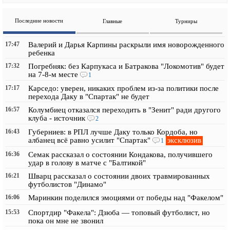
Последние новости
Главные
Турниры
17:47
Валерий и Дарья Карпины раскрыли имя новорожденного
ребенка
17:32
Погребняк: без Карпукаса и Батракова "Локомотив" будет
на 7-8-м месте
1
17:17
Карседо: уверен, никаких проблем из-за политики после
перехода Даку в "Спартак" не будет
16:57
Колумбиец отказался переходить в "Зенит" ради другого
клуба - источник
2
16:43
Губерниев: в РПЛ лучше Даку только Кордоба, но
эксклюзив
албанец всё равно усилит "Спартак"
1
16:36
Семак рассказал о состоянии Кондакова, получившего
удар в голову в матче с "Балтикой"
16:21
Шварц рассказал о состоянии двоих травмированных
футболистов "Динамо"
16:06
Маринкин поделился эмоциями от победы над "Факелом"
15:53
Спортдир "Факела": Дзюба — топовый футболист, но
пока он мне не звонил