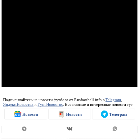
Подписывайтесь на новости футбола от Rusfootball.info в
Telegram
,
Яндекс.Новостях
и
Гугл.Новостях
. Все главные и интересные новости тут
Новости
Новости
Телеграм