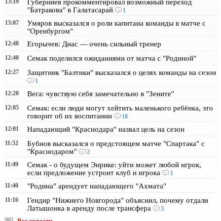
13:19
Губерниев прокомментировал возможный переход
"Батракова" в Галатасарай
1
13:07
Умяров высказался о роли капитана команды в матче с
"Оренбургом"
12:48
Егорычев: Диас — очень сильный тренер
12:40
Семак поделился ожиданиями от матча с "Родиной"
12:27
Защитник "Балтики" высказался о целях команды на сезон
1
12:20
Вега: чувствую себя замечательно в "Зените"
12:05
Семак: если люди могут хейтить маленького ребёнка, это
говорит об их воспитании
18
12:01
Нападающий "Краснодара" назвал цель на сезон
11:52
Бубнов высказался о предстоящем матче "Спартака" с
"Краснодаром"
2
11:49
Семак - о будущем Энрике: уйти может любой игрок,
если предложение устроит клуб и игрока
1
11:40
"Родина" арендует нападающего "Ахмата"
11:16
Гендир "Нижнего Новгорода" объяснил, почему отдали
Латышонка в аренду после трансфера
3