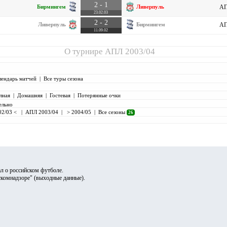
2 - 1
Бирмингем
Ливерпуль
АП
23.02.03
2 - 2
Ливерпуль
Бирмингем
АП
11.09.02
О турнире
АПЛ 2003/04
лендарь матчей
|
Все туры сезона
лная
|
Домашняя
|
Гостевая
|
Потерянные очки
ельно
02/03 <
|
АПЛ 2003/04
|
> 2004/05
|
Все сезоны
26
л о российском футболе.
скомнадзоре" (
выходные данные
).