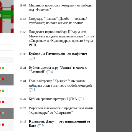
Маринкин поделился эмоциями от победы
16:06
над "Факелом"
м
Спортдир "Факела": Дзюба — топовый
15:53
футболист, но пока он мне не звонил
Дождемся первой победы Шварца или
15:53
Махачкала продлит идеальный старт? Битва
«Спартака» и «Краснодара»: превью 3 тура
РПЛ
Бубнов - о Глушенкове: он пофигист
15:33
4
Бубнов оценил игру "Зенита" в матче с
15:21
"Балтикой"
4
Главный тренер "Крыльев": мы хотим
15:01
набирать очки в матчах с любой командой
1
Бубнов сравнил вратарей ЦСКА
1
14:47
Воробьев высказался о предстоящем матче
14:23
"Краснодара" со "Спартаком"
Кузнецов: Даку — это нападающий от
14:15
Бога
9