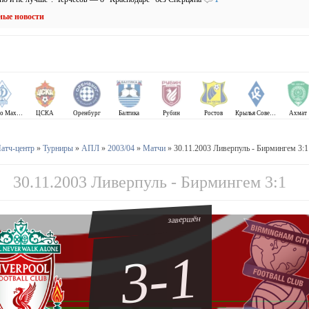
ные новости
Динамо Махачкала
ЦСКА
Оренбург
Балтика
Рубин
Ростов
Крылья Советов
Ахмат
атч-центр
»
Турниры
»
АПЛ
»
2003/04
»
Матчи
» 30.11.2003 Ливерпуль - Бирмингем 3:1
30.11.2003 Ливерпуль - Бирмингем 3:1
завершён
3-1