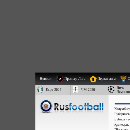
Новости
Премьер-Лига
Первая лига
С
Лига
Евро-2024
ЧМ-2026
Чемпион
Колумбиец 
Губерниев
Бубнов - 
Кузнецов:
"Не хуже,