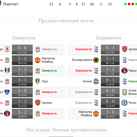
Портсмут
13
4
3
6
17
18
-1
15
Предшествующие матчи
Ливерпуль
Бирмингем
0 - 0
0 - 3
ро
Ливерпуль
Бирмингем
Арсен
22.11.03
22.11.03
1 - 2
1 - 1
Манчестер
ль
Вулверхэмптон
Бирм
Юнайтед
09.11.03
08.11.03
1 - 2
1 - 2
эм
Ливерпуль
Бирмингем
Чарль
02.11.03
03.11.03
3 - 1
0 - 1
ль
Лидс
Болтон
Бирм
25.10.03
25.10.03
1 - 0
0 - 0
Астон
ут
Ливерпуль
Бирмингем
Вилла
18.10.03
19.10.03
1 - 2
0 - 0
ль
Арсенал
Бирмингем
Челси
04.10.03
14.10.03
3 - 2
3 - 0
Манчестер
он
Ливерпуль
Бирм
Юнайтед
28.09.03
04.10.03
Последние Личные противостояния