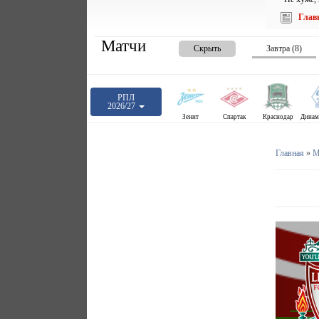
Глав
Матчи
Скрыть
Завтра (8)
РПЛ
2026/27
Зенит
Спартак
Краснодар
Главная
»
М