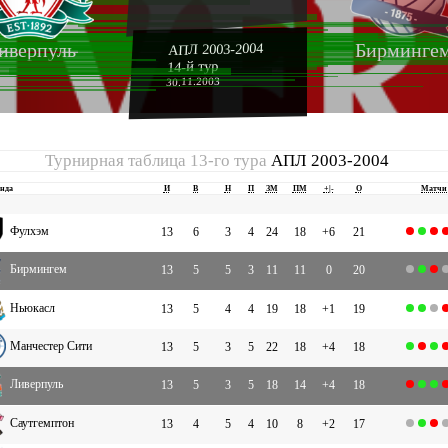
иверпуль
Бирминге
АПЛ 2003-2004
14-й тур
30.11.2003
Турнирная таблица 13-го тура
АПЛ 2003-2004
нда
И
В
Н
П
ЗМ
ПМ
+|-
О
Матчи
Фулхэм
13
6
3
4
24
18
+6
21
Бирмингем
13
5
5
3
11
11
0
20
Ньюкасл
13
5
4
4
19
18
+1
19
Манчестер Сити
13
5
3
5
22
18
+4
18
Ливерпуль
13
5
3
5
18
14
+4
18
Саутгемптон
13
4
5
4
10
8
+2
17