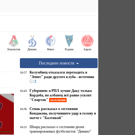
Локомотив
Динамо
Факел
Родина
Акрон
Последние новости
Колумбиец отказался переходить в
16:57
"Зенит" ради другого клуба - источник
2
Губерниев: в РПЛ лучше Даку только
16:43
Кордоба, но албанец всё равно усилит
"Спартак"
эксклюзив
Семак рассказал о состоянии
16:36
Кондакова, получившего удар в голову в
матче с "Балтикой"
Шварц рассказал о состоянии двоих
16:21
травмированных футболистов "Динамо"