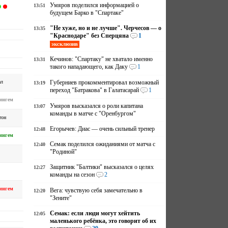
Умяров поделился информацией о
13:51
будущем Барко в "Спартаке"
"Не хуже, но и не лучше". Черчесов — о
13:35
"Краснодаре" без Сперцяна
1
эксклюзив
Кечинов: "Спартаку" не хватало именно
13:31
такого нападающего, как Даку
1
ал
Губерниев прокомментировал возможный
13:19
переход "Батракова" в Галатасарай
1
ингем
Умяров высказался о роли капитана
13:07
команды в матче с "Оренбургом"
тон
Егорычев: Диас — очень сильный тренер
12:48
ингем
Семак поделился ожиданиями от матча с
12:40
"Родиной"
Защитник "Балтики" высказался о целях
12:27
команды на сезон
2
ингем
Вега: чувствую себя замечательно в
12:20
"Зените"
Семак: если люди могут хейтить
12:05
маленького ребёнка, это говорит об их