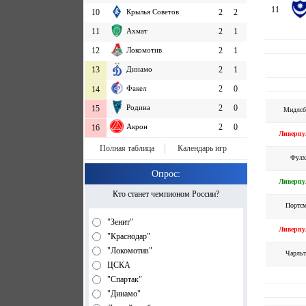
11
10
Крылья Советов
2
2
11
Ахмат
2
1
12
Локомотив
2
1
13
Динамо
2
1
Факел
2
0
14
Родина
2
0
15
Мидлсб
Акрон
2
0
16
Ливерпу
Полная таблица
Календарь игр
Фулх
Опрос:
Ливерпу
Кто станет чемпионом России?
Портсм
"Зенит"
Ливерпу
"Краснодар"
"Локомотив"
Чарльт
ЦСКА
"Спартак"
"Динамо"