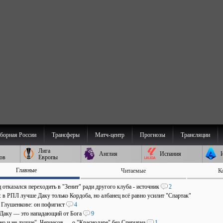
борная России
Трансферы
Матч-центр
Прогнозы
Трансляции
Лига
Англия
Испания
ов
Европы
Главные
Читаемые
К
отказался переходить в "Зенит" ради другого клуба - источник
2
: в РПЛ лучше Даку только Кордоба, но албанец всё равно усилит "Спартак"
о Глушенкове: он пофигист
4
 Даку — это нападающий от Бога
9
 но и не лучше". Черчесов — о "Краснодаре" без Сперцяна
1