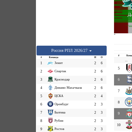
Л
''
Россия
РПЛ
2026/27
#
Кома
#
Команда
И
О
...
1
Зенит
2
6
5
2
Спартак
2
6
3
Краснодар
2
6
6
4
Динамо Махачкала
2
6
7
5
ЦСКА
2
4
8
6
Оренбург
2
3
7
Балтика
2
3
9
8
Рубин
2
3
10
9
Ростов
2
3