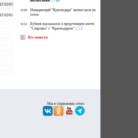
воспитании
29
Л 02/03
Нападающий "Краснодара" назвал цель на
12:01
сезон
Л 02/03
Бубнов высказался о предстоящем матче
11:52
"Спартака" с "Краснодаром"
2
Все новости
Мы в социальных сетях: