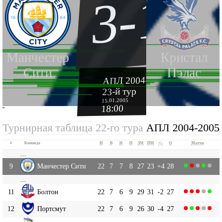
3-1
Манчестер
Кристал
Сити
Пэлас
АПЛ 2004-2005
23-й тур
15.01.2005
18:00
''
Турнирная таблица 22-го тура
АПЛ 2004-2005
#
Команда
И
В
Н
П
ЗМ
ПМ
+|-
О
Матчи
...
9
Манчестер Сити
22
7
7
8
27
23
+4
28
...
11
Болтон
22
7
6
9
29
31
-2
27
12
Портсмут
22
7
6
9
26
30
-4
27