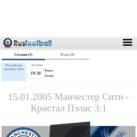
Сегодня (1)
Вчера (8)
Российская
Не начат
премьер-лига
Факел
19:30
Ахмат
15.01.2005 Манчестер Сити -
Кристал Пэлас 3:1