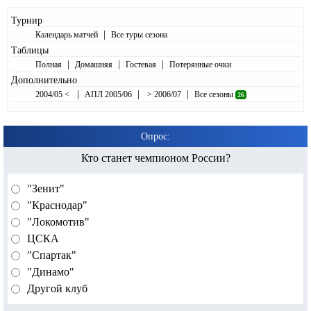
Турнир
|
Календарь матчей
Все туры сезона
Таблицы
|
|
|
Полная
Домашняя
Гостевая
Потерянные очки
Дополнительно
|
|
|
2004/05 <
АПЛ 2005/06
> 2006/07
Все сезоны
26
Опрос:
Кто станет чемпионом России?
"Зенит"
"Краснодар"
"Локомотив"
ЦСКА
"Спартак"
"Динамо"
Другой клуб