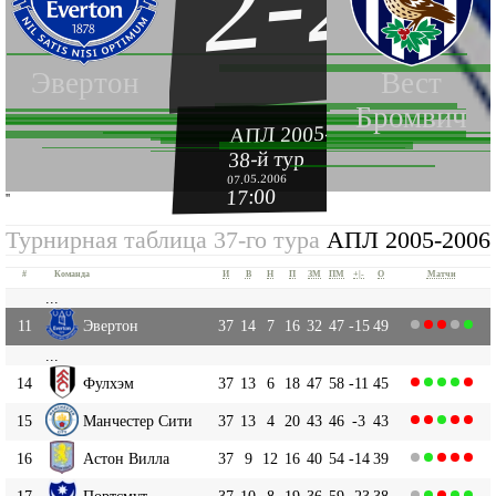
2-2
Эвертон
Вест
Бромвич
АПЛ 2005-2006
38-й тур
07.05.2006
17:00
''
Турнирная таблица 37-го тура
АПЛ 2005-2006
#
Команда
И
В
Н
П
ЗМ
ПМ
+|-
О
Матчи
...
11
Эвертон
37
14
7
16
32
47
-15
49
...
14
Фулхэм
37
13
6
18
47
58
-11
45
15
Манчестер Сити
37
13
4
20
43
46
-3
43
16
Астон Вилла
37
9
12
16
40
54
-14
39
17
Портсмут
37
10
8
19
36
59
-23
38