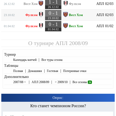
1 - 1
АПЛ 02/03
Вест Хэм
Фулхэм
26.12.02
26.12.02
0 - 1
АПЛ 02/03
Фулхэм
Вест Хэм
23.10.02
23.10.02
0 - 1
АПЛ 01/02
Фулхэм
Вест Хэм
01.04.02
01.04.02
О турнире
АПЛ 2008/09
Турнир
|
Календарь матчей
Все туры сезона
Таблицы
|
|
|
Полная
Домашняя
Гостевая
Потерянные очки
Дополнительно
|
|
|
2007/08 <
АПЛ 2008/09
> 2009/10
Все сезоны
26
Опрос:
Кто станет чемпионом России?