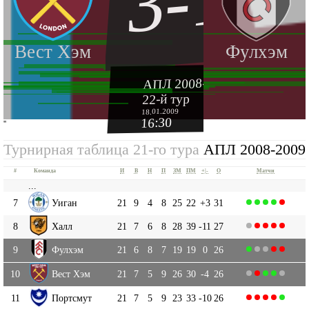
3-1
Вест Хэм
Фулхэм
АПЛ 2008-2009
22-й тур
18.01.2009
16:30
''
Турнирная таблица 21-го тура
АПЛ 2008-2009
#
Команда
И
В
Н
П
ЗМ
ПМ
+|-
О
Матчи
...
7
Уиган
21
9
4
8
25
22
+3
31
8
Халл
21
7
6
8
28
39
-11
27
9
Фулхэм
21
6
8
7
19
19
0
26
10
Вест Хэм
21
7
5
9
26
30
-4
26
11
Портсмут
21
7
5
9
23
33
-10
26