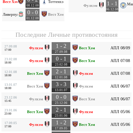
Вест Хэм
Тоттенхэм
1 - 1
Ма
Фулхэм
08.12.08
06.12.08
0 - 0
Ливерпуль
Вест Хэм
01.12.08
Последние Личные противостояния
1 - 2
27.09.08
АПЛ 08/09
Фулхэм
Вест Хэм
17:00
27.09.08
0 - 1
23.02.08
АПЛ 07/08
Фулхэм
Вест Хэм
18:00
23.02.08
2 - 1
12.01.08
АПЛ 07/08
Вест Хэм
Фулхэм
18:00
12.01.08
3 - 3
13.01.07
АПЛ 06/07
Вест Хэм
Фулхэм
18:00
13.01.07
0 - 0
23.12.06
АПЛ 06/07
Фулхэм
Вест Хэм
15:45
23.12.06
2 - 1
23.01.06
АПЛ 05/06
Вест Хэм
Фулхэм
23:00
23.01.06
1 - 2
17.09.05
АПЛ 05/06
Фулхэм
Вест Хэм
17:00
17.09.05