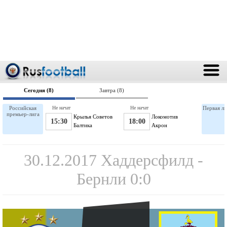
Сегодня (8)
Завтра (8)
Российская
Не начат
Не начат
Первая ли
премьер-лига
Крылья Советов
Локомотив
15:30
18:00
Балтика
Акрон
30.12.2017 Хаддерсфилд -
Бернли 0:0