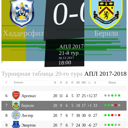
0-0
Хаддерсфилд
Бернли
АПЛ 2017-2018
21-й тур
30.12.2017
18:00
''
Турнирная таблица 20-го тура
АПЛ 2017-2018
#
Команда
И
В
Н
П
ЗМ
ПМ
+|-
О
Матчи
...
6
Арсенал
20
11
4
5
37
25
+12
37
7
Бернли
20
9
6
5
18
17
+1
33
8
Лестер
20
7
6
7
30
30
0
27
9
Эвертон
20
7
6
7
24
30
-6
27