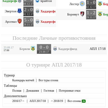
Хаддерсфилд
Брайтон
1 - 0
Лестер
Бе
09.12.17
02.12.17
2 - 0
Эвертон
Хаддерсфилд
1 - 2
Борнмут
Бе
02.12.17
29.11.17
5 - 0
Арсенал
Хаддерсфилд
29.11.17
Последние Личные противостояния
0 - 0
23.09.17
АПЛ 17/18
Бернли
Хаддерсфилд
17:00
23.09.17
О турнире
АПЛ 2017/18
Турнир
|
Календарь матчей
Все туры сезона
Таблицы
|
|
|
Полная
Домашняя
Гостевая
Потерянные очки
Дополнительно
|
|
|
2016/17 <
АПЛ 2017/18
> 2018/19
Все сезоны
26