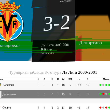
завершён
3-2
Депортиво
льярреал
Ла Лига 2000-2001
9-й тур
04.11.2000
Турнирная таблица 8-го тура
Ла Лига 2000-2001
нда
И
В
Н
П
ЗМ
ПМ
+|-
О
Матчи
Валенсия
8
6
1
1
18
5
+13
19
8
5
2
1
15
6
+9
17
Депортиво
Сельта
8
4
1
3
11
10
+1
13