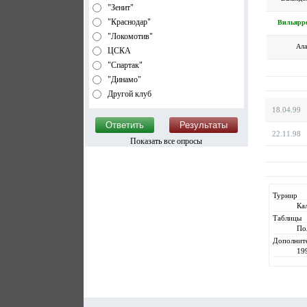
"Зенит"
"Краснодар"
Вильярр
"Локомотив"
Ала
ЦСКА
"Спартак"
"Динамо"
Другой клуб
18.04.99
22.11.98
Показать все опросы
Турнир
Ка
Таблицы
По
Дополнит
19