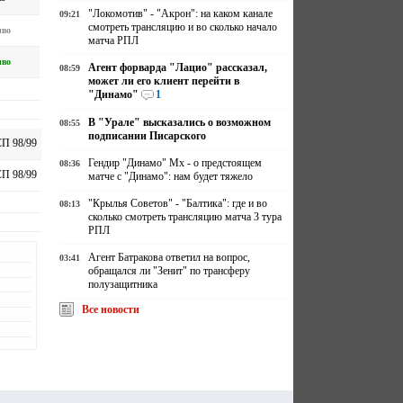
"Локомотив" - "Акрон": на каком канале
09:21
смотреть трансляцию и во сколько начало
иво
матча РПЛ
иво
Агент форварда "Лацио" рассказал,
08:59
может ли его клиент перейти в
"Динамо"
1
В "Урале" высказались о возможном
08:55
подписании Писарского
П 98/99
Гендир "Динамо" Мх - о предстоящем
08:36
П 98/99
матче с "Динамо": нам будет тяжело
"Крылья Советов" - "Балтика": где и во
08:13
сколько смотреть трансляцию матча 3 тура
РПЛ
Агент Батракова ответил на вопрос,
03:41
обращался ли "Зенит" по трансферу
полузащитника
Все новости