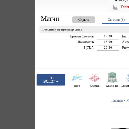
Глав
Матчи
Скрыть
Сегодня (8)
Российская премьер-лига
Крылья Советов
15:30
Балт
Локомотив
18:00
Акр
ЦСКА
20:30
Рост
РПЛ
2026/27
Зенит
Спартак
Краснодар
Главная
»
М