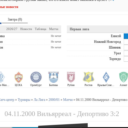
ные новости
Завтра (8)
2026/27
Новости
Таблица
Матчи
Первая лига
ика
Енисей
Не начат
он
Нижний Новгород
Не начат
ов
Шинник
Не начат
Урал
Торпедо
Динамо Махачкала
ЦСКА
Оренбург
Балтика
Рубин
Ростов
Крылья Советов
Ахмат
атч-центр
»
Турниры
»
Ла Лига
»
2000/01
»
Матчи
» 04.11.2000 Вильярреал - Депортиво 
04.11.2000 Вильярреал - Депортиво 3:2