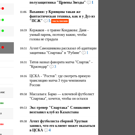
полузащитника "Црвены Звезды"
1
Вахания: у Кривцова такая же
11:06
фантастическая техника, как и у Дуэ из
"ПСЖ"
5
эксклюзив
Кержаков - о травме Кондакова: Даня -
10:59
умный парень, поэтому важно, чтобы
голова не страдала
Агент Самошникова рассказал об адаптации
10:51
защитника "Спартака" в "Рубине"
1
Титов назвал фаворита матча "Спартак" -
10:31
"Краснодар"
3
ЦСКА - "Ростов": где смотреть прямую
10:16
трансляцию матча 3 тура чемпионата
России
ьмас
Массалыга: Барко — ключевой футболист
09:58
"Спартака", хочется, чтобы он остался
иво
Экс-тренер "Спартака" Слишкович
09:53
возглавил клуб из Казахстана
а
Агент футболиста сборной Уругвая
09:38
иво
заявил, что его клиент может оказаться
в ЦСКА
4
а