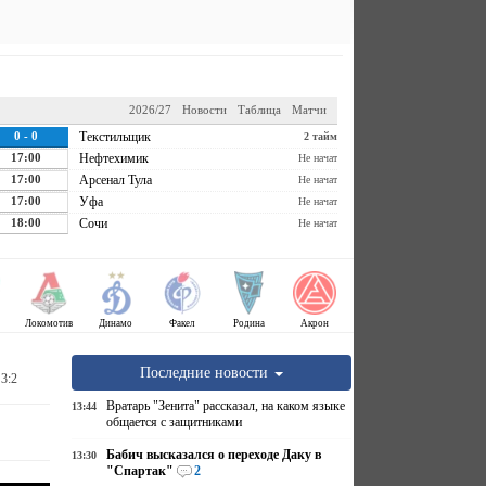
2026/27
Новости
Таблица
Матчи
0 - 0
Текстильщик
2 тайм
17:00
Нефтехимик
Не начат
17:00
Арсенал Тула
Не начат
17:00
Уфа
Не начат
18:00
Сочи
Не начат
Локомотив
Динамо
Факел
Родина
Акрон
Последние новости
3:2
Вратарь "Зенита" рассказал, на каком языке
13:44
общается с защитниками
Бабич высказался о переходе Даку в
13:30
"Спартак"
2