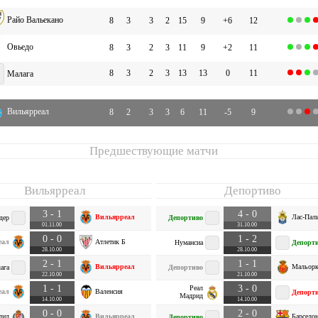
Райо Вальекано
8
3
3
2
15
9
+6
12
Овьедо
8
3
2
3
11
9
+2
11
8
3
2
3
13
13
0
11
Малага
Вильярреал
8
2
3
3
6
11
-5
9
Предшествующие матчи
Вильярреал
Депортиво
3 - 1
4 - 0
Вильярреал
Лас-Пал
дер
Депортиво
01.11.00
31.10.00
0 - 0
1 - 2
еал
Атлетик Б
Нумансиа
Депорт
28.10.00
28.10.00
2 - 1
1 - 1
Вильярреал
Мальорк
ага
Депортиво
22.10.00
21.10.00
1 - 1
3 - 0
Реал
еал
Валенсия
Депорт
Мадрид
14.10.00
14.10.00
0 - 0
2 - 0
лид
Вильярреал
Барселон
Депортиво