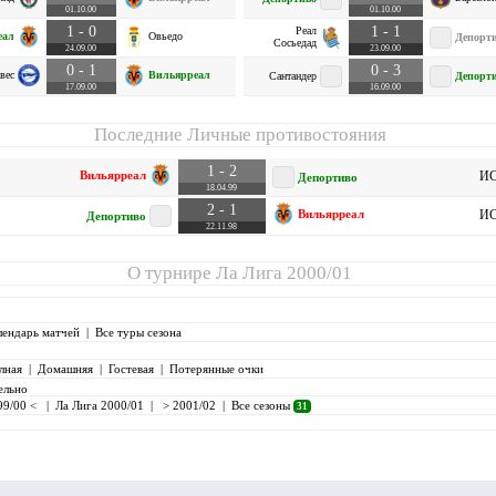
01.10.00
01.10.00
1 - 0
1 - 1
Реал
еал
Овьедо
Депорт
Сосьедад
24.09.00
23.09.00
0 - 1
0 - 3
вес
Вильярреал
Сантандер
Депорт
17.09.00
16.09.00
Последние Личные противостояния
1 - 2
Вильярреал
ИС
Депортиво
18.04.99
2 - 1
Вильярреал
ИС
Депортиво
22.11.98
О турнире
Ла Лига 2000/01
лендарь матчей
|
Все туры сезона
лная
|
Домашняя
|
Гостевая
|
Потерянные очки
ельно
99/00 <
|
Ла Лига 2000/01
|
> 2001/02
|
Все сезоны
31