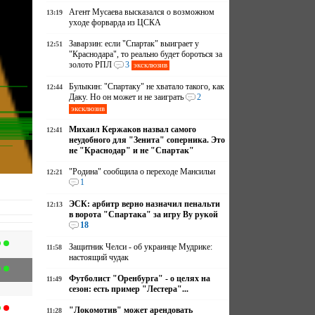
Агент Мусаева высказался о возможном
13:19
уходе форварда из ЦСКА
Заварзин: если "Спартак" выиграет у
12:51
"Краснодара", то реально будет бороться за
золото РПЛ
3
эксклюзив
Булыкин: "Спартаку" не хватало такого, как
12:44
Даку. Но он может и не заиграть
2
эксклюзив
Михаил Кержаков назвал самого
12:41
неудобного для "Зенита" соперника. Это
не "Краснодар" и не "Спартак"
"Родина" сообщила о переходе Мансильи
12:21
1
ЭСК: арбитр верно назначил пенальти
12:13
в ворота "Спартака" за игру Ву рукой
18
Защитник Челси - об украинце Мудрике:
11:58
настоящий чудак
Футболист "Оренбурга" - о целях на
11:49
сезон: есть пример "Лестера"...
"Локомотив" может арендовать
11:28