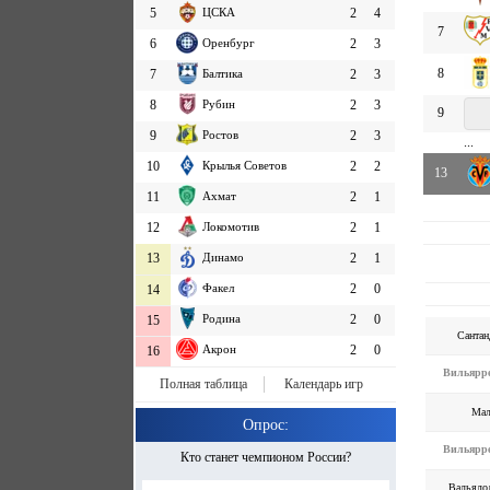
5
ЦСКА
2
4
7
6
Оренбург
2
3
8
7
Балтика
2
3
8
Рубин
2
3
9
9
Ростов
2
3
...
10
Крылья Советов
2
2
13
11
Ахмат
2
1
12
Локомотив
2
1
13
Динамо
2
1
Факел
2
0
14
Родина
2
0
15
Сантан
Акрон
2
0
16
Вильярр
Полная таблица
Календарь игр
Мал
Опрос:
Вильярр
Кто станет чемпионом России?
Вальядо