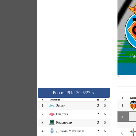
Ви
''
Россия
РПЛ
2026/27
#
Кома
#
Команда
И
О
1
1
Зенит
2
6
2
Спартак
2
6
2
3
Краснодар
2
6
...
4
Динамо Махачкала
2
6
6