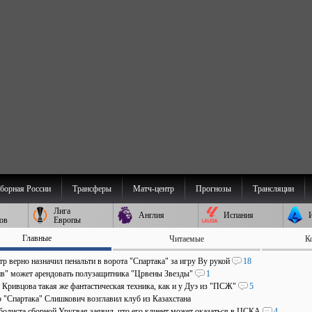
борная России
Трансферы
Матч-центр
Прогнозы
Трансляции
Лига
Англия
Испания
ов
Европы
Главные
Читаемые
К
р верно назначил пенальти в ворота "Спартака" за игру Ву рукой
18
в" может арендовать полузащитника "Црвены Звезды"
1
 Кривцова такая же фантастическая техника, как и у Дуэ из "ПСЖ"
5
р "Спартака" Слишкович возглавил клуб из Казахстана
болиста сборной Уругвая заявил, что его клиент может оказаться в ЦСКА
4