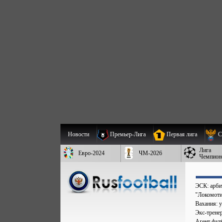
Новости
Премьер-Лига
Первая лига
С
Лига
Евро-2024
ЧМ-2026
Чемпион
ЭСК: арбит
"Локомоти
Вахания: у
Экс-трене
Агент фут